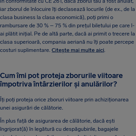
În conformitate cu CE 261, dacă zborul tău a fost anulat,
iar zborul de înlocuire îți declasează locurile (de ex., de la
clasa business la clasa economică), poți primi o
rambursare de 30 % – 75 % din prețul biletului pe care l-
ai plătit inițial. Pe de altă parte, dacă ai primit o trecere la
clasa superioară, compania aeriană nu îți poate percepe
costuri suplimentare.
Citește mai multe aici
.
Cum îmi pot proteja zborurile viitoare
împotriva întârzierilor și anulărilor?
Îți poți proteja orice zboruri viitoare prin achiziționarea
unei asigurări de călătorie.
În plus față de asigurarea de călătorie, dacă ești
îngrijorat(ă) în legătură cu despăgubirile, bagajele