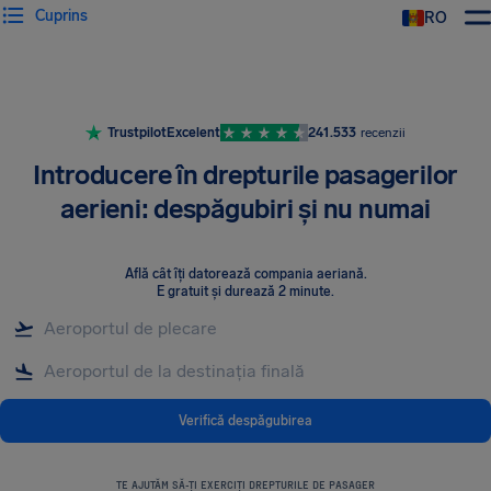
Cuprins
RO
AirHelp
Trustpilot
Excelent
241.533
recenzii
Introducere în drepturile pasagerilor
aerieni: despăgubiri și nu numai
Află cât îți datorează compania aeriană
.
E gratuit și durează 2 minute.
Verifică despăgubirea
TE AJUTĂM SĂ-ȚI EXERCIȚI DREPTURILE DE PASAGER