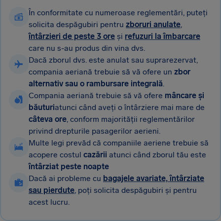
În conformitate cu numeroase reglementări, puteți
solicita despăgubiri pentru
zboruri anulate
,
întârzieri de peste 3 ore
și
refuzuri la îmbarcare
care nu s-au produs din vina dvs.
Dacă zborul dvs. este anulat sau suprarezervat,
compania aeriană trebuie să vă ofere un
zbor
alternativ sau o rambursare integrală
.
Compania aeriană trebuie să vă ofere
mâncare și
băuturi
atunci când aveți o întârziere mai mare de
câteva ore
, conform majorității reglementărilor
privind drepturile pasagerilor aerieni.
Multe legi prevăd că companiile aeriene trebuie să
acopere costul
cazării
atunci când zborul tău este
întârziat peste noapte
Dacă ai probleme cu
bagajele avariate, întârziate
sau pierdute
, poți solicita despăgubiri și pentru
acest lucru.