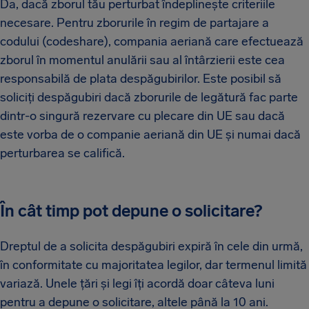
Da, dacă zborul tău perturbat îndeplinește criteriile
necesare. Pentru zborurile în regim de partajare a
codului (codeshare), compania aeriană care efectuează
zborul în momentul anulării sau al întârzierii este cea
responsabilă de plata despăgubirilor. Este posibil să
soliciți despăgubiri dacă zborurile de legătură fac parte
dintr-o singură rezervare cu plecare din UE sau dacă
este vorba de o companie aeriană din UE și numai dacă
perturbarea se califică.
În cât timp pot depune o solicitare?
Dreptul de a solicita despăgubiri expiră în cele din urmă,
în conformitate cu majoritatea legilor, dar termenul limită
variază. Unele țări și legi îți acordă doar câteva luni
pentru a depune o solicitare, altele până la 10 ani.