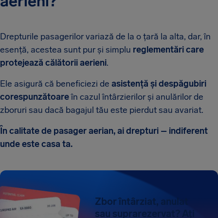
aerieni?
Drepturile pasagerilor variază de la o țară la alta, dar, în
esență, acestea sunt pur și simplu
reglementări care
protejează călătorii aerieni
.
Ele asigură că beneficiezi de
asistență și despăgubiri
corespunzătoare
în cazul întârzierilor și anulărilor de
zboruri sau dacă bagajul tău este pierdut sau avariat.
În calitate de pasager aerian, ai drepturi – indiferent
unde este casa ta.
Zbor întârziat, anulat
sau suprarezervat? Ați