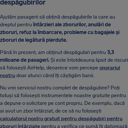
despăgubirilor
Ajutăm pasagerii să obțină despăgubirile la care au
dreptul pentru
întârzieri ale zborurilor, anulări de
zboruri, refuz la îmbarcare, probleme cu bagajele și
zboruri de legătură pierdute.
Până în prezent, am obținut despăgubiri pentru
3,3
milioane de pasageri.
Și este întotdeauna lipsit de riscuri
să folosești AirHelp, deoarece vom percepe
onorariul
nostru
doar atunci când îți câștigăm banii.
Nu vrei serviciul nostru complet de despăgubire? Poți
totuși să folosești instrumentele noastre gratuite pentru
a depune o solicitare pe cont propriu. De exemplu, dacă
ai avut un zbor întârziat, de ce să nu folosești
calculatorul nostru gratuit pentru despăgubiri pentru
zboruri întârziate
pentru a verifica ce sumă îți datorează