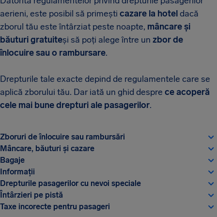
Datorită regulamentelor privind drepturile pasagerilor
aerieni, este posibil să primești
cazare la hotel
dacă
zborul tău este întârziat peste noapte,
mâncare și
băuturi gratuite
și să poți alege între un
zbor de
înlocuire sau o rambursare
.
Drepturile tale exacte depind de regulamentele care se
aplică zborului tău. Dar iată un ghid despre
ce acoperă
cele mai bune drepturi ale pasagerilor
.
Zboruri de înlocuire sau rambursări
Mâncare, băuturi și cazare
Bagaje
Informații
Drepturile pasagerilor cu nevoi speciale
Întârzieri pe pistă
Taxe incorecte pentru pasageri