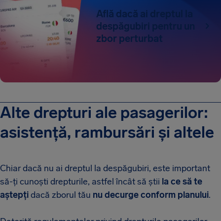
Află dacă ai dreptul la
despăgubiri pentru un
zbor perturbat
Alte drepturi ale pasagerilor:
asistență, rambursări și altele
Chiar dacă nu ai dreptul la despăgubiri, este important
să-ți cunoști drepturile, astfel încât să știi
la ce să te
aștepți
dacă zborul tău
nu decurge conform planului
.