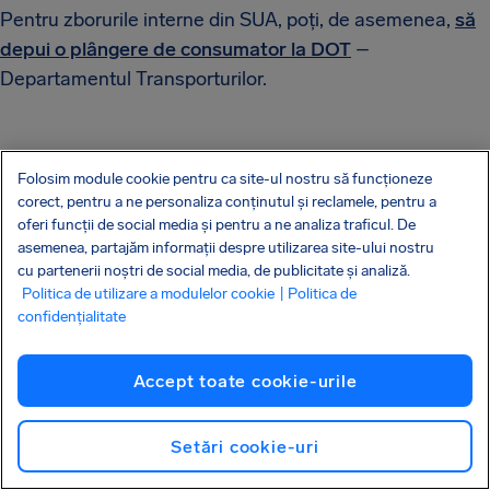
Pentru zborurile interne din SUA, poți, de asemenea,
să
depui o plângere de consumator la DOT
–
Departamentul Transporturilor.
Pot solicita costuri sau cheltuieli
Folosim module cookie pentru ca site-ul nostru să funcționeze
suplimentare împreună cu despăgubirea
corect, pentru a ne personaliza conținutul și reclamele, pentru a
oferi funcții de social media și pentru a ne analiza traficul. De
pentru zbor în urma unei întârzieri sau
asemenea, partajăm informații despre utilizarea site-ului nostru
anulări?
cu partenerii noștri de social media, de publicitate și analiză.
Politica de utilizare a modulelor cookie
| Politica de
Dacă compania aeriană este vinovată pentru întârzierea
confidențialitate
sau anularea zborului, poți primi până la 600 € (600 €)
drept despăgubire de la compania aeriană. Compania
Accept toate cookie-urile
aeriană trebuie, de asemenea, să-ți asigure cazare și
transport de la și spre aeroport, dacă este necesar. Dacă
Setări cookie-uri
a trebuit să rezervi singur un hotel din cauza perturbării,