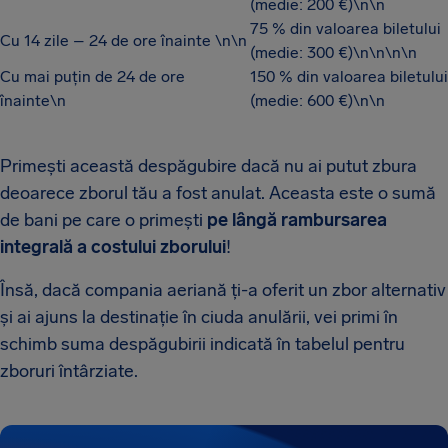
(medie: 200 €)\n\n
75 % din valoarea biletului
Cu 14 zile – 24 de ore înainte \n\n
(medie: 300 €)\n\n\n\n
Cu mai puțin de 24 de ore
150 % din valoarea biletului
înainte\n
(medie: 600 €)\n\n
Primești această despăgubire dacă nu ai putut zbura
deoarece zborul tău a fost anulat. Aceasta este o sumă
de bani pe care o primești
pe lângă rambursarea
integrală a costului zborului
!
Însă, dacă compania aeriană ți-a oferit un zbor alternativ
și ai ajuns la destinație în ciuda anulării, vei primi în
schimb suma despăgubirii indicată în tabelul pentru
zboruri întârziate.