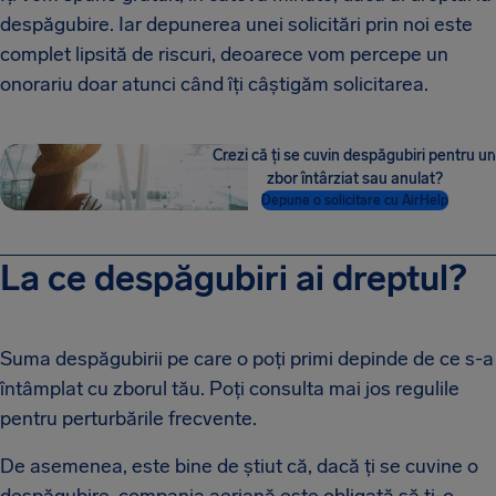
despăgubire. Iar depunerea unei solicitări prin noi este
complet lipsită de riscuri, deoarece vom percepe un
onorariu doar atunci când îți câștigăm solicitarea.
Crezi că ți se cuvin despăgubiri pentru un
zbor întârziat sau anulat?
Depune o solicitare cu AirHelp
La ce despăgubiri ai dreptul?
Suma despăgubirii pe care o poți primi depinde de ce s-a
întâmplat cu zborul tău. Poți consulta mai jos regulile
pentru perturbările frecvente.
De asemenea, este bine de știut că, dacă ți se cuvine o