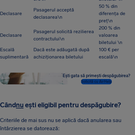
50 % din
Pasagerul acceptă
Declasare
diferența de
declasarea\n
preț\n
200 % din
Pasagerul solicită rezilierea
Declasare
valoarea
contractului\n
biletului \n
Escală
Dacă este adăugată după
100 € per
suplimentară
achiziționarea biletului
escală\n
Ești gata să primești despăgubirea?
Solicită cu AirHelp
Când
nu
ești eligibil pentru despăgubire?
Criteriile de mai sus nu se aplică dacă anularea sau
întârzierea se datorează: