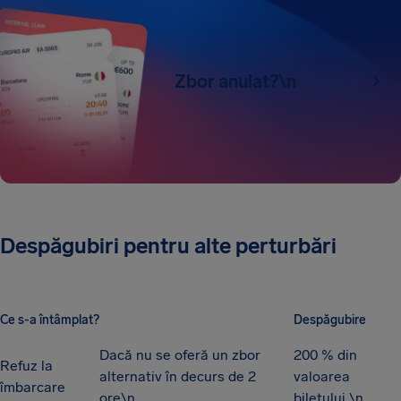
Zbor anulat?\n
Despăgubiri pentru alte perturbări
Ce s-a întâmplat?
Despăgubire
Dacă nu se oferă un zbor
200 % din
Refuz la
alternativ în decurs de 2
valoarea
îmbarcare
ore\n
biletului \n