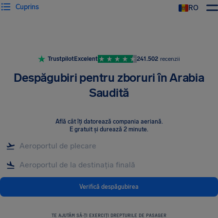
Cuprins
RO
AirHelp
Trustpilot
Excelent
241.502
recenzii
Despăgubiri pentru zboruri în Arabia
Saudită
Află cât îți datorează compania aeriană
.
E gratuit și durează 2 minute.
Verifică despăgubirea
TE AJUTĂM SĂ-ȚI EXERCIȚI DREPTURILE DE PASAGER