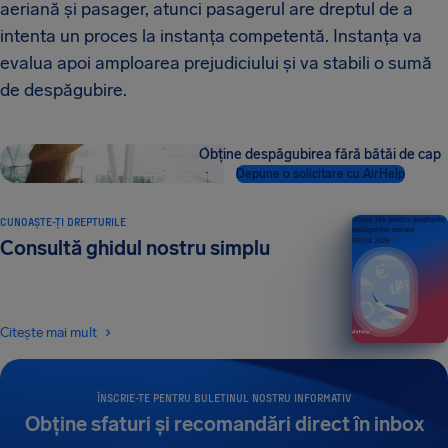
aeriană și pasager, atunci pasagerul are dreptul de a
intenta un proces la instanța competentă. Instanța va
evalua apoi amploarea prejudiciului și va stabili o sumă
de despăgubire.
Obține despăgubirea fără bătăi de cap
Depune o solicitare cu AirHelp
CUNOAȘTE-ȚI DREPTURILE
Ghidul tău pentru drepturile
pasagerilor aerieni
Consultă ghidul nostru simplu
EDIȚIA 2026
Citește mai mult
ÎNSCRIE-TE PENTRU BULETINUL NOSTRU INFORMATIV
Obține sfaturi și recomandări direct în inbox