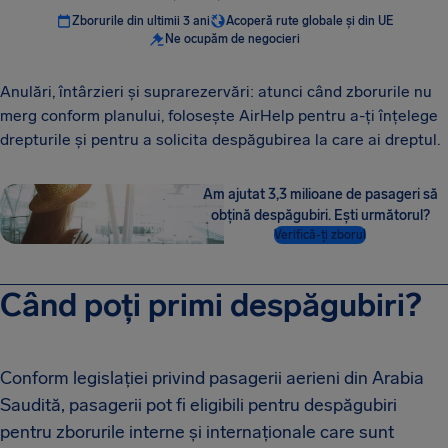
Zborurile din ultimii 3 ani
Acoperă rute globale și din UE
Ne ocupăm de negocieri
Anulări, întârzieri și suprarezervări: atunci când zborurile nu
merg conform planului, folosește AirHelp pentru a-ți înțelege
drepturile și pentru a solicita despăgubirea la care ai dreptul.
Am ajutat 3,3 milioane de pasageri să
obțină despăgubiri. Ești următorul?
Verifică-ți zborul
Când poți primi despăgubiri?
Conform legislației privind pasagerii aerieni din Arabia
Saudită, pasagerii pot fi eligibili pentru despăgubiri
pentru zborurile interne și internaționale care sunt