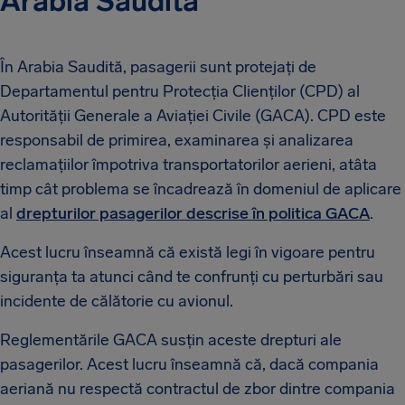
Arabia Saudită
În Arabia Saudită, pasagerii sunt protejați de
Departamentul pentru Protecția Clienților (CPD) al
Autorității Generale a Aviației Civile (GACA). CPD este
responsabil de primirea, examinarea și analizarea
reclamațiilor împotriva transportatorilor aerieni, atâta
timp cât problema se încadrează în domeniul de aplicare
al
drepturilor pasagerilor descrise în politica GACA
.
Acest lucru înseamnă că există legi în vigoare pentru
siguranța ta atunci când te confrunți cu perturbări sau
incidente de călătorie cu avionul.
Reglementările GACA susțin aceste drepturi ale
pasagerilor. Acest lucru înseamnă că, dacă compania
aeriană nu respectă contractul de zbor dintre compania