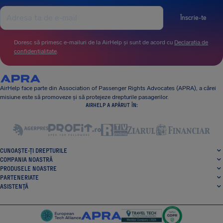
Înscrie-te
Doresc să primesc e-mailuri de la AirHelp și sunt de acord cu
Declarația de
confidențialitate
.
AirHelp face parte din Association of Passenger Rights Advocates (APRA), a cărei
misiune este să promoveze și să protejeze drepturile pasagerilor.
AIRHELP A APĂRUT ÎN:
CUNOAȘTE-ȚI DREPTURILE
COMPANIA NOASTRĂ
PRODUSELE NOASTRE
PARTENERIATE
ASISTENȚĂ