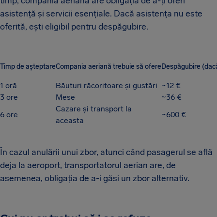
timp, compania aeriană are obligația de a-ți oferi
asistență și servicii esențiale. Dacă asistența nu este
oferită, ești eligibil pentru despăgubire.
Timp de așteptare
Compania aeriană trebuie să ofere
Despăgubire (dacă
1 oră
Băuturi răcoritoare și gustări
~12 €
3 ore
Mese
~36 €
Cazare și transport la
6 ore
~600 €
aceasta
În cazul anulării unui zbor, atunci când pasagerul se află
deja la aeroport, transportatorul aerian are, de
asemenea, obligația de a-i găsi un zbor alternativ.