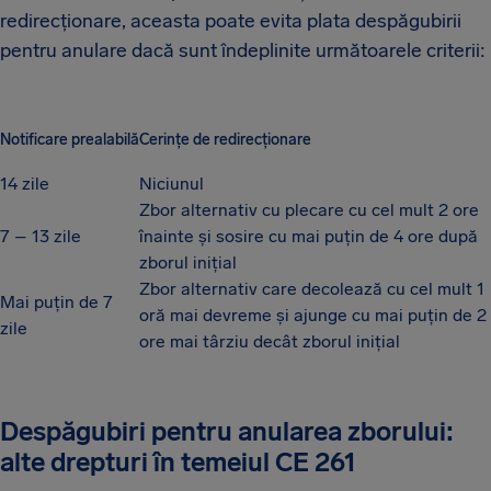
redirecționare, aceasta poate evita plata despăgubirii
pentru anulare dacă sunt îndeplinite următoarele criterii:
Notificare prealabilă
Cerințe de redirecționare
14 zile
Niciunul
Zbor alternativ cu plecare cu cel mult 2 ore
7 – 13 zile
înainte și sosire cu mai puțin de 4 ore după
zborul inițial
Zbor alternativ care decolează cu cel mult 1
Mai puțin de 7
oră mai devreme și ajunge cu mai puțin de 2
zile
ore mai târziu decât zborul inițial
Despăgubiri pentru anularea zborului:
alte drepturi în temeiul CE 261