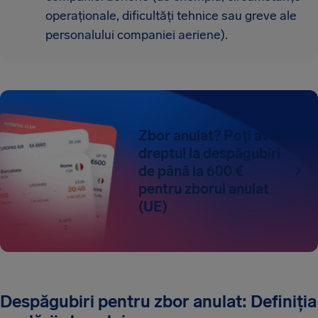
operaționale, dificultăți tehnice sau greve ale
personalului companiei aeriene).
Zbor anulat? Poți avea
dreptul la despăgubiri
de până la 600 €
pentru zborul anulat
(UE)
Despăgubiri pentru zbor anulat: Definiția