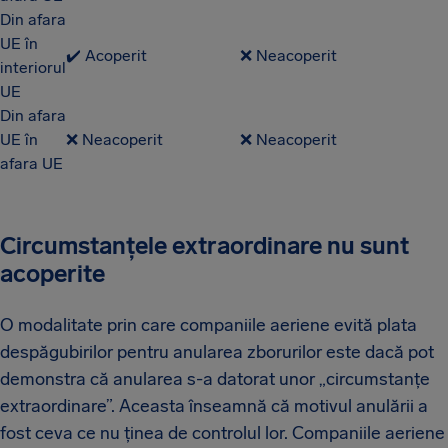
Din afara
UE în
✔️ Acoperit
❌ Neacoperit
interiorul
UE
Din afara
UE în
❌ Neacoperit
❌ Neacoperit
afara UE
Circumstanțele extraordinare nu sunt
acoperite
O modalitate prin care companiile aeriene evită plata
despăgubirilor pentru anularea zborurilor este dacă pot
demonstra că anularea s-a datorat unor „circumstanțe
extraordinare”. Aceasta înseamnă că motivul anulării a
fost ceva ce nu ținea de controlul lor. Companiile aeriene