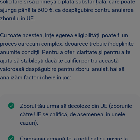
solicitare și să primești o plată substanțială, care poate
ajunge până la 600 €, ca despăgubire pentru anularea
zborului în UE.
Cu toate acestea, înțelegerea eligibilității poate fi un
proces oarecum complex, deoarece trebuie îndeplinite
anumite condiții. Pentru a oferi claritate și pentru a te
ajuta să stabilești dacă te califici pentru această
valoroasă despăgubire pentru zborul anulat, hai să
analizăm factorii cheie în joc:
Zborul tău urma să decoleze din UE (zborurile
către UE se califică, de asemenea, în unele
cazuri).
Compania aeriană te-a notificat cu privire la