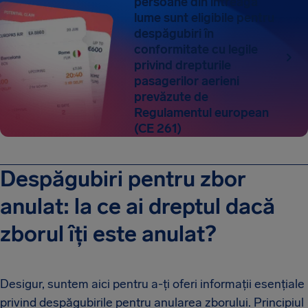
persoane din întreaga
lume sunt eligibile pentru
despăgubiri în
conformitate cu legile
privind drepturile
pasagerilor aerieni
prevăzute de
Regulamentul european
(CE 261)
Despăgubiri pentru zbor
anulat: la ce ai dreptul dacă
zborul îți este anulat?
Desigur, suntem aici pentru a-ți oferi informații esențiale
privind despăgubirile pentru anularea zborului. Principiul