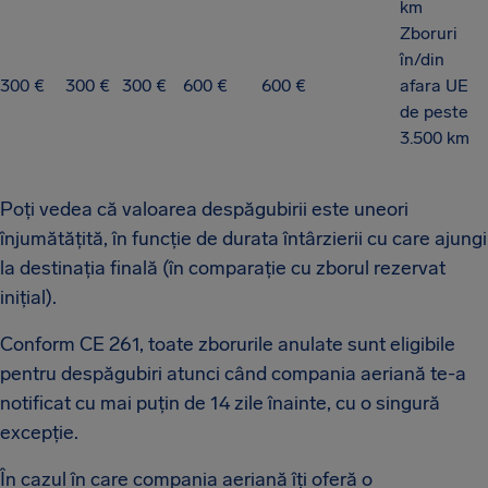
km
Zboruri
în/din
300 €
300 €
300 €
600 €
600 €
afara UE
de peste
3.500 km
Poți vedea că valoarea despăgubirii este uneori
înjumătățită, în funcție de durata întârzierii cu care ajungi
la destinația finală (în comparație cu zborul rezervat
inițial).
Conform CE 261, toate zborurile anulate sunt eligibile
pentru despăgubiri atunci când compania aeriană te-a
notificat cu mai puțin de 14 zile înainte, cu o singură
excepție.
În cazul în care compania aeriană îți oferă o