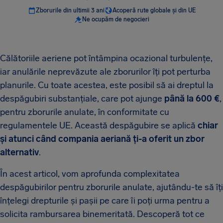
Zborurile din ultimii 3 ani
Acoperă rute globale și din UE
Ne ocupăm de negocieri
Călătoriile aeriene pot întâmpina ocazional turbulențe,
iar anulările neprevăzute ale zborurilor îți pot perturba
planurile. Cu toate acestea, este posibil să ai dreptul la
despăgubiri substanțiale, care pot ajunge
până la 600 €
,
pentru zborurile anulate, în conformitate cu
regulamentele UE. Această despăgubire se aplică
chiar
și atunci când compania aeriană ți-a oferit un zbor
alternativ
.
În acest articol, vom aprofunda complexitatea
despăgubirilor pentru zborurile anulate, ajutându-te să îți
înțelegi drepturile și pașii pe care îi poți urma pentru a
solicita rambursarea binemeritată. Descoperă tot ce