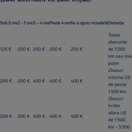
Sub 2 ore
2 - 3 ore
3 – 4 ore
Peste 4 ore
Nu a ajuns niciodată
Distanța
Toate
zborurile
125 €
250 €
250 €
250 €
250 €
de 1.500
km sau mai
puțin
Zboruri
interne UE
200 €
200 €
400 €
400 €
400 €
de peste
1.500 km
Zboruri
în/din
afara UE
200 €
200 €
400 €
400 €
400 €
de 1.500
km - 3.500