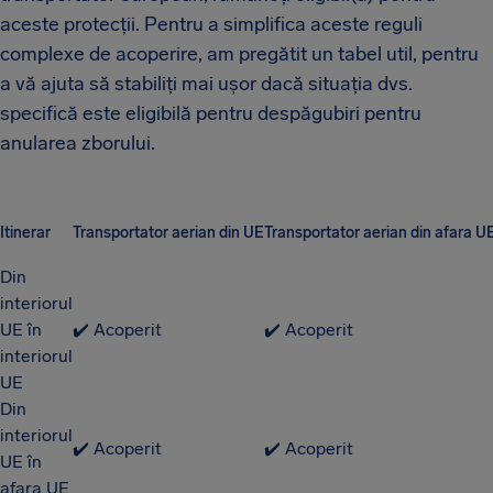
aceste protecții. Pentru a simplifica aceste reguli
complexe de acoperire, am pregătit un tabel util, pentru
a vă ajuta să stabiliți mai ușor dacă situația dvs.
specifică este eligibilă pentru despăgubiri pentru
anularea zborului.
Itinerar
Transportator aerian din UE
Transportator aerian din afara U
Din
interiorul
UE în
✔️ Acoperit
✔️ Acoperit
interiorul
UE
Din
interiorul
✔️ Acoperit
✔️ Acoperit
UE în
afara UE