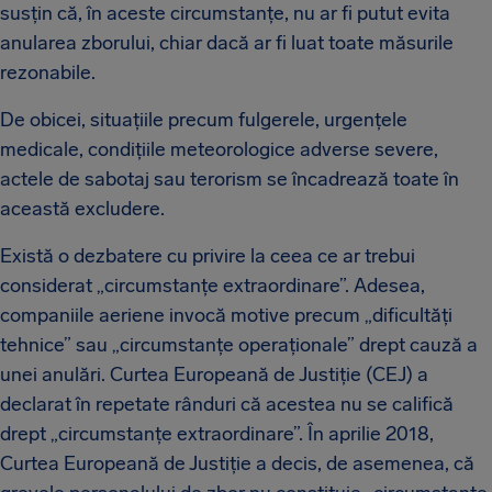
susțin că, în aceste circumstanțe, nu ar fi putut evita
anularea zborului, chiar dacă ar fi luat toate măsurile
rezonabile.
De obicei, situațiile precum fulgerele, urgențele
medicale, condițiile meteorologice adverse severe,
actele de sabotaj sau terorism se încadrează toate în
această excludere.
Există o dezbatere cu privire la ceea ce ar trebui
considerat „circumstanțe extraordinare”. Adesea,
companiile aeriene invocă motive precum „dificultăți
tehnice” sau „circumstanțe operaționale” drept cauză a
unei anulări. Curtea Europeană de Justiție (CEJ) a
declarat în repetate rânduri că acestea nu se califică
drept „circumstanțe extraordinare”. În aprilie 2018,
Curtea Europeană de Justiție a decis, de asemenea, că