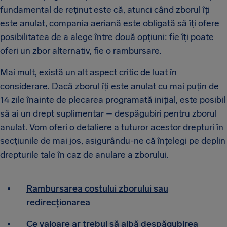
fundamental de reținut este că, atunci când zborul îți
este anulat, compania aeriană este obligată să îți ofere
posibilitatea de a alege între două opțiuni: fie îți poate
oferi un zbor alternativ, fie o rambursare.
Mai mult, există un alt aspect critic de luat în
considerare. Dacă zborul îți este anulat cu mai puțin de
14 zile înainte de plecarea programată inițial, este posibil
să ai un drept suplimentar – despăgubiri pentru zborul
anulat. Vom oferi o detaliere a tuturor acestor drepturi în
secțiunile de mai jos, asigurându-ne că înțelegi pe deplin
drepturile tale în caz de anulare a zborului.
Rambursarea costului zborului sau
redirecționarea
Ce valoare ar trebui să aibă despăgubirea