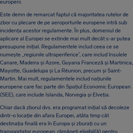
europeni.
Este demn de remarcat faptul că majoritatea rutelor de
zbor cu plecare de pe aeroporturile europene intră sub
incidența acestor regulamente. În plus, domeniul de
aplicare al Europei se extinde mai mult decât s-ar putea
presupune inițial. Regulamentele includ ceea ce se
numește „regiunile ultraperiferice”, care includ Insulele
Canare, Madeira și Azore, Guyana Franceză și Martinica,
Mayotte, Guadelupa și La Réunion, precum și Saint-
Martin. Mai mult, regulamentele includ națiunile
europene care fac parte din Spațiul Economic European
(SEE), care include Islanda, Norvegia și Elveția.
Chiar dacă zborul dvs. era programat inițial să decoleze
dintr-o locație din afara Europei, atâta timp cât
destinația finală era în Europa și zburați cu un
transportator european, rămâneți eligibil(ă) pentru