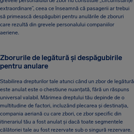
grevele personalului de zbor nu constituie „circumstanțe
extraordinare”, ceea ce înseamnă că pasagerii ar trebui
să primească despăgubiri pentru anulările de zboruri
care rezultă din grevele personalului companiilor
aeriene.
Zborurile de legătură și despăgubirile
pentru anulare
Stabilirea drepturilor tale atunci când un zbor de legătură
este anulat este o chestiune nuanțată, fără un răspuns
universal valabil. Mărimea dreptului tău depinde de o
multitudine de factori, incluzând plecarea și destinația,
compania aeriană cu care zbori, ce zbor specific din
itinerariul tău a fost anulat și dacă toate segmentele
călătoriei tale au fost rezervate sub o singură rezervare.