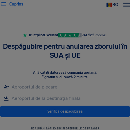
Cuprins
RO
AirHelp
Trustpilot
Excelent
241.585
recenzii
Despăgubire pentru anularea zborului în
SUA și UE
Află cât îți datorează compania aeriană
.
E gratuit și durează 2 minute.
Verifică despăgubirea
TE AJUTĂM SĂ-ȚI EXERCIȚI DREPTURILE DE PASAGER