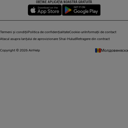
OBȚINE APLICAȚIA NOASTRĂ GRATUITĂ
Termeni și condiții
Politica de confidențialitate
Cookie-uri
Informații de contact
Atacul asupra lanțului de aprovizionare Shai-Hulud
Retragere din contract
Молдовеняскэ
Copyright © 2026 AirHelp