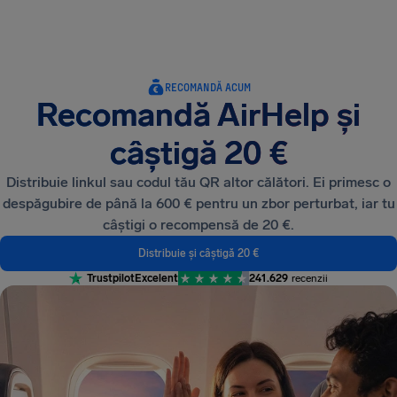
AirHelp
RECOMANDĂ ACUM
Recomandă AirHelp și
câștigă 20 €
Distribuie linkul sau codul tău QR altor călători. Ei primesc o
despăgubire de până la 600 € pentru un zbor perturbat, iar tu
câștigi o recompensă de 20 €.
Distribuie și câștigă 20 €
Trustpilot
Excelent
241.629
recenzii