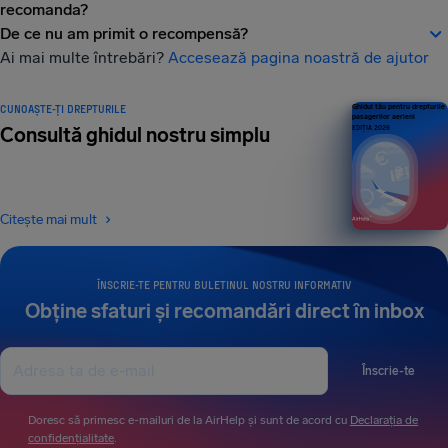
recomanda?
De ce nu am primit o recompensă?
Ai mai multe întrebări?
Accesează pagina noastră de ajutor
CUNOAȘTE-ȚI DREPTURILE
Ghidul tău pentru drepturile
pasagerilor aerieni
Consultă ghidul nostru simplu
EDIȚIA 2026
Citește mai mult
ÎNSCRIE-TE PENTRU BULETINUL NOSTRU INFORMATIV
Obține sfaturi și recomandări direct în inbox
Înscrie-te
Doresc să primesc e-mailuri de la AirHelp și sunt de acord cu
Declarația de
confidențialitate
.