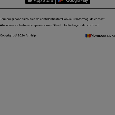
Termeni și condiții
Politica de confidențialitate
Cookie-uri
Informații de contact
Atacul asupra lanțului de aprovizionare Shai-Hulud
Retragere din contract
Молдовеняскэ
Copyright © 2026 AirHelp