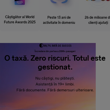
Câștigător al World
Peste 13 ani de
26 de milioane 
Future Awards 2025
activitate în domeniu
clienți ajutați
99,7% RATĂ DE SUCCES
Încredere din partea a 28M+ pasageri
O taxă. Zero riscuri. Totul este
gestionat.
Nu câștigi, nu plătești.
Asistență în 19+ limbi.
Fără documente. Fără demersuri ulterioare.