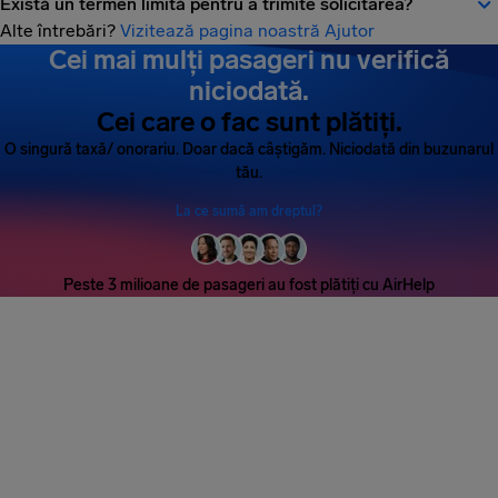
Există un termen limită pentru a trimite solicitarea?
Alte întrebări?
Vizitează pagina noastră Ajutor
Cei mai mulți pasageri nu verifică
niciodată.
Cei care o fac sunt plătiți.
O singură taxă/ onorariu. Doar dacă câștigăm. Niciodată din buzunarul
tău.
La ce sumă am dreptul?
Peste 3 milioane de pasageri au fost plătiți cu AirHelp