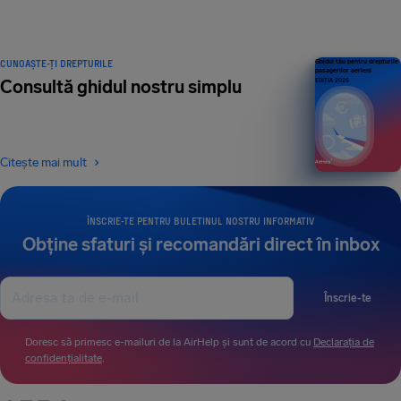
CUNOAȘTE-ȚI DREPTURILE
Ghidul tău pentru drepturile
pasagerilor aerieni
Consultă ghidul nostru simplu
EDIȚIA 2026
Citește mai mult
ÎNSCRIE-TE PENTRU BULETINUL NOSTRU INFORMATIV
Obține sfaturi și recomandări direct în inbox
Înscrie-te
Doresc să primesc e-mailuri de la AirHelp și sunt de acord cu
Declarația de
confidențialitate
.