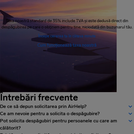
Taxa noastră standard de 35% include TVA și este dedusă direct din
despăgubirea pe care o obținem pentru tine, niciodată din buzunarul tău.
Începe cererea ta în câteva minute
Cum funcționează taxa noastră
Întrebări frecvente
De ce să depun solicitarea prin AirHelp?
Ce am nevoie pentru a solicita o despăgubire?
Pot solicita despăgubiri pentru persoanele cu care am
călătorit?