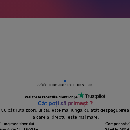
Peste 3 milioane de pasageri
au fost plătiți
Arătăm recenziile noastre de 5 stele.
Vezi toate recenziile clienților pe
Cât poți să primești?
Cu cât ruta zborului tău este mai lungă, cu atât despăgubirea
la care ai dreptul este mai mare.
Lungimea zborului
Compensație
până la 1.500 km