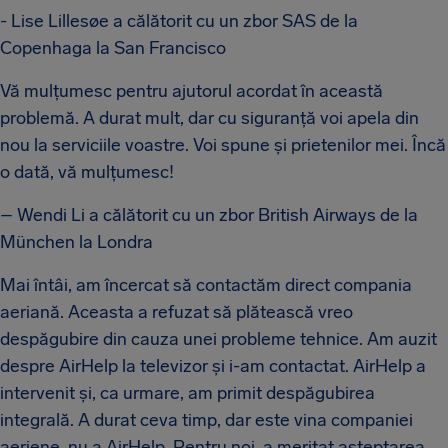
- Lise Lillesøe a călătorit cu un zbor SAS de la
Copenhaga la San Francisco
Vă mulțumesc pentru ajutorul acordat în această
problemă. A durat mult, dar cu siguranță voi apela din
nou la serviciile voastre. Voi spune și prietenilor mei. Încă
o dată, vă mulțumesc!
– Wendi Li a călătorit cu un zbor British Airways de la
München la Londra
Mai întâi, am încercat să contactăm direct compania
aeriană. Aceasta a refuzat să plătească vreo
despăgubire din cauza unei probleme tehnice. Am auzit
despre AirHelp la televizor și i-am contactat. AirHelp a
intervenit și, ca urmare, am primit despăgubirea
integrală. A durat ceva timp, dar este vina companiei
aeriene, nu a AirHelp. Pentru noi, a meritat așteptarea.