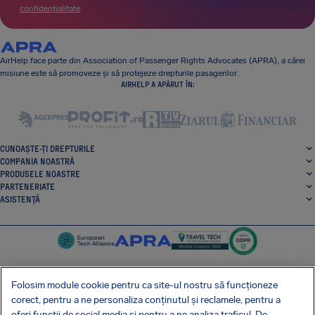
confidențialitate
.
AirHelp face parte din Association of Passenger Rights Advocates (APRA), a cărei
misiune este să promoveze și să protejeze drepturile pasagerilor.
AIRHELP A APĂRUT ÎN:
CUNOAȘTE-ȚI DREPTURILE
COMPANIA NOASTRĂ
PRODUSELE NOASTRE
PARTENERIATE
ASISTENȚĂ
Folosim module cookie pentru ca site-ul nostru să funcționeze
corect, pentru a ne personaliza conținutul și reclamele, pentru a
SocialFacebook
SocialTwitter
SocialInstagram
SocialLinkedin
oferi funcții de social media și pentru a ne analiza traficul. De