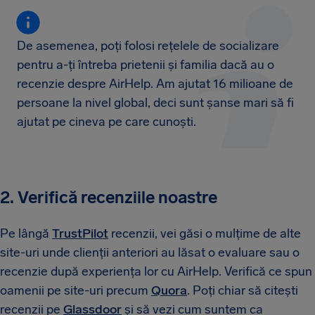
De asemenea, poți folosi rețelele de socializare
pentru a-ți întreba prietenii și familia dacă au o
recenzie despre AirHelp. Am ajutat 16 milioane de
persoane la nivel global, deci sunt șanse mari să fi
ajutat pe cineva pe care cunoști.
2. Verifică recenziile noastre
Pe lângă
TrustPilot
recenzii, vei găsi o mulțime de alte
site-uri unde clienții anteriori au lăsat o evaluare sau o
recenzie după experiența lor cu AirHelp. Verifică ce spun
oamenii pe site-uri precum
Quora
. Poți chiar să citești
recenzii pe
Glassdoor
și să vezi cum suntem ca