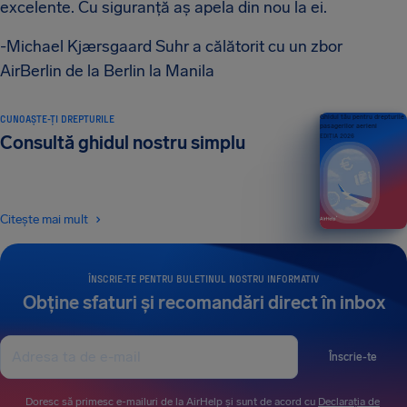
excelente. Cu siguranță aș apela din nou la ei.
-Michael Kjærsgaard Suhr a călătorit cu un zbor
AirBerlin de la Berlin la Manila
CUNOAȘTE-ȚI DREPTURILE
Ghidul tău pentru drepturile
pasagerilor aerieni
Consultă ghidul nostru simplu
EDIȚIA 2026
Citește mai mult
ÎNSCRIE-TE PENTRU BULETINUL NOSTRU INFORMATIV
Obține sfaturi și recomandări direct în inbox
Înscrie-te
Doresc să primesc e-mailuri de la AirHelp și sunt de acord cu
Declarația de