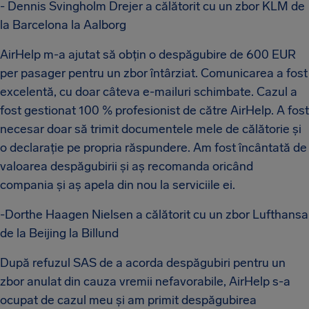
- Dennis Svingholm Drejer a călătorit cu un zbor KLM de
la Barcelona la Aalborg
AirHelp m-a ajutat să obțin o despăgubire de 600 EUR
per pasager pentru un zbor întârziat. Comunicarea a fost
excelentă, cu doar câteva e-mailuri schimbate. Cazul a
fost gestionat 100 % profesionist de către AirHelp. A fost
necesar doar să trimit documentele mele de călătorie și
o declarație pe propria răspundere. Am fost încântată de
valoarea despăgubirii și aș recomanda oricând
compania și aș apela din nou la serviciile ei.
-Dorthe Haagen Nielsen a călătorit cu un zbor Lufthansa
de la Beijing la Billund
După refuzul SAS de a acorda despăgubiri pentru un
zbor anulat din cauza vremii nefavorabile, AirHelp s-a
ocupat de cazul meu și am primit despăgubirea