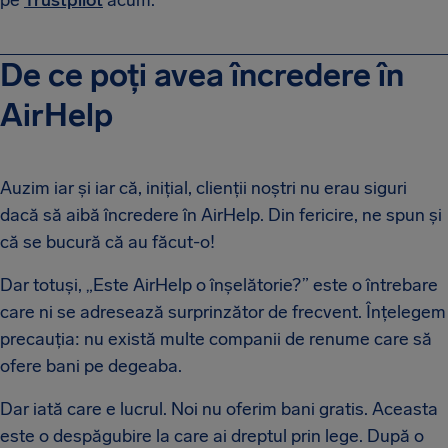
pe
Trustpilot
acum.
De ce poți avea încredere în
AirHelp
Auzim iar și iar că, inițial, clienții noștri nu erau siguri
dacă să aibă încredere în AirHelp. Din fericire, ne spun și
că se bucură că au făcut-o!
Dar totuși, „Este AirHelp o înșelătorie?” este o întrebare
care ni se adresează surprinzător de frecvent. Înțelegem
precauția: nu există multe companii de renume care să
ofere bani pe degeaba.
Dar iată care e lucrul. Noi nu oferim bani gratis. Aceasta
este o despăgubire la care ai dreptul prin lege. După o