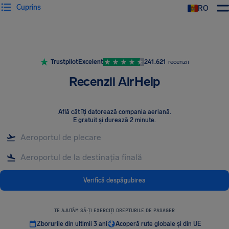
Cuprins
RO
AirHelp
Trustpilot
Excelent
241.621
recenzii
Recenzii AirHelp
Află cât îți datorează compania aeriană
.
E gratuit și durează 2 minute.
Verifică despăgubirea
TE AJUTĂM SĂ-ȚI EXERCIȚI DREPTURILE DE PASAGER
Zborurile din ultimii 3 ani
Acoperă rute globale și din UE