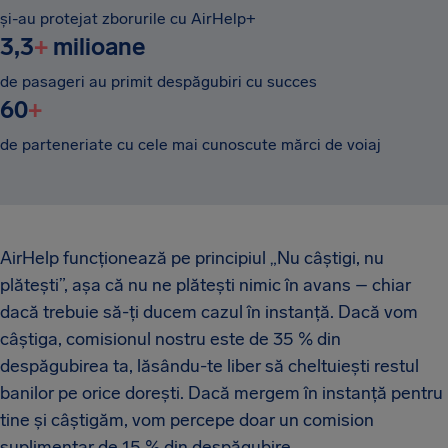
și-au protejat zborurile cu AirHelp+
3,3
+
milioane
de pasageri au primit despăgubiri cu succes
60
+
de parteneriate cu cele mai cunoscute mărci de voiaj
AirHelp funcționează pe principiul „Nu câștigi, nu
plătești”, așa că nu ne plătești nimic în avans – chiar
dacă trebuie să-ți ducem cazul în instanță. Dacă vom
câștiga, comisionul nostru este de 35 % din
despăgubirea ta, lăsându-te liber să cheltuiești restul
banilor pe orice dorești. Dacă mergem în instanță pentru
tine și câștigăm, vom percepe doar un comision
suplimentar de 15 % din despăgubire.