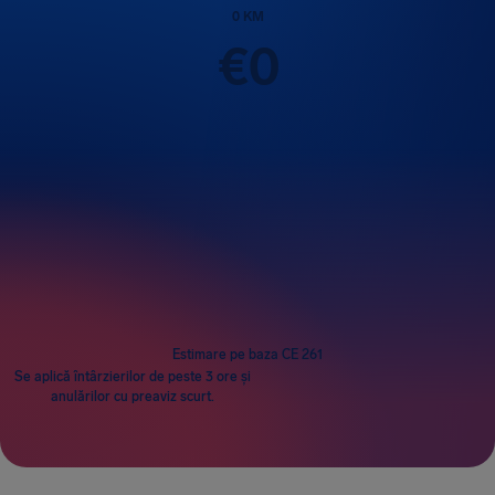
0
KM
€
0
Pasageri
1
Estimare pe baza CE 261
Se aplică întârzierilor de peste 3 ore și
anulărilor cu preaviz scurt.