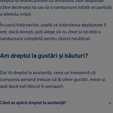
dreptul la redirecționare cu următorul zbor disponibil
către destinația ta sau la o rambursare totală ori parțială
a biletului inițial.
În cazul întârzierilor, odată ce întârzierea depășește 5
ore, dacă dorești, poți alege să nu zbori și să obții o
rambursare completă pentru zborul neutilizat.
Am dreptul la gustări și băuturi?
Da! Ai dreptul la asistență, ceea ce înseamnă că
compania aeriană trebuie să îți ofere gustări, mese și
apă dacă ești blocat în aeroport.
Când se aplică dreptul la asistență?