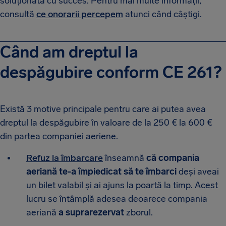
soluționată cu succes. Pentru mai multe informații,
consultă
ce onorarii percepem
atunci când câștigi.
Când am dreptul la
despăgubire conform CE 261?
Există 3 motive principale pentru care ai putea avea
dreptul la despăgubire în valoare de la 250 € la 600 €
din partea companiei aeriene.
Refuz la îmbarcare
înseamnă
că compania
aeriană te-a împiedicat să te îmbarci
deși aveai
un bilet valabil și ai ajuns la poartă la timp. Acest
lucru se întâmplă adesea deoarece compania
aeriană
a suprarezervat
zborul.