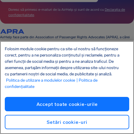
Doresc să primesc e-mailuri de la AirHelp și sunt de acord cu
Declarația de
confidențialitate
.
AirHelp face parte din Association of Passenger Rights Advocates (APRA), a cărei
misiune este să promoveze și să protejeze drepturile pasagerilor.
AIRHELP A APĂRUT ÎN:
Folosim module cookie pentru ca site-ul nostru să funcționeze
corect, pentru a ne personaliza conținutul și reclamele, pentru a
oferi funcții de social media și pentru a ne analiza traficul. De
asemenea, partajăm informații despre utilizarea site-ului nostru
cu partenerii noștri de social media, de publicitate și analiză.
CUNOAȘTE-ȚI DREPTURILE
Politica de utilizare a modulelor cookie
| Politica de
COMPANIA NOASTRĂ
PRODUSELE NOASTRE
confidențialitate
PARTENERIATE
ASISTENȚĂ
Accept toate cookie-urile
Setări cookie-uri