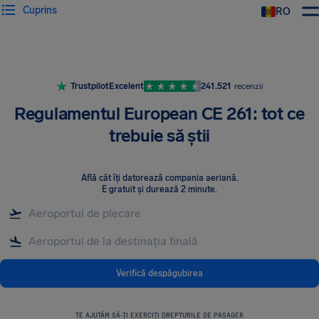
Cuprins
RO
AirHelp
Trustpilot
Excelent
241.521
recenzii
Regulamentul European CE 261: tot ce
trebuie să știi
Află cât îți datorează compania aeriană
.
E gratuit și durează 2 minute.
Verifică despăgubirea
TE AJUTĂM SĂ-ȚI EXERCIȚI DREPTURILE DE PASAGER