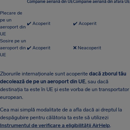
Companie aeriană din UE
Companie aeriană din afara UE
Plecare de
pe un
✔️ Acoperit
✔️ Acoperit
aeroport din
UE
Sosire pe un
aeroport din
✔️ Acoperit
❌ Neacoperit
UE
Zborurile internaționale sunt acoperite
dacă zborul tău
decolează de pe un aeroport din UE
, sau dacă
destinația ta este în UE și este vorba de un transportator
european.
Cea mai simplă modalitate de a afla dacă ai dreptul la
despăgubire pentru călătoria ta este să utilizezi
Instrumentul de verificare a eligibilității AirHelp
.