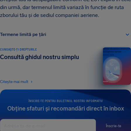
din urmă, dar termenul limită variază în funcție de ruta
zborului tău și de sediul companiei aeriene.
Termene limită pe țări
CUNOAȘTE-ȚI DREPTURILE
Ghidul tău pentru drepturile
pasagerilor aerieni
Consultă ghidul nostru simplu
EDIȚIA 2026
Citește mai mult
ÎNSCRIE-TE PENTRU BULETINUL NOSTRU INFORMATIV
Obține sfaturi și recomandări direct în inbox
Înscrie-te