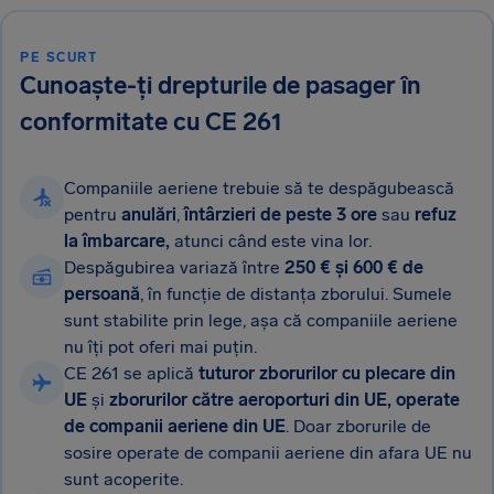
PE SCURT
Cunoaște-ți drepturile de pasager în
conformitate cu CE 261
Companiile aeriene trebuie să te despăgubească
pentru
anulări
,
întârzieri de peste 3 ore
sau
refuz
la îmbarcare,
atunci când este vina lor.
Despăgubirea variază între
250 €
și 600 € de
persoană
, în funcție de distanța zborului. Sumele
sunt stabilite prin lege, așa că companiile aeriene
nu îți pot oferi mai puțin.
CE 261 se aplică
tuturor zborurilor cu plecare din
UE
și
zborurilor către aeroporturi din UE, operate
de companii aeriene din UE
. Doar zborurile de
sosire operate de companii aeriene din afara UE nu
sunt acoperite.