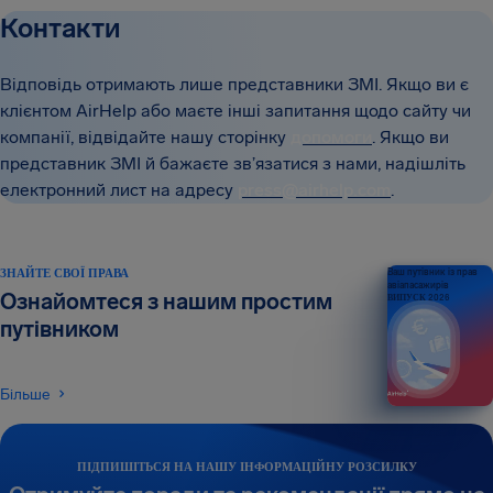
Контакти
Відповідь отримають лише представники ЗМІ. Якщо ви є
клієнтом AirHelp або маєте інші запитання щодо сайту чи
компанії, відвідайте нашу сторінку
допомоги
. Якщо ви
представник ЗМІ й бажаєте зв’язатися з нами, надішліть
електронний лист на адресу
press@airhelp.com
.
ЗНАЙТЕ СВОЇ ПРАВА
Ваш путівник із прав
авіапасажирів
Ознайомтеся з нашим простим
ВИПУСК 2026
путівником
Більше
ПІДПИШІТЬСЯ НА НАШУ ІНФОРМАЦІЙНУ РОЗСИЛКУ