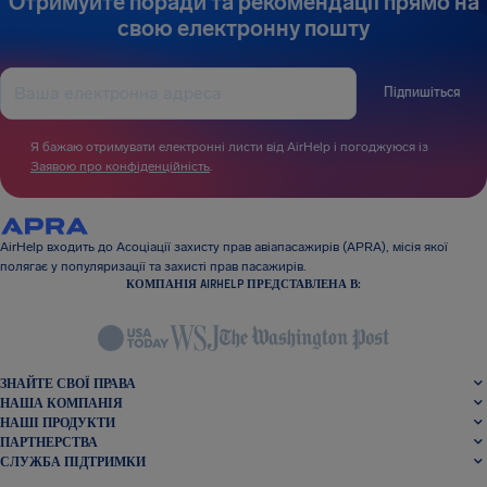
Отримуйте поради та рекомендації прямо на
свою електронну пошту
Підпишіться
Я бажаю отримувати електронні листи від AirHelp і погоджуюся із
Заявою про конфіденційність
.
AirHelp входить до Асоціації захисту прав авіапасажирів (APRA), місія якої
полягає у популяризації та захисті прав пасажирів.
КОМПАНІЯ AIRHELP ПРЕДСТАВЛЕНА В:
ЗНАЙТЕ СВОЇ ПРАВА
НАША КОМПАНІЯ
НАШІ ПРОДУКТИ
ПАРТНЕРСТВА
СЛУЖБА ПІДТРИМКИ