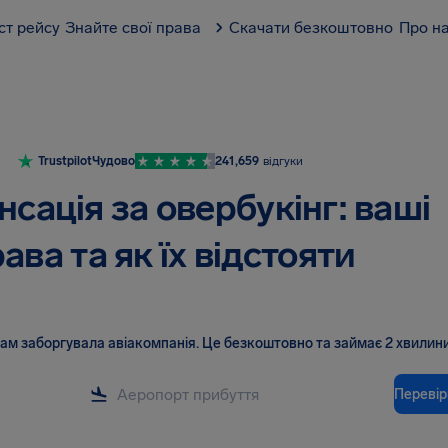
ст рейсу
Знайте свої права
Скачати безкоштовно
Про н
Trustpilot
Чудово
241,659
відгуки
сація за овербукінг: ваші
ава та як їх відстояти
вам заборгувала авіакомпанія
.
Це безкоштовно та займає 2 хвилини
Перевір