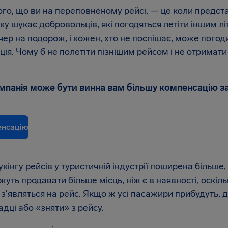
го, що ви на переповненому рейсі, — це коли предста
ку шукає добровольців, які погодяться летіти іншим л
ер на подорож, і кожен, хто не поспішає, може погод
ія. Чому б не полетіти пізнішим рейсом і не отримати 
мпанія може бути винна вам більшу компенсацію з
енсацію
кінгу рейсів у туристичній індустрії поширена більше,
жуть продавати більше місць, ніж є в наявності, оскіл
 з'являться на рейс. Якщо ж усі пасажири прибудуть, 
дці або «зняти» з рейсу.