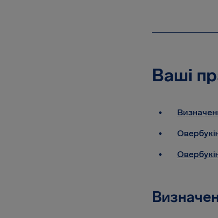
Ваші пр
Визначенн
Овербукін
Овербукі
Визначенн