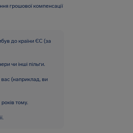
ння грошової компенсації
ибув до країни ЄС (за
ери чи інші пільги.
 вас (наприклад, ви
років тому.
ї.