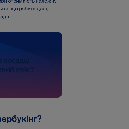
ажири отримають належну
и, що робити далі, і
адці.
в посадці
ений рейс?
вербукінг?