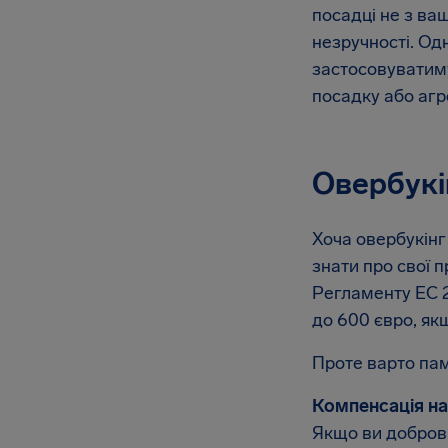
посадці не з ва
незручності. Од
застосовуватиму
посадку або агр
Овербукі
Хоча овербукінг
знати про свої 
Регламенту EC 2
до 600 євро, якщ
Проте варто пам
Компенсація на
Якщо ви доброві