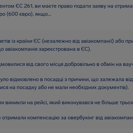
ентом ЄС 261, ви маєте право подати заяву на отрима
ро (600 євро), якщо...
етів із країни ЄС (незалежно від авіакомпанії) або пр
о авіакомпанія зареєстрована в ЄС).
дмовилися від свого місця добровільно в обмін на вауч
уло відмовлено в посадці з причини, що залежала від
ися на посадку або не мали необхідних документів).
 виникли на рейсі, який виконувався не більше трьох 
 отримали компенсацію за овербукінг від авіакомпані