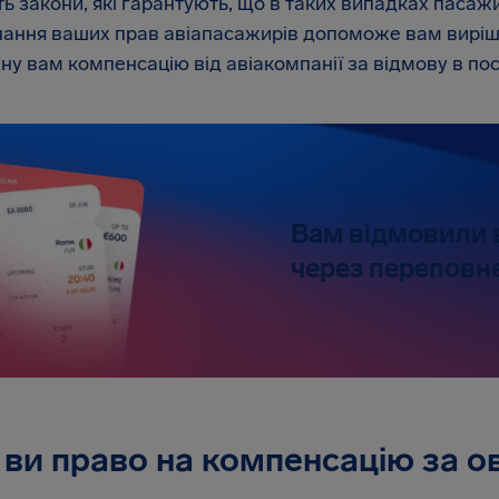
ть закони, які гарантують, що в таких випадках пас
ання ваших прав авіапасажирів допоможе вам вирішит
у вам компенсацію від авіакомпанії за відмову в пос
Вам відмовили 
через переповн
 ви право на компенсацію за о