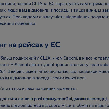
шої вини, закони США та ЄС гарантують вам отриманн
нак, якщо вам відмовили в посадці з вашої вини, ці за
ться. Прикладами є відсутність відповідних документі
есивна поведінка.
нг на рейсах у ЄС
 більш поширений у США, ніж у Європі, він все ж трапл
права. У Європі діють суворі правила захисту прав ав
61. Цей регламент чітко визначає, що пасажири маю
о їм відмовили в посадці проти їхньої волі.
'ятати про кілька важливих моментів:
дається лише в разі примусової відмови в посадці.
льно відмовляєтеся від свого місця в обмін на відшк