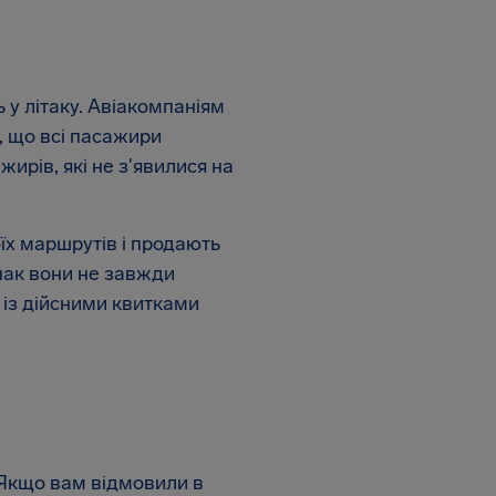
ь у літаку. Авіакомпаніям
, що всі пасажири
жирів, які не з'явилися на
їх маршрутів і продають
днак вони не завжди
із дійсними квитками
 Якщо вам відмовили в