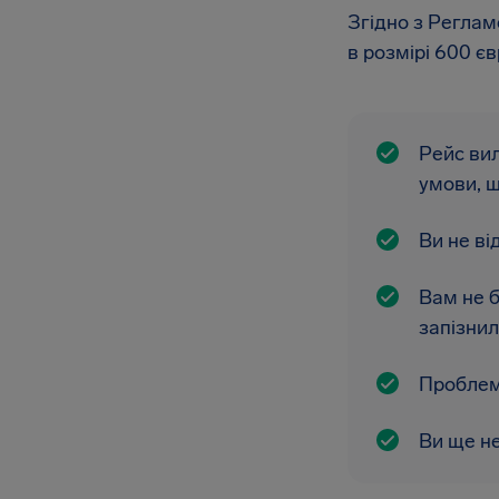
Згідно з Реглам
в розмірі 600 єв
Рейс вил
умови, щ
Ви не ві
Вам не б
запізнил
Проблеми
Ви ще не