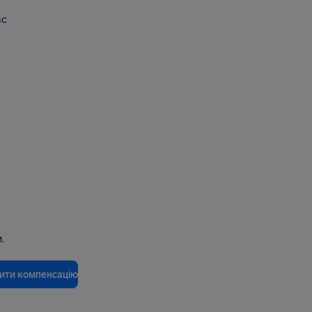
ас
.
ити компенсацію