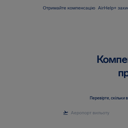
Отримайте компенсацію
AirHelp+ захи
AirHelp
Компен
пр
Перевірте, скільки 