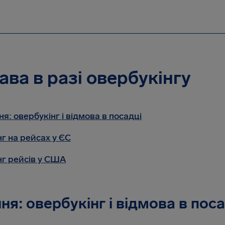
ава в разі овербукінгу
я: овербукінг і відмова в посадці
г на рейсах у ЄС
нг рейсів у США
я: овербукінг і відмова в поса