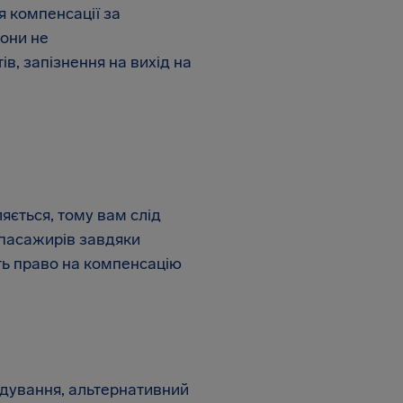
я компенсації за
кони не
в, запізнення на вихід на
яється, тому вам слід
іапасажирів завдяки
ть право на компенсацію
одування, альтернативний