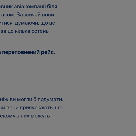
вник авіакомпанії біля
ітаком. Зазвичай вони
итися, думаючи, що це
за це кілька сотень
а переповнений рейс.
 ніж ви могли б подумати.
ьки вони припускають, що
декому з них можуть