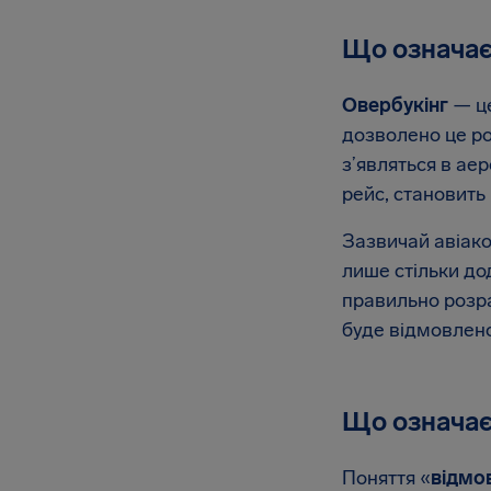
Що означає
Овербукінг
— це
дозволено це ро
з’являться в аер
рейс, становить 
Зазвичай авіако
лише стільки до
правильно розр
буде відмовлено
Що означає
Поняття «
відмов