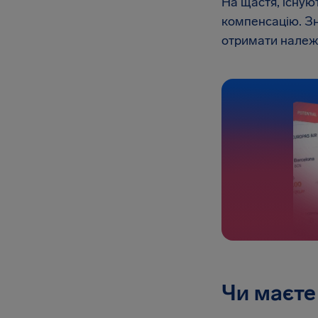
На щастя, існую
компенсацію. Зн
отримати належн
Чи маєте