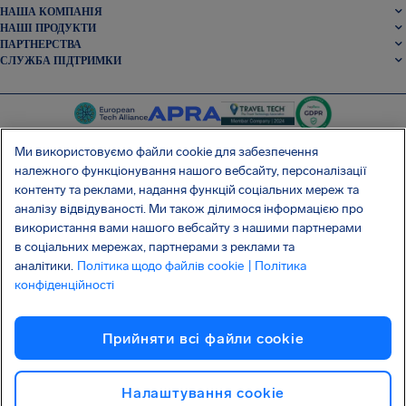
НАША КОМПАНІЯ
НАШІ ПРОДУКТИ
ПАРТНЕРСТВА
СЛУЖБА ПІДТРИМКИ
Ми використовуємо файли cookie для забезпечення
належного функціонування нашого вебсайту, персоналізації
контенту та реклами, надання функцій соціальних мереж та
SocialFacebook
SocialTwitter
SocialInstagram
SocialLinkedin
аналізу відвідуваності. Ми також ділимося інформацією про
використання вами нашого вебсайту з нашими партнерами
ОТРИМАЙТЕ НАШ БЕЗКОШТОВНИЙ ДОДАТОК
в соціальних мережах, партнерами з реклами та
аналітики.
Політика щодо файлів cookie
| Політика
конфіденційності
Умови та положення
Політика конфіденційності
Файли cookie
Прийняти всі файли сookie
Атака на ланцюг постачання Shai-Hulud
Відмова від договору
Українська
Авторське право © 2026 AirHelp
Налаштування cookie