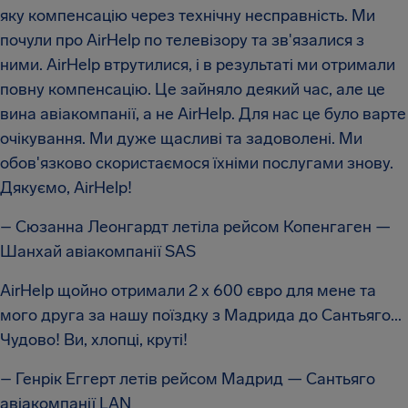
яку компенсацію через технічну несправність. Ми
почули про AirHelp по телевізору та зв'язалися з
ними. AirHelp втрутилися, і в результаті ми отримали
повну компенсацію. Це зайняло деякий час, але це
вина авіакомпанії, а не AirHelp. Для нас це було варте
очікування. Ми дуже щасливі та задоволені. Ми
обов'язково скористаємося їхніми послугами знову.
Дякуємо, AirHelp!
– Сюзанна Леонгардт летіла рейсом Копенгаген —
Шанхай авіакомпанії SAS
AirHelp щойно отримали 2 x 600 євро для мене та
мого друга за нашу поїздку з Мадрида до Сантьяго...
Чудово! Ви, хлопці, круті!
– Генрік Еггерт летів рейсом Мадрид — Сантьяго
авіакомпанії LAN