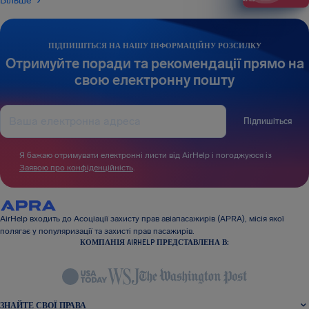
Більше
ПІДПИШІТЬСЯ НА НАШУ ІНФОРМАЦІЙНУ РОЗСИЛКУ
Отримуйте поради та рекомендації прямо на
свою електронну пошту
Підпишіться
Я бажаю отримувати електронні листи від AirHelp і погоджуюся із
Заявою про конфіденційність
.
AirHelp входить до Асоціації захисту прав авіапасажирів (APRA), місія якої
полягає у популяризації та захисті прав пасажирів.
КОМПАНІЯ AIRHELP ПРЕДСТАВЛЕНА В:
ЗНАЙТЕ СВОЇ ПРАВА