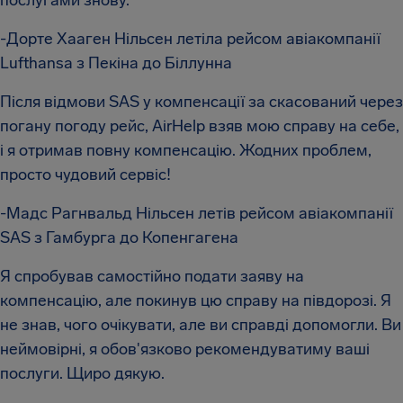
послугами знову.
-Дорте Хааген Нільсен летіла рейсом авіакомпанії
Lufthansa з Пекіна до Біллунна
Після відмови SAS у компенсації за скасований через
погану погоду рейс, AirHelp взяв мою справу на себе,
і я отримав повну компенсацію. Жодних проблем,
просто чудовий сервіс!
-Мадс Рагнвальд Нільсен летів рейсом авіакомпанії
SAS з Гамбурга до Копенгагена
Я спробував самостійно подати заяву на
компенсацію, але покинув цю справу на півдорозі. Я
не знав, чого очікувати, але ви справді допомогли. Ви
неймовірні, я обов'язково рекомендуватиму ваші
послуги. Щиро дякую.