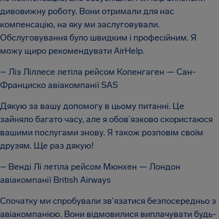
дивовижну роботу. Вони отримали для нас
компенсацію, на яку ми заслуговували.
Обслуговування було швидким і професійним. Я
можу щиро рекомендувати AirHelp.
– Ліз Ліллесе летіла рейсом Копенгаген — Сан-
Франциско авіакомпанії SAS
Дякую за вашу допомогу в цьому питанні. Це
зайняло багато часу, але я обов’язково скористаюся
вашими послугами знову. Я також розповім своїм
друзям. Ще раз дякую!
– Венді Лі летіла рейсом Мюнхен — Лондон
авіакомпанії British Airways
Спочатку ми спробували зв'язатися безпосередньо з
авіакомпанією. Вони відмовилися виплачувати будь-