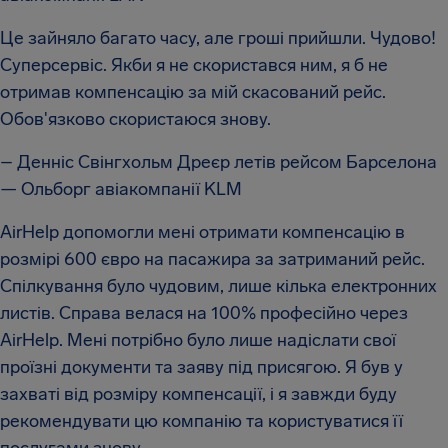
Це зайняло багато часу, але гроші прийшли. Чудово!
Суперсервіс. Якби я не скористався ним, я б не
отримав компенсацію за мій скасований рейс.
Обов'язково скористаюся знову.
– Денніс Свінгхольм Дреєр летів рейсом Барселона
— Ольборг авіакомпанії KLM
AirHelp допомогли мені отримати компенсацію в
розмірі 600 євро на пасажира за затриманий рейс.
Спілкування було чудовим, лише кілька електронних
листів. Справа велася на 100% професійно через
AirHelp. Мені потрібно було лише надіслати свої
проїзні документи та заяву під присягою. Я був у
захваті від розміру компенсації, і я завжди буду
рекомендувати цю компанію та користуватися її