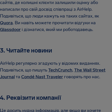
сайтів, де колишні клієнти залишили оцінку або
написали про свій досвід співпраці з AirHelp.
Подивіться, що люди кажуть на таких сайтах, як
Quora
. Ви навіть можете прочитати відгуки на
Glassdoor
і дізнатися, який ми роботодавець.
3. Читайте новини
AirHelp регулярно згадують у відомих виданнях.
Подивіться, що пишуть
TechCrunch
,
The Wall Street
Journal
та
Condé Nast Traveler
говорять про нас.
4. Реквізити компанії
Це досить нудна інформація, але якщо ви хочете