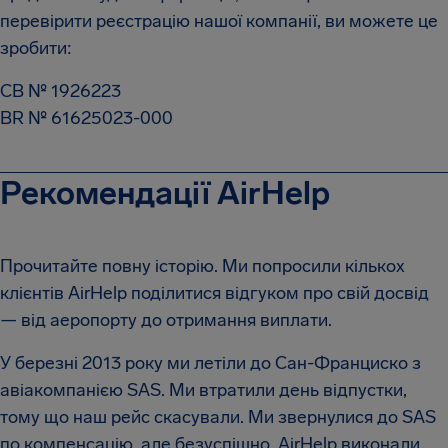
перевірити реєстрацію нашої компанії, ви можете це
зробити:
CB № 1926223
BR № 61625023-000
Рекомендації AirHelp
Прочитайте повну історію. Ми попросили кількох
клієнтів AirHelp поділитися відгуком про свій досвід
— від аеропорту до отримання виплати.
У березні 2013 року ми летіли до Сан-Франциско з
авіакомпанією SAS. Ми втратили день відпустки,
тому що наш рейс скасували. Ми звернулися до SAS
по компенсацію, але безуспішно. AirHelp виконали