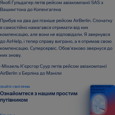
Якоб Гульдагер летів рейсом авіакомпанії SAS з
Вашингтона до Копенгагена
Прибув на два дні пізніше рейсом AirBerlin. Спочатку
я самостійно намагався отримати від них
компенсацію, але вони не відповідали. Я звернувся
до AirHelp, і тепер справу виграно, а я отримав свою
компенсацію. Суперсервіс. Обов'язково звернуся до
них знову.
-Міхаель К'єрсгор Суур летів рейсом авіакомпанії
AirBerlin з Берліна до Маніли
ЗНАЙТЕ СВОЇ ПРАВА
Ваш путівник із прав
авіапасажирів
Ознайомтеся з нашим простим
ВИПУСК 2026
путівником