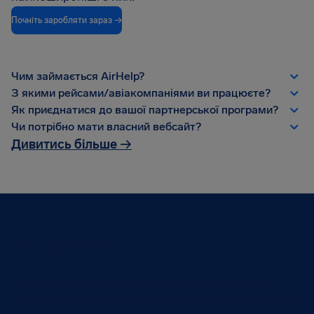
Почніть заробляти зараз →
Чим займається AirHelp?
З якими рейсами/авіакомпаніями ви працюєте?
Як приєднатися до вашої партнерської програми?
Чи потрібно мати власний вебсайт?
Дивитись більше
→
Контакти
Перегляньте наш розділ поширених запитань,
щоб дізнатися про дозволені способи просування