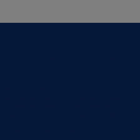
Приєднуйтеся до
туристичної Партнерської
програми AirHelp
Як туристичний партнер, ви маєте можливість
об'єднати світ свого бізнесу чи блогу з нашим.
Вітаємо вас в AirHelp — провідній світовій
компанії з отримання компенсацій за рейси.
Ми беремо на себе процес обробки заяви від