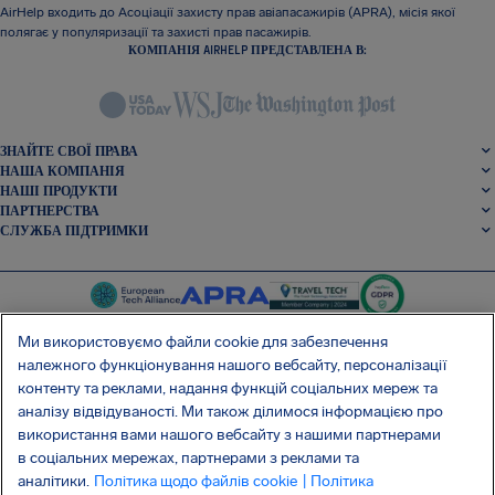
AirHelp входить до Асоціації захисту прав авіапасажирів (APRA), місія якої
полягає у популяризації та захисті прав пасажирів.
КОМПАНІЯ AIRHELP ПРЕДСТАВЛЕНА В:
ЗНАЙТЕ СВОЇ ПРАВА
НАША КОМПАНІЯ
НАШІ ПРОДУКТИ
ПАРТНЕРСТВА
СЛУЖБА ПІДТРИМКИ
Ми використовуємо файли cookie для забезпечення
належного функціонування нашого вебсайту, персоналізації
контенту та реклами, надання функцій соціальних мереж та
SocialFacebook
SocialTwitter
SocialInstagram
SocialLinkedin
аналізу відвідуваності. Ми також ділимося інформацією про
використання вами нашого вебсайту з нашими партнерами
ОТРИМАЙТЕ НАШ БЕЗКОШТОВНИЙ ДОДАТОК
в соціальних мережах, партнерами з реклами та
аналітики.
Політика щодо файлів cookie
| Політика