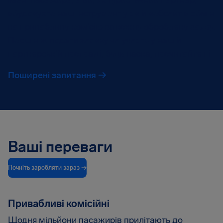
імені пасажира, а ви, як туристичний партнер,
вбудовуєте наш інструмент у свій вебсайт в обмін
на привабливу комісію за кожну оброблену заяву.
Перш ніж подати заявку на участь у нашій
партнерській програмі, будь ласка, прочитайте ці
Поширені запитання →
Ваші переваги
Почніть заробляти зараз →
Привабливі комісійні
Щодня мільйони пасажирів прилітають до