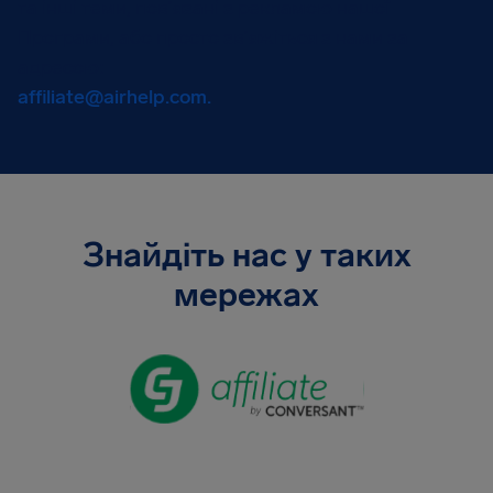
та інші теми, пов’язані з рекламою нашої
Програми, або просто зв’яжіться з нами за
адресою:
affiliate@airhelp.com
.
Знайдіть нас у таких
мережах