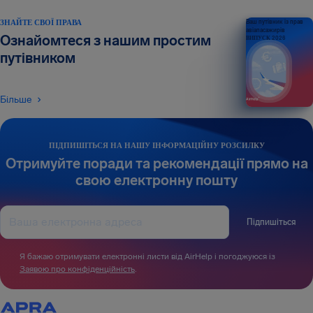
ЗНАЙТЕ СВОЇ ПРАВА
Ваш путівник із прав
авіапасажирів
Ознайомтеся з нашим простим
ВИПУСК 2026
путівником
Більше
ПІДПИШІТЬСЯ НА НАШУ ІНФОРМАЦІЙНУ РОЗСИЛКУ
Отримуйте поради та рекомендації прямо на
свою електронну пошту
Підпишіться
Я бажаю отримувати електронні листи від AirHelp і погоджуюся із
Заявою про конфіденційність
.