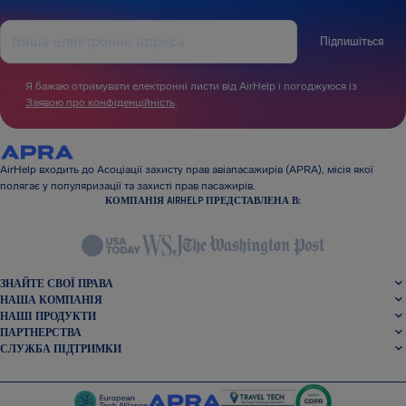
Підпишіться
Я бажаю отримувати електронні листи від AirHelp і погоджуюся із
Заявою про конфіденційність
.
AirHelp входить до Асоціації захисту прав авіапасажирів (APRA), місія якої
полягає у популяризації та захисті прав пасажирів.
КОМПАНІЯ AIRHELP ПРЕДСТАВЛЕНА В:
ЗНАЙТЕ СВОЇ ПРАВА
НАША КОМПАНІЯ
НАШІ ПРОДУКТИ
ПАРТНЕРСТВА
СЛУЖБА ПІДТРИМКИ