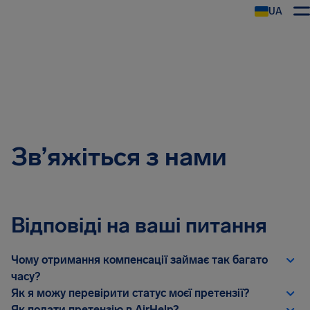
UA
AirHelp
Зв’яжіться з нами
Відповіді на ваші питання
Чому отримання компенсації займає так багато
часу?
Як я можу перевірити статус моєї претензії?
Як подати претензію в AirHelp?