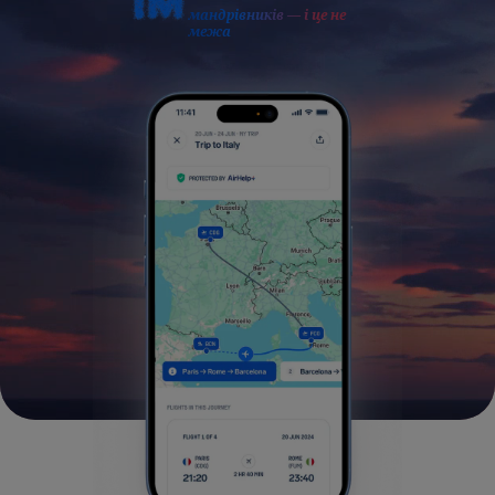
мандрівників — і це не
межа