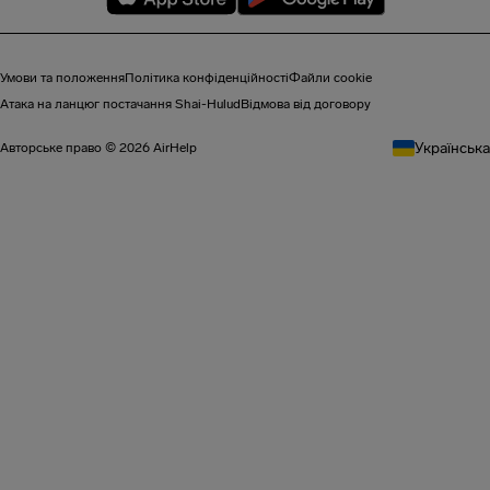
Умови та положення
Політика конфіденційності
Файли cookie
Атака на ланцюг постачання Shai-Hulud
Відмова від договору
Українська
Авторське право © 2026 AirHelp