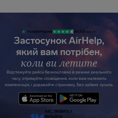
AirHelp
Trustpilot
Чудово
241,522
відгуки
Застосунок AirHelp,
який вам потрібен,
коли ви летите
Відстежуйте рейси безкоштовно в режимі реального
часу, отримуйте сповіщення, коли вам належить
компенсація, і додавайте страховку. Без зайвих зусиль.
НАС ЛЮБИТЬ 1
МІЛЬЙОН