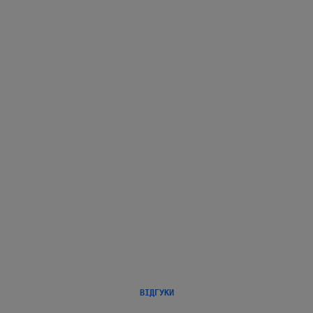
До, під час та після вашого рейсу.
На кожному кроці.
Ми піклуємося про вас.
ВІДГУКИ