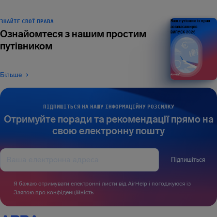
ЗНАЙТЕ СВОЇ ПРАВА
Ваш путівник із прав
авіапасажирів
Ознайомтеся з нашим простим
ВИПУСК 2026
путівником
Більше
ПІДПИШІТЬСЯ НА НАШУ ІНФОРМАЦІЙНУ РОЗСИЛКУ
Отримуйте поради та рекомендації прямо на
свою електронну пошту
Підпишіться
Я бажаю отримувати електронні листи від AirHelp і погоджуюся із
Заявою про конфіденційність
.