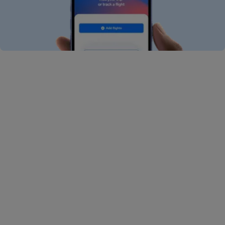
Чому я не можу знайти свій рейс у застосунку?
Чому в застосунку відображаються помилки в
інформації про мій рейс?
Як додати рейс у застосунку?
Як видалити рейс у додатку?
Які функції застосунку я можу отримати
безкоштовно?
Що таке AirHelp+?