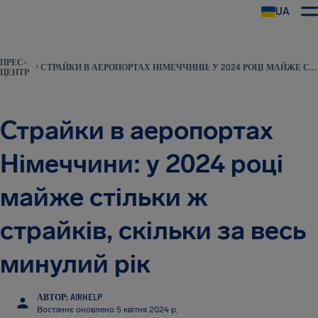
UA
AirHelp
ПРЕС-
СТРАЙКИ В АЕРОПОРТАХ НІМЕЧЧИНИ: У 2024 РОЦІ МАЙЖЕ СТІЛЬКИ Ж СТРАЙКІВ, СКІЛЬКИ ЗА ВЕСЬ МИНУЛИЙ РІК
ЦЕНТР
Страйки в аеропортах
Німеччини: у 2024 році
майже стільки ж
страйків, скільки за весь
минулий рік
АВТОР: AIRHELP
Востаннє оновлено 5 квітня 2024 р.