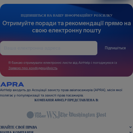
ПІДПИШІТЬСЯ НА НАШУ ІНФОРМАЦІЙНУ РОЗСИЛКУ
Отримуйте поради та рекомендації прямо на
свою електронну пошту
Підпишіться
Я бажаю отримувати електронні листи від AirHelp і погоджуюся із
Заявою про конфіденційність
.
AirHelp входить до Асоціації захисту прав авіапасажирів (APRA), місія якої
полягає у популяризації та захисті прав пасажирів.
КОМПАНІЯ AIRHELP ПРЕДСТАВЛЕНА В:
ЗНАЙТЕ СВОЇ ПРАВА
НАША КОМПАНІЯ