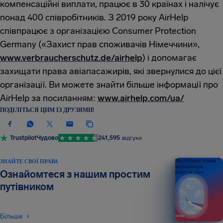
компенсаційні виплати, працює в 30 країнах і налічує
понад 400 співробітників. З 2019 року AirHelp
співпрацює з організацією Consumer Protection
Germany («Захист прав споживачів Німеччини»,
www.verbraucherschutz.de/airhelp
) і допомагає
захищати права авіапасажирів, які звернулися до цієї
організації. Ви можете знайти більше інформації про
AirHelp за посиланням:
www.airhelp.com/ua/
ПОДІЛІТЬСЯ ЦИМ ІЗ ДРУЗЯМИ!
Trustpilot
Чудово
241,595
відгуки
ЗНАЙТЕ СВОЇ ПРАВА
Ваш путівник із прав
авіапасажирів
Ознайомтеся з нашим простим
ВИПУСК 2026
путівником
Більше