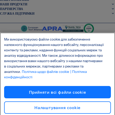
НАШІ ПРОДУКТИ
ПАРТНЕРСТВА
СЛУЖБА ПІДТРИМКИ
Ми використовуємо файли cookie для забезпечення
належного функціонування нашого вебсайту, персоналізації
контенту та реклами, надання функцій соціальних мереж та
SocialFacebook
SocialTwitter
SocialInstagram
SocialLinkedin
аналізу відвідуваності. Ми також ділимося інформацією про
використання вами нашого вебсайту з нашими партнерами
ОТРИМАЙТЕ НАШ БЕЗКОШТОВНИЙ ДОДАТОК
в соціальних мережах, партнерами з реклами та
аналітики.
Політика щодо файлів cookie
| Політика
конфіденційності
Умови та положення
Політика конфіденційності
Файли cookie
Прийняти всі файли сookie
Атака на ланцюг постачання Shai-Hulud
Відмова від договору
Українська
Авторське право © 2026 AirHelp
Налаштування cookie