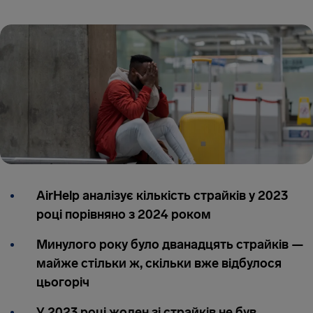
AirHelp аналізує кількість страйків у 2023
році порівняно з 2024 роком
Минулого року було дванадцять страйків —
майже стільки ж, скільки вже відбулося
цьогоріч
У 2023 році жоден зі страйків не був