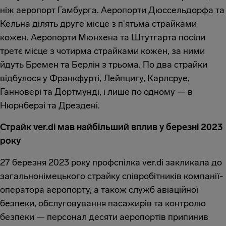
ніж аеропорт Гамбурга. Аеропорти Дюссельдорфа та
Кельна ділять друге місце з п'ятьма страйками
кожен. Аеропорти Мюнхена та Штутгарта посіли
третє місце з чотирма страйками кожен, за ними
йдуть Бремен та Берлін з трьома. По два страйки
відбулося у Франкфурті, Лейпцигу, Карлсруе,
Ганновері та Дортмунді, і лише по одному — в
Нюрнберзі та Дрездені.
Страйк ver.di мав найбільший вплив у березні 2023
року
27 березня 2023 року профспілка ver.di закликала до
загальнонімецького страйку співробітників компанії-
оператора аеропорту, а також служб авіаційної
безпеки, обслуговування пасажирів та контролю
безпеки — персонал десяти аеропортів припинив