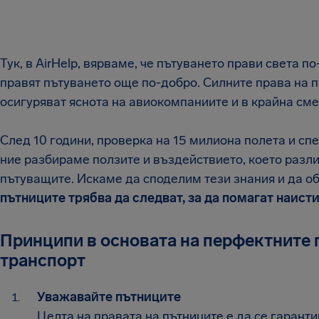
Тук, в AirHelp, вярваме, че пътуването прави света п
правят пътуването още по-добро. Силните права на п
осигуряват яснота на авиокомпаниите и в крайна сме
След 10 години, проверка на 15 милиона полета и сп
ние разбираме ползите и въздействието, което разли
пътуващите. Искаме да споделим тези знания и да о
пътниците трябва да следват, за да помагат наист
Принципи в основата на перфектните 
транспорт
Уважавайте пътниците
Целта на правата на пътниците е да се гаранти