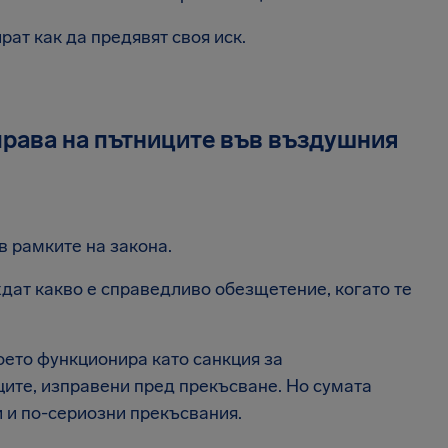
рат как да предявят своя иск.
права на пътниците във въздушния
в рамките на закона.
дат какво е справедливо обезщетение, когато те
оето функционира като санкция за
ите, изправени пред прекъсване. Но сумата
и и по-сериозни прекъсвания.