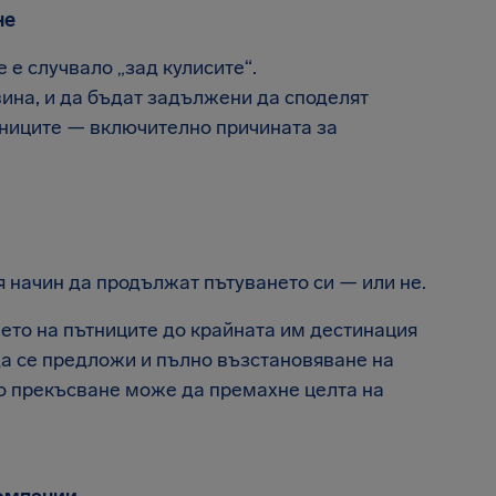
не
 е случвало „зад кулисите“.
ина, и да бъдат задължени да споделят
тниците — включително причината за
 начин да продължат пътуването си — или не.
ето на пътниците до крайната им дестинация
да се предложи и пълно възстановяване на
ко прекъсване може да премахне целта на