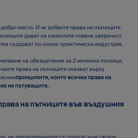
о-добро място. И че добрите права на пътниците
ътниците дават на клиентите повече увереност,
тка създават по-силна туристическа индустрия.
ечелване на обезщетение за 2 милиона пътници,
чните права на пътниците оказват върху
бясним
принципите, които всички права на
ина на пътуващите.
права на пътниците във въздушния
ра, че авиокомпаниите се отнасят към своите