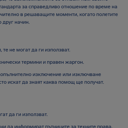
стандарта за справедливо отношение по време на
чително в решаващите моменти, когато полетите
 друг начин.
 те не могат да ги използват.
хнически термини и правен жаргон.
 допълнително изключение или изключване
сто искат да знаят каква помощ ще получат.
гат да ги използват.
и да информират пътниците за техните права,