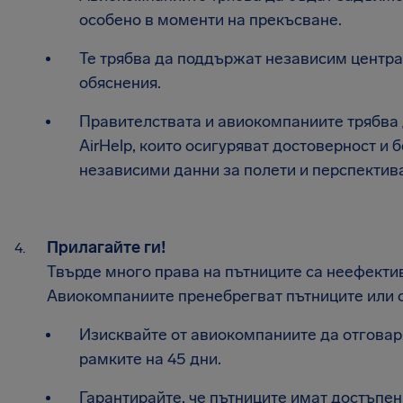
особено в моменти на прекъсване.
Те трябва да поддържат независим центр
обяснения.
Правителствата и авиокомпаниите трябва 
AirHelp, които осигуряват достоверност и 
независими данни за полети и перспектива
Прилагайте ги!
Твърде много права на пътниците са неефектив
Авиокомпаниите пренебрегват пътниците или 
Изисквайте от авиокомпаниите да отгова
рамките на 45 дни.
Гарантирайте, че пътниците имат достъпен