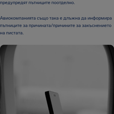
предупредят пътниците поотделно.
Авиокомпанията също така е длъжна да информира
пътниците за причината/причините за закъснението
на пистата.