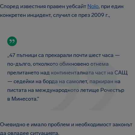
Според известния правен уебсайт
Nolo
, при един
конкретен инцидент, случил се през 2009 г.,
„47 пътници са прекарали почти шест часа —
по-дълго, отколкото обикновено отнема
прелитането над континенталната част на САЩ
— седейки на борда на самолет, паркиран на
пистата на международното летище Рочестър
в Минесота.“
Очевидно е имало проблем и необходимост законът
да овладее ситуацията.