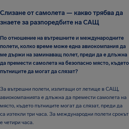
Слизане от самолета — какво трябва да
знаете за разпоредбите на САЩ
По отношение на вътрешните и международните
полети, колко време може една авиокомпания да
ме държи на заминаващ полет, преди да е длъжна
да премести самолета на безопасно място, където
пътниците да могат да слязат?
За вътрешни полети, излитащи от летище в САЩ,
авиокомпанията е длъжна да премести самолета на
място, където пътниците могат да слязат, преди да
са изтекли три часа. За международни полети срокът
е четири часа.