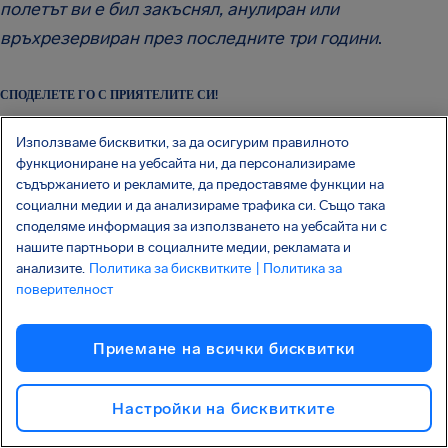
полетът ви е бил закъснял, анулиран или
връхрезервиран през последните три години
.
СПОДЕЛЕТЕ ГО С ПРИЯТЕЛИТЕ СИ!
Използваме бисквитки, за да осигурим правилното
Trustpilot
Отлично
241 519
отзиви
функциониране на уебсайта ни, да персонализираме
Свързани статии
Вижте всички
съдържанието и рекламите, да предоставяме функции на
социални медии и да анализираме трафика си. Също така
споделяме информация за използването на уебсайта ни с
нашите партньори в социалните медии, рекламата и
анализите.
Политика за бисквитките
| Политика за
поверителност
Приемане на всички бисквитки
ОБЕЗЩЕТЕНИЕ И ПРАВА НА ПЪТНИЦИТЕ
Настройки на бисквитките
ОТ
JOSH ARNFIELD
15 ЮЛИ 2026 Г.