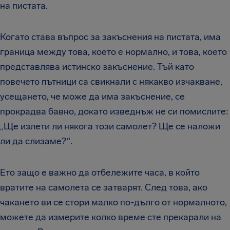
на пистата.
Когато става въпрос за закъснения на пистата, има
граница между това, което е нормално, и това, което
представлява истинско закъснение. Тъй като
повечето пътници са свикнали с някакво изчакване,
усещането, че може да има закъснение, се
прокрадва бавно, докато изведнъж не си помислите:
„Ще излети ли някога този самолет? Ще се наложи
ли да слизаме?“.
Ето защо е важно да отбележите часа, в който
вратите на самолета се затварят. След това, ако
чакането ви се стори малко по-дълго от нормалното,
можете да измерите колко време сте прекарали на