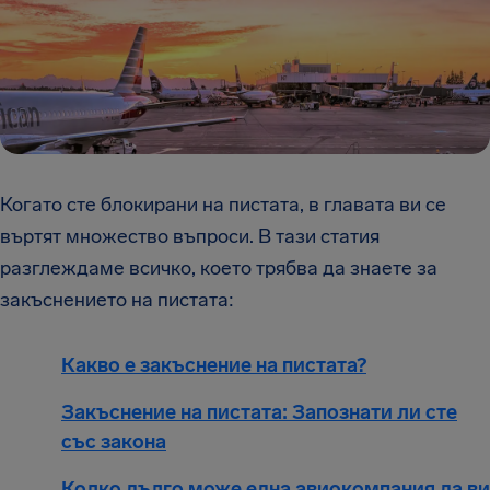
Когато сте блокирани на пистата, в главата ви се
въртят множество въпроси. В тази статия
разглеждаме всичко, което трябва да знаете за
закъснението на пистата:
Какво е закъснение на пистата?
Закъснение на пистата: Запознати ли сте
със закона
Колко дълго може една авиокомпания да ви