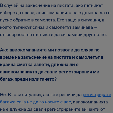
В случай на закъснение на пистата, ако пътникът
избере да слезе, авиокомпанията не е длъжна да го
пусне обратно в самолета. Ето защо в ситуация, в
която пътникът слиза и самолетът заминава –
отговорност на пътника е да си намери друг полет.
Ако авиокомпанията ми позволи да сляза по
време на закъснение на пистата и самолетът в
крайна сметка излети, длъжна ли е
авиокомпанията да свали регистрирания ми
багаж преди излитането?
Не. В тази ситуация, ако сте решили да
регистрирате
багажа си, а не да го носите с вас
, авиокомпанията
не е длъжна да свали регистрираните ви чанти от