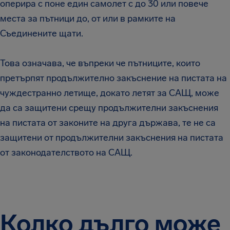
оперира с поне един самолет с до 30 или повече
места за пътници до, от или в рамките на
Съединените щати.
Това означава, че въпреки че пътниците, които
претърпят продължително закъснение на пистата на
чуждестранно летище, докато летят за САЩ, може
да са защитени срещу продължителни закъснения
на пистата от законите на друга държава, те не са
защитени от продължителни закъснения на пистата
от законодателството на САЩ.
Колко дълго може