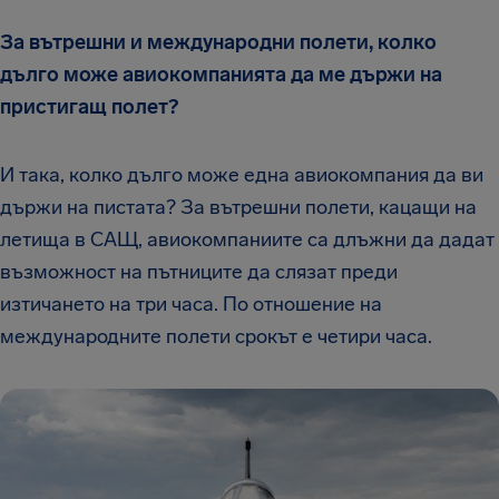
За вътрешни и международни полети, колко
дълго може авиокомпанията да ме държи на
пристигащ полет?
И така, колко дълго може една авиокомпания да ви
държи на пистата? За вътрешни полети, кацащи на
летища в САЩ, авиокомпаниите са длъжни да дадат
възможност на пътниците да слязат преди
изтичането на три часа. По отношение на
международните полети срокът е четири часа.