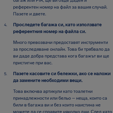
багаж или PIR, ще ви бъде даден и
референтен номер на файл за вашия случай.
Пазете и двете.
Проследете багажа си, като използвате
референтния номер на файла си.
Много превозвачи предоставят инструменти
за проследяване онлайн. Това би трябвало да
ви даде добра представа кога багажът ви ще
пристигне при вас.
Пазете касовите си бележки, ако се наложи
да замените необходими вещи.
Това включва артикули като тоалетни
принадлежности или бельо – неща, които са
били в багажа ви и без които наистина не
можете да се справите няколко дни. След като