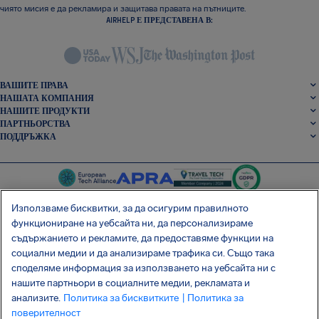
чиято мисия е да рекламира и защитава правата на пътниците.
AIRHELP Е ПРЕДСТАВЕНА В:
ВАШИТЕ ПРАВА
НАШАТА КОМПАНИЯ
НАШИТЕ ПРОДУКТИ
ПАРТНЬОРСТВА
ПОДДРЪЖКА
Използваме бисквитки, за да осигурим правилното
функциониране на уебсайта ни, да персонализираме
съдържанието и рекламите, да предоставяме функции на
SocialFacebook
SocialTwitter
SocialInstagram
SocialLinkedin
социални медии и да анализираме трафика си. Също така
споделяме информация за използването на уебсайта ни с
ВЗЕМЕТЕ БЕЗПЛАТНОТО НИ ПРИЛОЖЕНИЕ
нашите партньори в социалните медии, рекламата и
анализите.
Политика за бисквитките
| Политика за
поверителност