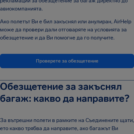
рекламации за обезщетение за багаж директно до
авиокомпанията.
Ако полетът Ви е бил закъснял или анулиран, AirHelp
може да провери дали отговаряте на условията за
обезщетение и да Ви помогне да го получите.
Проверете за обезщетение
Обезщетение за закъснял
багаж: какво да направите?
За вътрешни полети в рамките на Съединените щати,
ето какво трябва да направите, ако багажът Ви