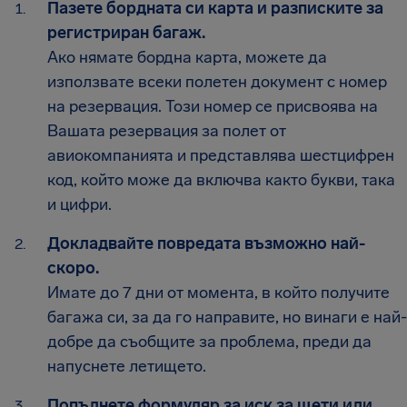
Пазете бордната си карта и разписките за
регистриран багаж.
Ако нямате бордна карта, можете да
използвате всеки полетен документ с номер
на резервация. Този номер се присвоява на
Вашата резервация за полет от
авиокомпанията и представлява шестцифрен
код, който може да включва както букви, така
и цифри.
Докладвайте повредата възможно най-
скоро.
Имате до 7 дни от момента, в който получите
багажа си, за да го направите, но винаги е най-
добре да съобщите за проблема, преди да
напуснете летището.
Попълнете формуляр за иск за щети или