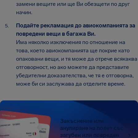
замени вещите или ще Ви обезщети по друг
начин.
Подайте рекламация до авиокомпанията за
повредени вещи в багажа Ви.
Има няколко изключения по отношение на
това, което авиокомпанията ще покрие като
опаковани вещи, и тя може да отрече всякаква
отговорност, но ако можете да представите
убедителни доказателства, че тя е отговорна,
може би си заслужава да отделите време.
Закъснение или
анулиране на полет със
загубен или повреден