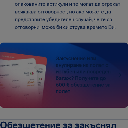
опакованите артикули и те могат да отрекат
всякаква отговорност, но ако можете да
представите убедителен случай, че те са
отговорни, може би си струва времето Ви.
Закъснение или
анулиране на полет с
изгубен или повреден
багаж? Получете до
600 € обезщетение за
полет
Обезщетение за закъснял