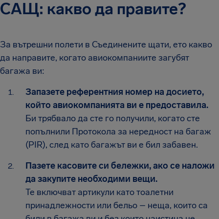
САЩ: какво да правите?
За вътрешни полети в Съединените щати, ето какво
да направите, когато авиокомпаниите загубят
багажа ви:
Запазете референтния номер на досието,
който авиокомпанията ви е предоставила.
Би трябвало да сте го получили, когато сте
попълнили Протокола за нередност на багаж
(PIR), след като багажът ви е бил забавен.
Пазете касовите си бележки, ако се наложи
да закупите необходими вещи.
Те включват артикули като тоалетни
принадлежности или бельо – неща, които са
били в багажа ви и без които наистина не