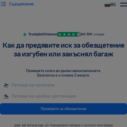
Съдържание
BG
Trustpilot
Отлично
241 591
отзиви
Как да предявите иск за обезщетение
за изгубен или закъснял багаж
Проверете колко ви дължи авиокомпанията
.
Безплатно е и отнема 2 минути.
Проверете за обезщетение
НИЕ ВИ ПОМАГАМЕ ДА УПРАЖНИТЕ ПРАВАТА СИ КАТО ПЪТНИЦИ