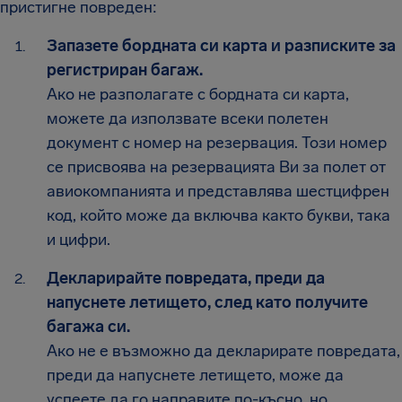
пристигне повреден:
Запазете бордната си карта и разписките за
регистриран багаж.
Ако не разполагате с бордната си карта,
можете да използвате всеки полетен
документ с номер на резервация. Този номер
се присвоява на резервацията Ви за полет от
авиокомпанията и представлява шестцифрен
код, който може да включва както букви, така
и цифри.
Декларирайте повредата, преди да
напуснете летището, след като получите
багажа си.
Ако не е възможно да декларирате повредата,
преди да напуснете летището, може да
успеете да го направите по-късно, но