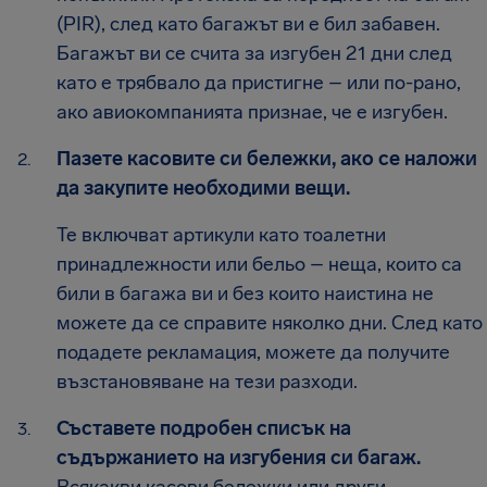
(PIR), след като багажът ви е бил забавен.
Багажът ви се счита за изгубен 21 дни след
като е трябвало да пристигне – или по-рано,
ако авиокомпанията признае, че е изгубен.
Пазете касовите си бележки, ако се наложи
да закупите необходими вещи.
Те включват артикули като тоалетни
принадлежности или бельо – неща, които са
били в багажа ви и без които наистина не
можете да се справите няколко дни. След като
подадете рекламация, можете да получите
възстановяване на тези разходи.
Съставете подробен списък на
съдържанието на изгубения си багаж.
Всякакви касови бележки или други