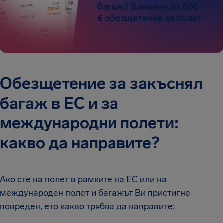
багаж? Вземете до 600
€ обезщетение за полет
Обезщетение за закъснял
багаж в ЕС и за
международни полети:
какво да направите?
Ако сте на полет в рамките на ЕС или на
международен полет и багажът Ви пристигне
повреден, ето какво трябва да направите: