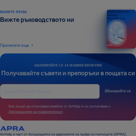
ВАШИТЕ ПРАВА
Вашите права като
пътници
Вижте ръководството ни
ИЗДАНИЕ 2026
Прочетете още
АБОНИРАЙТЕ СЕ ЗА НАШИЯ БЮЛЕТИН
Получавайте съвети и препоръки в пощата си
Абонирайте се
Бих искал да получавам имейли от AirHelp и се съгласявам с
Декларацията за поверителност
.
AirHelp е част от Асоциацията на адвокатите за права на пътниците (APRA),