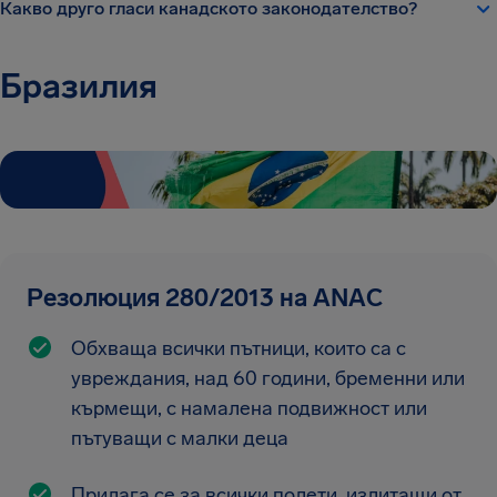
Какво друго гласи канадското законодателство?
Бразилия
Резолюция 280/2013 на ANAC
Обхваща всички пътници, които са с
увреждания, над 60 години, бременни или
кърмещи, с намалена подвижност или
пътуващи с малки деца
Прилага се за всички полети, излитащи от