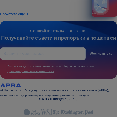
Прочетете още
АБОНИРАЙТЕ СЕ ЗА НАШИЯ БЮЛЕТИН
Получавайте съвети и препоръки в пощата си
Абонирайте се
Бих искал да получавам имейли от AirHelp и се съгласявам с
Декларацията за поверителност
.
AirHelp е част от Асоциацията на адвокатите за права на пътниците (APRA),
чиято мисия е да рекламира и защитава правата на пътниците.
AIRHELP Е ПРЕДСТАВЕНА В: