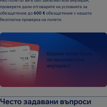
Ако полетът ви е бил закъснял или анулиран,
проверете дали отговаряте на условията за
обезщетение до
600 €
обезщетение с нашата
безплатна проверка на полети.
Вашият полет беше
ли закъснял или
анулиран?
Често задавани въпроси