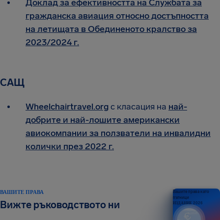
Доклад за ефективността на Службата за
гражданска авиация относно достъпността
на летищата в Обединеното кралство за
2023/2024 г.
САЩ
Wheelchairtravel.org
с класация на
най-
добрите и най-лошите американски
авиокомпании за ползватели на инвалидни
колички през 2022 г.
ВАШИТЕ ПРАВА
Вашите права като
пътници
Вижте ръководството ни
ИЗДАНИЕ 2026