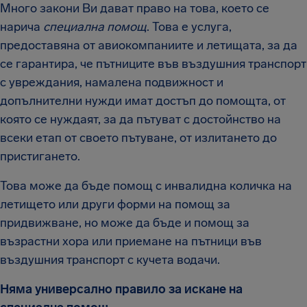
Много закони Ви дават право на това, което се
нарича
специална помощ
. Това е услуга,
предоставяна от авиокомпаниите и летищата, за да
се гарантира, че пътниците във въздушния транспорт
с увреждания, намалена подвижност и
допълнителни нужди имат достъп до помощта, от
която се нуждаят, за да пътуват с достойнство на
всеки етап от своето пътуване, от излитането до
пристигането.
Това може да бъде помощ с инвалидна количка на
летището или други форми на помощ за
придвижване, но може да бъде и помощ за
възрастни хора или приемане на пътници във
въздушния транспорт с кучета водачи.
Няма универсално правило за искане на