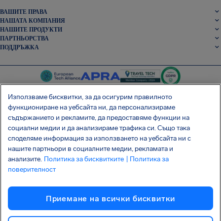
ВАШИТЕ ПРАВА
НАШАТА КОМПАНИЯ
НАШИТЕ ПРОДУКТИ
ПАРТНЬОРСТВА
ПОДДРЪЖКА
Използваме бисквитки, за да осигурим правилното
функциониране на уебсайта ни, да персонализираме
съдържанието и рекламите, да предоставяме функции на
SocialFacebook
SocialTwitter
SocialInstagram
SocialLinkedin
социални медии и да анализираме трафика си. Също така
споделяме информация за използването на уебсайта ни с
ВЗЕМЕТЕ БЕЗПЛАТНОТО НИ ПРИЛОЖЕНИЕ
нашите партньори в социалните медии, рекламата и
анализите.
Политика за бисквитките
| Политика за
поверителност
Условия
Политика за поверителност
Бисквитки
Приемане на всички бисквитки
Атака на веригата за доставки Shai-Hulud
Отказ от договор