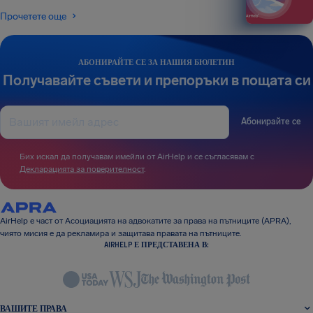
Прочетете още
АБОНИРАЙТЕ СЕ ЗА НАШИЯ БЮЛЕТИН
Получавайте съвети и препоръки в пощата си
Абонирайте се
Бих искал да получавам имейли от AirHelp и се съгласявам с
Декларацията за поверителност
.
AirHelp е част от Асоциацията на адвокатите за права на пътниците (APRA),
чиято мисия е да рекламира и защитава правата на пътниците.
AIRHELP Е ПРЕДСТАВЕНА В:
ВАШИТЕ ПРАВА