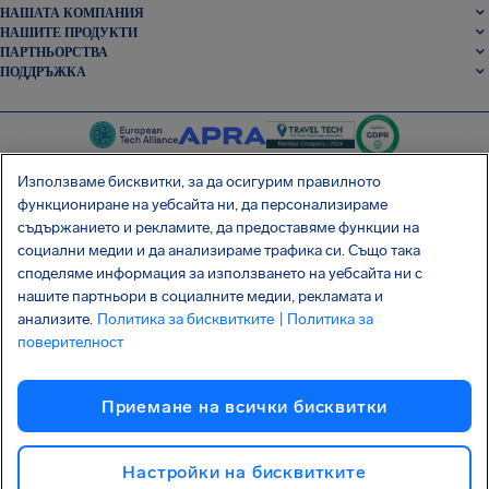
НАШАТА КОМПАНИЯ
НАШИТЕ ПРОДУКТИ
ПАРТНЬОРСТВА
ПОДДРЪЖКА
Използваме бисквитки, за да осигурим правилното
функциониране на уебсайта ни, да персонализираме
съдържанието и рекламите, да предоставяме функции на
SocialFacebook
SocialTwitter
SocialInstagram
SocialLinkedin
социални медии и да анализираме трафика си. Също така
споделяме информация за използването на уебсайта ни с
ВЗЕМЕТЕ БЕЗПЛАТНОТО НИ ПРИЛОЖЕНИЕ
нашите партньори в социалните медии, рекламата и
анализите.
Политика за бисквитките
| Политика за
поверителност
Условия
Политика за поверителност
Бисквитки
Приемане на всички бисквитки
Атака на веригата за доставки Shai-Hulud
Отказ от договор
Български
Авторско право © 2026 AirHelp
Настройки на бисквитките