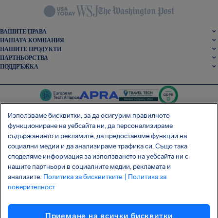
ВАШИТЕ ПРАВА
НАШАТА КОМПАНИЯ
НАШИТЕ ПРОДУКТИ
ПАРТНЬОРСТВА
ПОДДРЪЖКА
Използваме бисквитки, за да осигурим правилното
функциониране на уебсайта ни, да персонализираме
съдържанието и рекламите, да предоставяме функции на
SocialFacebook
SocialTwitter
SocialInstagram
SocialLinkedin
социални медии и да анализираме трафика си. Също така
споделяме информация за използването на уебсайта ни с
ВЗЕМЕТЕ БЕЗПЛАТНОТО НИ ПРИЛОЖЕНИЕ
нашите партньори в социалните медии, рекламата и
анализите.
Политика за бисквитките
| Политика за
поверителност
Условия
Политика за поверителност
Бисквитки
Приемане на всички бисквитки