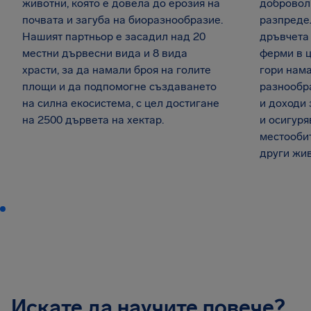
животни, която е довела до ерозия на
доброволц
почвата и загуба на биоразнообразие.
разпреде
Нашият партньор е засадил над 20
дръвчета 
местни дървесни вида и 8 вида
ферми в 
храсти, за да намали броя на голите
гори нама
площи и да подпомогне създаването
разнообр
на силна екосистема, с цел достигане
и доходи 
на 2500 дървета на хектар.
и осигуря
местообит
други жив
Искате да научите повече?