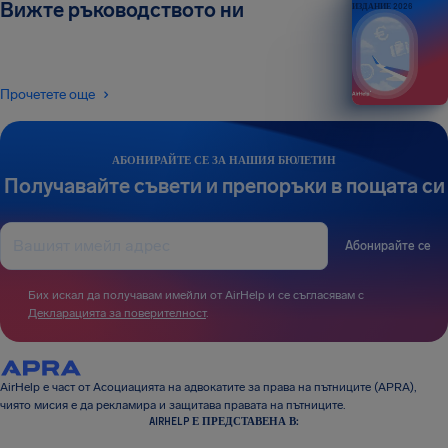
Вижте ръководството ни
ИЗДАНИЕ 2026
Прочетете още
АБОНИРАЙТЕ СЕ ЗА НАШИЯ БЮЛЕТИН
Получавайте съвети и препоръки в пощата си
Абонирайте се
Бих искал да получавам имейли от AirHelp и се съгласявам с
Декларацията за поверителност
.
AirHelp е част от Асоциацията на адвокатите за права на пътниците (APRA),
чиято мисия е да рекламира и защитава правата на пътниците.
AIRHELP Е ПРЕДСТАВЕНА В: