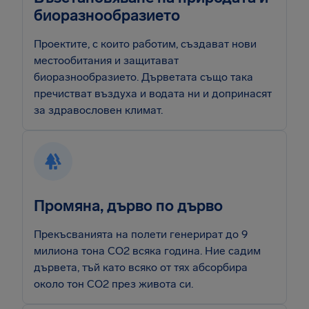
биоразнообразието
Проектите, с които работим, създават нови
местообитания и защитават
биоразнообразието. Дърветата също така
пречистват въздуха и водата ни и допринасят
за здравословен климат.
Промяна, дърво по дърво
Прекъсванията на полети генерират до 9
милиона тона CO2 всяка година. Ние садим
дървета, тъй като всяко от тях абсорбира
около тон CO2 през живота си.