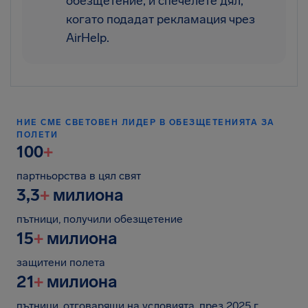
обезщетение, и спечелете дял,
когато подадат рекламация чрез
AirHelp.
НИЕ СМЕ СВЕТОВЕН ЛИДЕР В ОБЕЗЩЕТЕНИЯТА ЗА
ПОЛЕТИ
100
+
партньорства в цял свят
3,3
+
милиона
пътници, получили обезщетение
15
+
милиона
защитени полета
21
+
милиона
пътници, отговарящи на условията, през 2025 г.