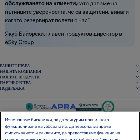
обслужването на клиенти,
като даваме на
пътниците увереността, че са защитени, винаги
когато резервират полети с нас.“
Якуб Байорски, главен продуктов директор в
eSky Group
ВАШИТЕ ПРАВА
НАШАТА КОМПАНИЯ
НАШИТЕ ПРОДУКТИ
ПАРТНЬОРСТВА
ПОДДРЪЖКА
Използваме бисквитки, за да осигурим правилното
функциониране на уебсайта ни, да персонализираме
съдържанието и рекламите, да предоставяме функции на
SocialFacebook
SocialTwitter
SocialInstagram
SocialLinkedin
социални медии и да анализираме трафика си. Също така