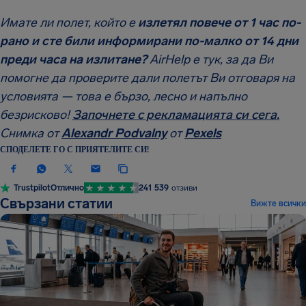
Имате ли полет, който е
излетял повече от 1 час по-
рано и сте били информирани по-малко от 14 дни
преди часа на излитане?
AirHelp е тук, за да Ви
помогне да проверите дали полетът Ви отговаря на
условията — това е бързо, лесно и напълно
безрисково!
Започнете с рекламацията си сега.
Снимка от
Alexandr Podvalny
от
Pexels
СПОДЕЛЕТЕ ГО С ПРИЯТЕЛИТЕ СИ!
Trustpilot
Отлично
241 539
отзиви
Свързани статии
Вижте всички