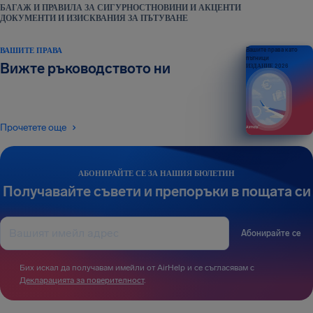
БАГАЖ И ПРАВИЛА ЗА СИГУРНОСТ
НОВИНИ И АКЦЕНТИ
ДОКУМЕНТИ И ИЗИСКВАНИЯ ЗА ПЪТУВАНЕ
ВАШИТЕ ПРАВА
Вашите права като
пътници
Вижте ръководството ни
ИЗДАНИЕ 2026
Прочетете още
АБОНИРАЙТЕ СЕ ЗА НАШИЯ БЮЛЕТИН
Получавайте съвети и препоръки в пощата си
Абонирайте се
Бих искал да получавам имейли от AirHelp и се съгласявам с
Декларацията за поверителност
.