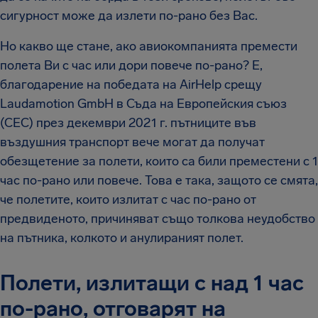
сигурност може да излети по-рано без Вас.
Но какво ще стане, ако авиокомпанията премести
полета Ви с час или дори повече по-рано? Е,
благодарение на победата на AirHelp срещу
Laudamotion GmbH в Съда на Европейския съюз
(СЕС) през декември 2021 г. пътниците във
въздушния транспорт вече могат да получат
обезщетение за полети, които са били преместени с 1
час по-рано или повече. Това е така, защото се смята,
че полетите, които излитат с час по-рано от
предвиденото, причиняват също толкова неудобство
на пътника, колкото и анулираният полет.
Полети, излитащи с над 1 час
по-рано, отговарят на