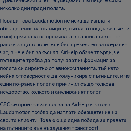
туристическият агент е уведомил пътниците само
няколко дни преди полета.
Поради това Laudamotion не иска да изплати
обезщетение на пътниците, тъй като поддържа, че ги
е информирала за промяната в разписанието по-
рано и защото полетът е бил преместен за по-ранен
час, а не е бил закъснял. AirHelp обаче твърди, че
пътниците трябва да получават информация за
полета си директно от авиокомпанията, тъй като
нейна отговорност е да комуникира с пътниците, и че
един по-ранен полет е причинил също толкова
неудобство, колкото и анулираният полет.
СЕС се произнася в полза на AirHelp и затова
Laudamotion трябва да изплати обезщетение на
своите клиенти. Това е още една победа за правата
на пътниците във въздушния транспорт!