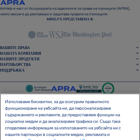
AirHelp е част от Асоциацията на адвокатите за права на пътниците (APRA),
чиято мисия е да рекламира и защитава правата на пътниците.
AIRHELP Е ПРЕДСТАВЕНА В:
ВАШИТЕ ПРАВА
НАШАТА КОМПАНИЯ
НАШИТЕ ПРОДУКТИ
ПАРТНЬОРСТВА
ПОДДРЪЖКА
Използваме бисквитки, за да осигурим правилното
функциониране на уебсайта ни, да персонализираме
съдържанието и рекламите, да предоставяме функции на
SocialFacebook
SocialTwitter
SocialInstagram
SocialLinkedin
социални медии и да анализираме трафика си. Също така
споделяме информация за използването на уебсайта ни с
ВЗЕМЕТЕ БЕЗПЛАТНОТО НИ ПРИЛОЖЕНИЕ
нашите партньори в социалните медии, рекламата и