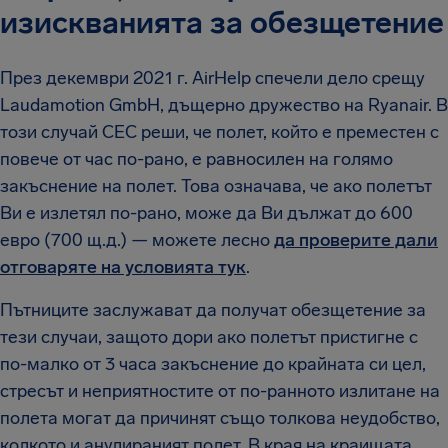
изискванията за обезщетение
През декември 2021 г. AirHelp спечели дело срещу
Laudamotion GmbH, дъщерно дружество на Ryanair. В
този случай СЕС реши, че полет, който е преместен с
повече от час по-рано, е равносилен на голямо
закъснение на полет. Това означава, че ако полетът
Ви е излетял по-рано, може да Ви дължат до 600
евро (700 щ.д.) — можете лесно
да проверите дали
отговаряте на условията тук
.
Пътниците заслужават да получат обезщетение за
тези случаи, защото дори ако полетът пристигне с
по-малко от 3 часа закъснение до крайната си цел,
стресът и неприятностите от по-ранното излитане на
полета могат да причинят също толкова неудобство,
колкото и анулираният полет. В края на краищата