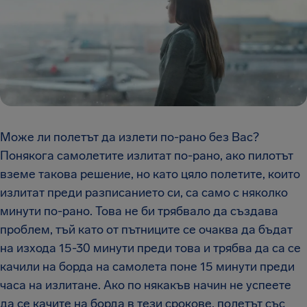
Може ли полетът да излети по-рано без Вас?
Понякога самолетите излитат по-рано, ако пилотът
вземе такова решение, но като цяло полетите, които
излитат преди разписанието си, са само с няколко
минути по-рано. Това не би трябвало да създава
проблем, тъй като от пътниците се очаква да бъдат
на изхода 15-30 минути преди това и трябва да са се
качили на борда на самолета поне 15 минути преди
часа на излитане. Ако по някакъв начин не успеете
да се качите на борда в тези срокове, полетът със