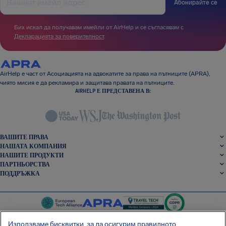
Абонирайте се
Бих искал да получавам имейли от AirHelp и се съгласявам с
Декларацията за поверителност
.
AirHelp е част от Асоциацията на адвокатите за права на пътниците (APRA),
чиято мисия е да рекламира и защитава правата на пътниците.
AIRHELP Е ПРЕДСТАВЕНА В:
ВАШИТЕ ПРАВА
НАШАТА КОМПАНИЯ
НАШИТЕ ПРОДУКТИ
ПАРТНЬОРСТВА
ПОДДРЪЖКА
Използваме бисквитки, за да осигурим правилното