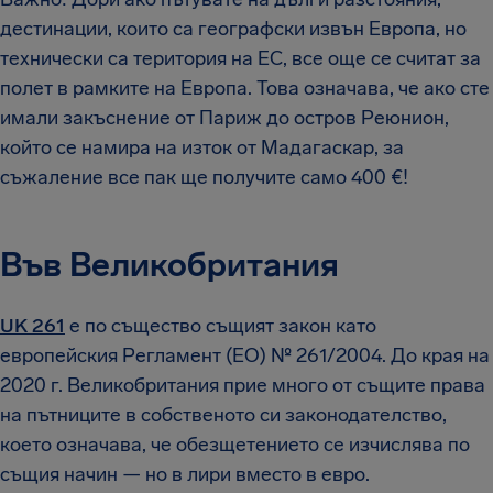
дестинации, които са географски извън Европа, но
технически са територия на ЕС, все още се считат за
полет в рамките на Европа. Това означава, че ако сте
имали закъснение от Париж до остров Реюнион,
който се намира на изток от Мадагаскар, за
съжаление все пак ще получите само 400 €!
Във Великобритания
UK 261
е по същество същият закон като
европейския Регламент (ЕО) № 261/2004. До края на
2020 г. Великобритания прие много от същите права
на пътниците в собственото си законодателство,
което означава, че обезщетението се изчислява по
същия начин — но в лири вместо в евро.