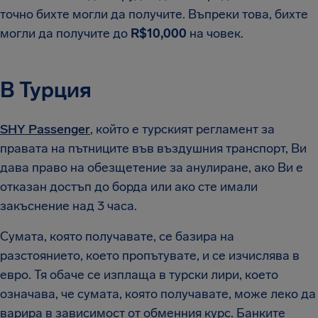
точно бихте могли да получите. Въпреки това, бихте
могли да получите до
R$10,000
на човек.
В Турция
SHY Passenger
, който е турският регламент за
правата на пътниците във въздушния транспорт, Ви
дава право на обезщетение за анулиране, ако Ви е
отказан достъп до борда или ако сте имали
закъснение над 3 часа.
Сумата, която получавате, се базира на
разстоянието, което пропътувате, и се изчислява в
евро. Тя обаче се изплаща в турски лири, което
означава, че сумата, която получавате, може леко да
варира в зависимост от обменния курс. Банките