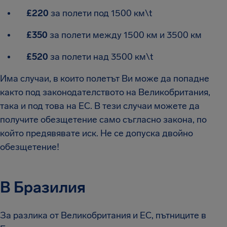
£220
за полети под 1500 км\t
£350
за полети между 1500 км и 3500 км
£520
за полети над 3500 км\t
Има случаи, в които полетът Ви може да попадне
както под законодателството на Великобритания,
така и под това на ЕС. В тези случаи можете да
получите обезщетение само съгласно закона, по
който предявявате иск. Не се допуска двойно
обезщетение!
В Бразилия
За разлика от Великобритания и ЕС, пътниците в