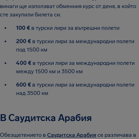
винаги ще използват обменния курс от деня, в който
сте закупили билета си.
100 €
в турски лири за вътрешни полети
200 €
в турски лири за международни полети
под 1500 км
400 €
в турски лири за международни полети
между 1500 км и 3500 км
600 €
в турски лири за международни полети
над 3500 км
В Саудитска Арабия
Обезщетението в
Саудитска Арабия
се различава в