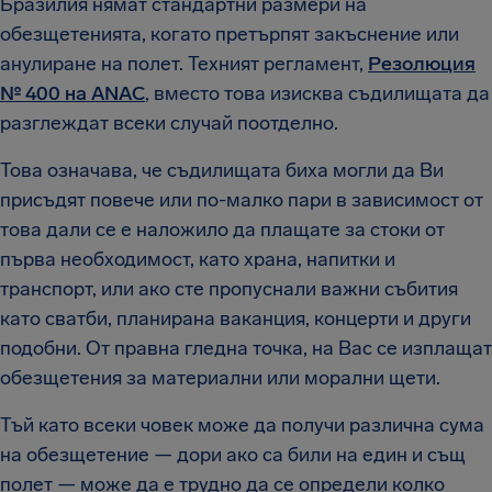
Бразилия нямат стандартни размери на
обезщетенията, когато претърпят закъснение или
анулиране на полет. Техният регламент,
Резолюция
№ 400 на ANAC
, вместо това изисква съдилищата да
разглеждат всеки случай поотделно.
Това означава, че съдилищата биха могли да Ви
присъдят повече или по-малко пари в зависимост от
това дали се е наложило да плащате за стоки от
първа необходимост, като храна, напитки и
транспорт, или ако сте пропуснали важни събития
като сватби, планирана ваканция, концерти и други
подобни. От правна гледна точка, на Вас се изплащат
обезщетения за материални или морални щети.
Тъй като всеки човек може да получи различна сума
на обезщетение — дори ако са били на един и същ
полет — може да е трудно да се определи колко