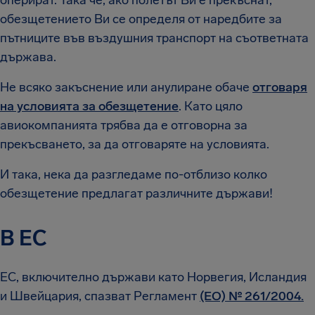
оперират. Така че, ако полетът Ви е прекъснат,
обезщетението Ви се определя от наредбите за
пътниците във въздушния транспорт на съответната
държава.
Не всяко закъснение или анулиране обаче
отговаря
на условията за обезщетение
. Като цяло
авиокомпанията трябва да е отговорна за
прекъсването, за да отговаряте на условията.
И така, нека да разгледаме по-отблизо колко
обезщетение предлагат различните държави!
В ЕС
ЕС, включително държави като Норвегия, Исландия
и Швейцария, спазват Регламент
(ЕО) № 261/2004.