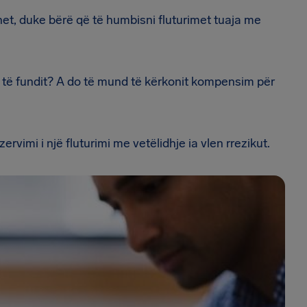
het, duke bërë që të humbisni fluturimet tuaja me
aj të fundit? A do të mund të kërkonit kompensim për
rvimi i një fluturimi me vetëlidhje ia vlen rrezikut.