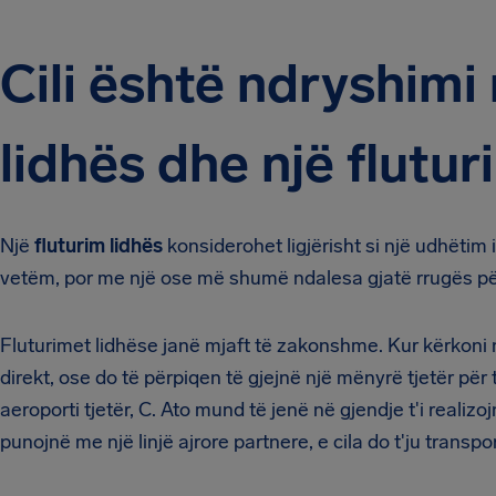
Cili është ndryshimi 
lidhës dhe një flutur
Një
fluturim lidhës
konsiderohet ligjërisht si një udhëtim 
vetëm, por me një ose më shumë ndalesa gjatë rrugës për 
Fluturimet lidhëse janë mjaft të zakonshme. Kur kërkoni një
direkt, ose do të përpiqen të gjejnë një mënyrë tjetër për
aeroporti tjetër, C. Ato mund të jenë në gjendje t'i reali
punojnë me një linjë ajrore partnere, e cila do t'ju trans