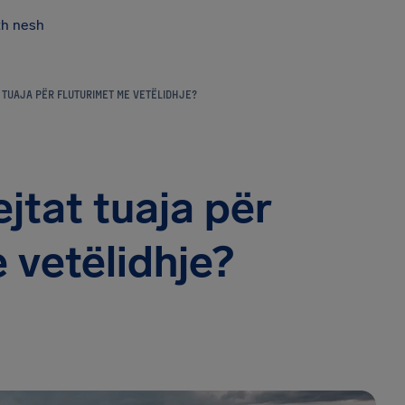
th nesh
T TUAJA PËR FLUTURIMET ME VETËLIDHJE?
ejtat tuaja për
 vetëlidhje?