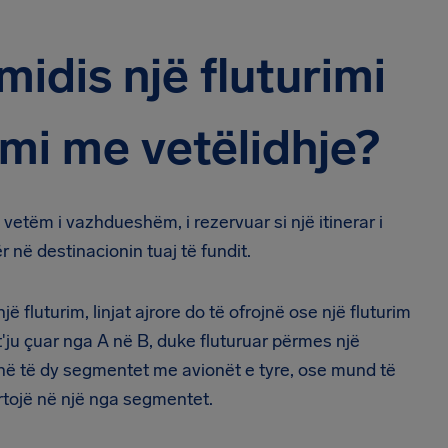
midis një fluturimi
imi me vetëlidhje?
i vetëm i vazhdueshëm, i rezervuar si një itinerar i
në destinacionin tuaj të fundit.
 fluturim, linjat ajrore do të ofrojnë ose një fluturim
 t'ju çuar nga A në B, duke fluturuar përmes një
zojnë të dy segmentet me avionët e tyre, ose mund të
portojë në një nga segmentet.