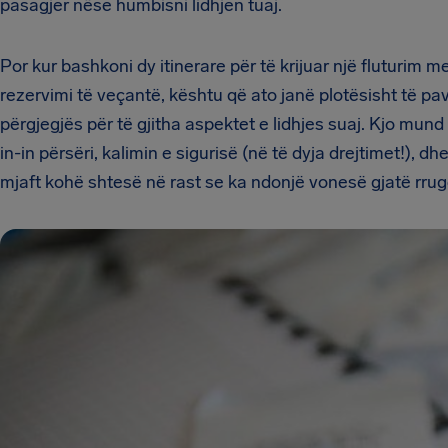
pasagjer nëse humbisni lidhjen tuaj.
Por kur bashkoni dy itinerare për të krijuar një fluturim 
rezervimi të veçantë, kështu që ato janë plotësisht të pav
përgjegjës për të gjitha aspektet e lidhjes suaj. Kjo mu
in-in përsëri, kalimin e sigurisë (në të dyja drejtimet!), dhe
mjaft kohë shtesë në rast se ka ndonjë vonesë gjatë rrug