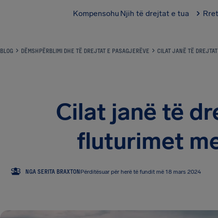
Kompensohu
Njih të drejtat e tua
Rre
BLOG
DËMSHPËRBLIMI DHE TË DREJTAT E PASAGJERËVE
CILAT JANË TË DREJTA
Cilat janë të dr
fluturimet me
SB
NGA SERITA BRAXTON
Përditësuar për herë të fundit më 18 mars 2024