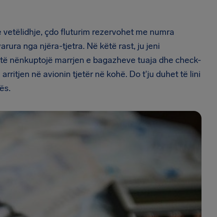
me vetëlidhje, çdo fluturim rezervohet me numra
arura nga njëra-tjetra. Në këtë rast,
ju
jeni
nd të nënkuptojë marrjen e bagazheve tuaja dhe check-
 arritjen në avionin tjetër në kohë. Do t'ju duhet të lini
ës.