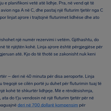
ju e planifikoni vetë atë lidhje. Pra, në vend që të
 avion nga A në C, dhe pastaj një fluturim tjetër nga C
 por linjat ajrore i trajtojnë fluturimet lidhëse dhe ato
u lëshohet një numër rezervimi i vetëm. Gjithashtu, do
 në të njëjtën kohë. Linja ajrore është përgjegjëse për
ugjeruan atë. Kjo do të thotë se zakonisht nuk keni
tër – deri në 40 minuta për disa aeroporte. Linja
u tregojë se cilën portë ju duhet për fluturimin tuaj të
ë kohë të shkurtër lidhjeje. Më e rëndësishmja,
 ata do t'ju vendosin në një fluturim tjetër për në
 paguajnë
deri në 700 dollarë kompensim
për