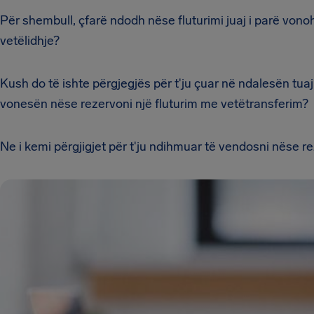
Për shembull, çfarë ndodh nëse fluturimi juaj i parë vono
vetëlidhje?
Kush do të ishte përgjegjës për t'ju çuar në ndalesën tu
vonesën nëse rezervoni një fluturim me vetëtransferim?
Ne i kemi përgjigjet për t'ju ndihmuar të vendosni nëse reze