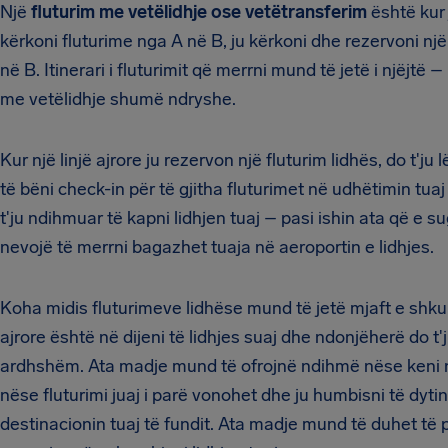
Një
fluturim me vetëlidhje ose vetëtransferim
është kur 
kërkoni fluturime nga A në B, ju kërkoni dhe rezervoni një
në B. Itinerari i fluturimit që merrni mund të jetë i njëjtë –
me vetëlidhje shumë ndryshe.
Kur një linjë ajrore ju rezervon një fluturim lidhës, do t'j
të bëni check-in për të gjitha fluturimet në udhëtimin tuaj
t'ju ndihmuar të kapni lidhjen tuaj – pasi ishin ata që e s
nevojë të merrni bagazhet tuaja në aeroportin e lidhjes.
Koha midis fluturimeve lidhëse mund të jetë mjaft e shkur
ajrore është në dijeni të lidhjes suaj dhe ndonjëherë do t'j
ardhshëm. Ata madje mund të ofrojnë ndihmë nëse keni nj
nëse fluturimi juaj i parë vonohet dhe ju humbisni të dytin,
destinacionin tuaj të fundit. Ata madje mund të duhet të