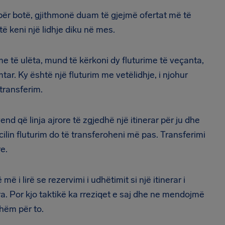
ëpër botë, gjithmonë duam të gjejmë ofertat më të
të keni një lidhje diku në mes.
e të ulëta, mund të kërkoni dy fluturime të veçanta,
mtar. Ky është një fluturim me vetëlidhje, i njohur
ëtransferim.
nd që linja ajrore të zgjedhë një itinerar për ju dhe
 cilin fluturim do të transferoheni më pas. Transferimi
e.
 i lirë se rezervimi i udhëtimit si një itinerar i
ra. Por kjo taktikë ka rreziqet e saj dhe ne mendojmë
hëm për to.