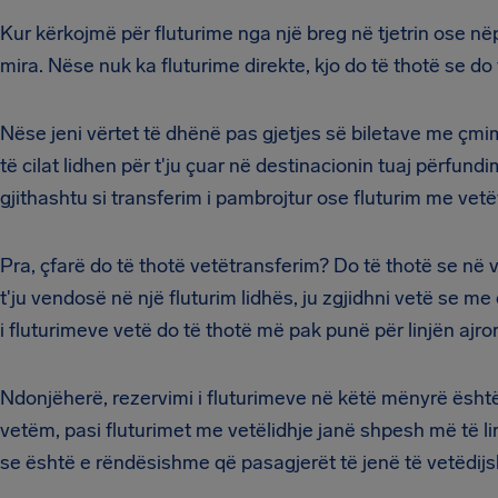
Kur kërkojmë për fluturime nga një breg në tjetrin ose n
mira. Nëse nuk ka fluturime direkte, kjo do të thotë se do 
Nëse jeni vërtet të dhënë pas gjetjes së biletave me çmim
të cilat lidhen për t'ju çuar në destinacionin tuaj përfundi
gjithashtu si transferim i pambrojtur ose fluturim me vet
Pra, çfarë do të thotë vetëtransferim? Do të thotë se në ve
t'ju vendosë në një fluturim lidhës, ju zgjidhni vetë se me
i fluturimeve vetë do të thotë më pak punë për linjën ajror
Ndonjëherë, rezervimi i fluturimeve në këtë mënyrë është më
vetëm, pasi fluturimet me vetëlidhje janë shpesh më të li
se është e rëndësishme që pasagjerët të jenë të vetëdijs