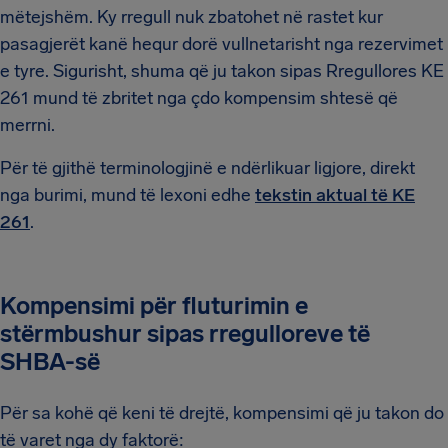
mëtejshëm. Ky rregull nuk zbatohet në rastet kur
pasagjerët kanë hequr dorë vullnetarisht nga rezervimet
e tyre. Sigurisht, shuma që ju takon sipas Rregullores KE
261 mund të zbritet nga çdo kompensim shtesë që
merrni.
Për të gjithë terminologjinë e ndërlikuar ligjore, direkt
nga burimi, mund të lexoni edhe
tekstin aktual të KE
261
.
Kompensimi për fluturimin e
stërmbushur sipas rregulloreve të
SHBA-së
Për sa kohë që keni të drejtë, kompensimi që ju takon do
të varet nga dy faktorë: