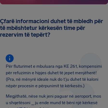
Çfarë informacioni duhet të mbledh për
të mbështetur kërkesën time për
rezervim të tepërt?
Për fluturimet e mbuluara nga KE 261, kompensimi
për refuzimin e hipjes duhet të jepet menjëherë!
(Pra, në mënyrë ideale nuk do t'ju duhet të kaloni
nëpër procesin e përpunimit të kërkesës.)
Megjithatë, nëse nuk jeni paguar në aeroport, mos
u shqetësoni ⎯ ju ende mund të bëni një kërkesë