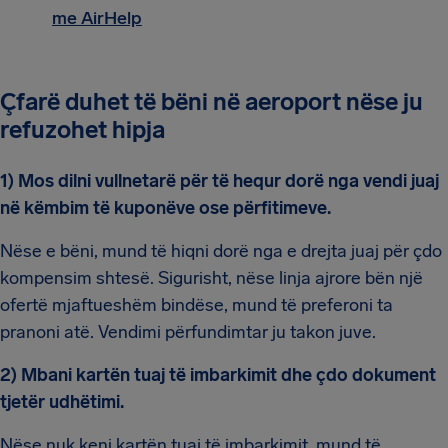
me AirHelp
Çfarë duhet të bëni në aeroport nëse ju
refuzohet hipja
1) Mos dilni vullnetarë për të hequr dorë nga vendi juaj
në këmbim të kuponëve ose përfitimeve.
Nëse e bëni, mund të hiqni dorë nga e drejta juaj për çdo
kompensim shtesë. Sigurisht, nëse linja ajrore bën një
ofertë mjaftueshëm bindëse, mund të preferoni ta
pranoni atë. Vendimi përfundimtar ju takon juve.
2) Mbani kartën tuaj të imbarkimit dhe çdo dokument
tjetër udhëtimi.
Nëse nuk keni kartën tuaj të imbarkimit, mund të