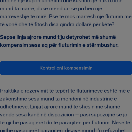
ofrojnë një kupon udhëtimi dhe kushdo që nuk nxiton
mund ta marrë, duke menduar se po bën një
marrëveshje të mirë. Pse të mos marrësh një fluturim më
të vonë dhe të fitosh disa qindra dollarë për këtë?
Sepse linja ajrore mund t'ju detyrohet më shumë
kompensim sesa aq për fluturimin e stërmbushur.
Kontrolloni kompensimin
Praktika e rezervimit të tepërt të fluturimeve është më e
zakonshme sesa mund ta mendoni në industrinë e
udhëtimeve. Linjat ajrore mund të shesin më shumë
vende sesa kanë në dispozicion – pasi supozojnë se jo
të gjithë pasagjerët do të paraqiten për fluturim. Nëse të
gjithë pasagjerët paraqiten, disave mund t'u refuzohet