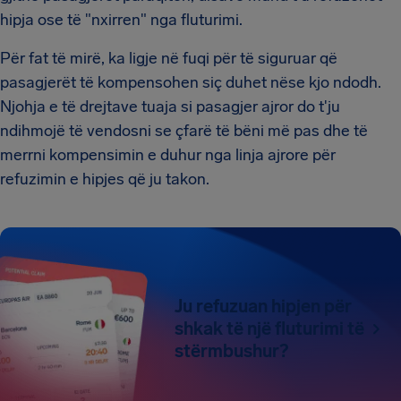
hipja ose të "nxirren" nga fluturimi.
Për fat të mirë, ka ligje në fuqi për të siguruar që
pasagjerët të kompensohen siç duhet nëse kjo ndodh.
Njohja e të drejtave tuaja si pasagjer ajror do t'ju
ndihmojë të vendosni se çfarë të bëni më pas dhe të
merrni kompensimin e duhur nga linja ajrore për
refuzimin e hipjes që ju takon.
Ju refuzuan hipjen për
shkak të një fluturimi të
stërmbushur?