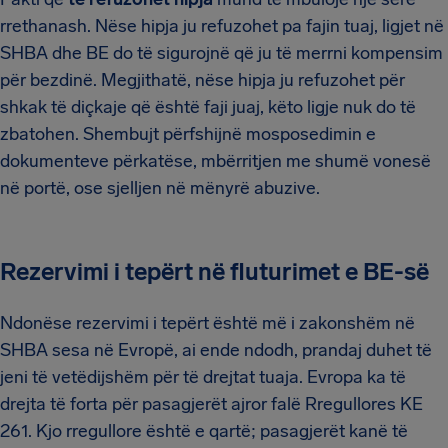
rrethanash. Nëse hipja ju refuzohet pa fajin tuaj, ligjet në
SHBA dhe BE do të sigurojnë që ju të merrni kompensim
për bezdinë. Megjithatë, nëse hipja ju refuzohet për
shkak të diçkaje që është faji juaj, këto ligje nuk do të
zbatohen. Shembujt përfshijnë mosposedimin e
dokumenteve përkatëse, mbërritjen me shumë vonesë
në portë, ose sjelljen në mënyrë abuzive.
Rezervimi i tepërt në fluturimet e BE-së
Ndonëse rezervimi i tepërt është më i zakonshëm në
SHBA sesa në Evropë, ai ende ndodh, prandaj duhet të
jeni të vetëdijshëm për të drejtat tuaja. Evropa ka të
drejta të forta për pasagjerët ajror falë Rregullores KE
261. Kjo rregullore është e qartë; pasagjerët kanë të