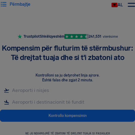
Përmbajtje
AL
Trustpilot
Shkëlqyeshëm
241,531
vlerësime
Kompensim për fluturim të stërmbushur:
Të drejtat tuaja dhe si t'i zbatoni ato
Kontrolloni sa ju detyrohet linja ajrore
.
Është falas dhe zgjat 2 minuta.
Kontrollo kompensimin
NE JU NDIHMOJMË TË ZBATONI TË DREJTAT TUAJA SI PASAGJER