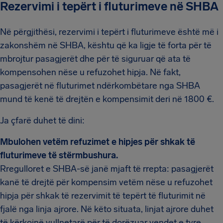
Rezervimi i tepërt i fluturimeve në SHBA
Në përgjithësi, rezervimi i tepërt i fluturimeve është më i
zakonshëm në SHBA, kështu që ka ligje të forta për të
mbrojtur pasagjerët dhe për të siguruar që ata të
kompensohen nëse u refuzohet hipja. Në fakt,
pasagjerët në fluturimet ndërkombëtare nga SHBA
mund të kenë të drejtën e kompensimit deri në 1800 €.
Ja çfarë duhet të dini:
Mbulohen vetëm refuzimet e hipjes për shkak të
fluturimeve të stërmbushura.
Rregulloret e SHBA-së janë mjaft të rrepta: pasagjerët
kanë të drejtë për kompensim vetëm nëse u refuzohet
hipja për shkak të rezervimit të tepërt të fluturimit në
fjalë nga linja ajrore. Në këto situata, linjat ajrore duhet
të kërkojnë vullnetarë për të dorëzuar vendet e tyre