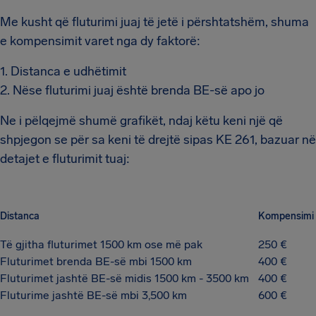
Me kusht që fluturimi juaj të jetë i përshtatshëm, shuma
e kompensimit varet nga dy faktorë:
1. Distanca e udhëtimit
2. Nëse fluturimi juaj është brenda BE-së apo jo
Ne i pëlqejmë shumë grafikët, ndaj këtu keni një që
shpjegon se për sa keni të drejtë sipas KE 261, bazuar në
detajet e fluturimit tuaj:
Distanca
Kompensimi
Të gjitha fluturimet 1500 km ose më pak
250 €
Fluturimet brenda BE-së mbi 1500 km
400 €
Fluturimet jashtë BE-së midis 1500 km - 3500 km
400 €
Fluturime jashtë BE-së mbi 3,500 km
600 €