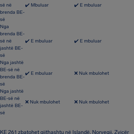
së në
✔️ Mbuluar
✔️ E mbuluar
brenda BE-
së
Nga
brenda BE-
së në
✔️ E mbuluar
✔️ E mbuluar
jashtë BE-
së
Nga jashtë
BE-së në
✔️ E mbuluar
❌ Nuk mbulohet
brenda BE-
së
Nga jashtë
BE-së në
❌ Nuk mbulohet
❌ Nuk mbulohet
jashtë BE-
së
KE 261 zbatohet gjithashtu në Islandë, Norvegji, Zvicër