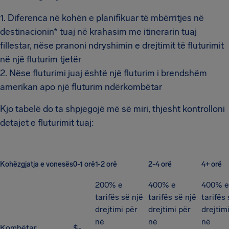
1. Diferenca në kohën e planifikuar të mbërritjes në
destinacionin* tuaj në krahasim me itinerarin tuaj
fillestar, nëse pranoni ndryshimin e drejtimit të fluturimit
në një fluturim tjetër
2. Nëse fluturimi juaj është një fluturim i brendshëm
amerikan apo një fluturim ndërkombëtar
Kjo tabelë do ta shpjegojë më së miri, thjesht kontrolloni
detajet e fluturimit tuaj:
Kohëzgjatja e vonesës
0-1 orë
1-2 orë
2-4 orë
4+ orë
200% e
400% e
400% e
tarifës së një
tarifës së një
tarifës 
drejtimi për
drejtimi për
drejtim
në
në
në
Kombëtar
$-