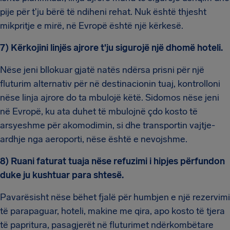
pije për t'ju bërë të ndiheni rehat. Nuk është thjesht
mikpritje e mirë, në Evropë është një kërkesë.
7) Kërkojini linjës ajrore t'ju sigurojë një dhomë hoteli.
Nëse jeni bllokuar gjatë natës ndërsa prisni për një
fluturim alternativ për në destinacionin tuaj, kontrolloni
nëse linja ajrore do ta mbulojë këtë. Sidomos nëse jeni
në Evropë, ku ata duhet të mbulojnë çdo kosto të
arsyeshme për akomodimin, si dhe transportin vajtje-
ardhje nga aeroporti, nëse është e nevojshme.
8) Ruani faturat tuaja nëse refuzimi i hipjes përfundon
duke ju kushtuar para shtesë.
Pavarësisht nëse bëhet fjalë për humbjen e një rezervimi
të parapaguar, hoteli, makine me qira, apo kosto të tjera
të papritura, pasagjerët në fluturimet ndërkombëtare