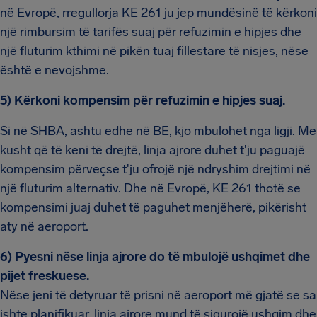
në Evropë, rregullorja KE 261 ju jep mundësinë të kërkoni
një rimbursim të tarifës suaj për refuzimin e hipjes dhe
një fluturim kthimi në pikën tuaj fillestare të nisjes, nëse
është e nevojshme.
5) Kërkoni kompensim për refuzimin e hipjes suaj.
Si në SHBA, ashtu edhe në BE, kjo mbulohet nga ligji. Me
kusht që të keni të drejtë, linja ajrore duhet t'ju paguajë
kompensim përveçse t'ju ofrojë një ndryshim drejtimi në
një fluturim alternativ. Dhe në Evropë, KE 261 thotë se
kompensimi juaj duhet të paguhet menjëherë, pikërisht
aty në aeroport.
6) Pyesni nëse linja ajrore do të mbulojë ushqimet dhe
pijet freskuese.
Nëse jeni të detyruar të prisni në aeroport më gjatë se sa
ishte planifikuar, linja ajrore mund të sigurojë ushqim dhe