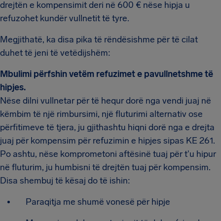
drejtën e kompensimit deri në 600 € nëse hipja u
refuzohet kundër vullnetit të tyre.
Megjithatë, ka disa pika të rëndësishme për të cilat
duhet të jeni të vetëdijshëm:
Mbulimi përfshin vetëm refuzimet e pavullnetshme të
hipjes.
Nëse dilni vullnetar për të hequr dorë nga vendi juaj në
këmbim të një rimbursimi, një fluturimi alternativ ose
përfitimeve të tjera, ju gjithashtu hiqni dorë nga e drejta
juaj për kompensim për refuzimin e hipjes sipas KE 261.
Po ashtu, nëse komprometoni aftësinë tuaj për t'u hipur
në fluturim, ju humbisni të drejtën tuaj për kompensim.
Disa shembuj të kësaj do të ishin:
Paraqitja me shumë vonesë për hipje