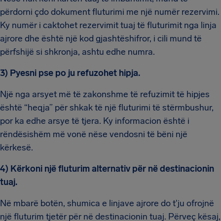
përdorni çdo dokument fluturimi me një numër rezervimi.
Ky numër i caktohet rezervimit tuaj të fluturimit nga linja
ajrore dhe është një kod gjashtëshifror, i cili mund të
përfshijë si shkronja, ashtu edhe numra.
3) Pyesni pse po ju refuzohet hipja.
Një nga arsyet më të zakonshme të refuzimit të hipjes
është “heqja” për shkak të një fluturimi të stërmbushur,
por ka edhe arsye të tjera. Ky informacion është i
rëndësishëm më vonë nëse vendosni të bëni një
kërkesë.
4) Kërkoni një fluturim alternativ për në destinacionin
tuaj.
Në mbarë botën, shumica e linjave ajrore do t'ju ofrojnë
një fluturim tjetër për në destinacionin tuaj. Përveç kësaj,