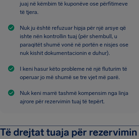
juaj në këmbim të kuponëve ose përfitimeve
të tjera.
Nuk ju është refuzuar hipja për një arsye që
ishte nën kontrollin tuaj (për shembull, u
paraqitët shumë vonë në portën e nisjes ose
nuk kishit dokumentacionin e duhur).
I keni hasur këto probleme në një fluturim të
operuar jo më shumë se tre vjet më parë.
Nuk keni marrë tashmë kompensim nga linja
ajrore për rezervimin tuaj të tepërt.
Të drejtat tuaja për rezervimin