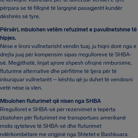
përpara se të fillojnë të largojnë pasagjerët kundër
dëshirës së tyre.
Përsëri, mbulohen vetëm refuzimet e pavullnetshme të
hipjes.
Nëse e lironi vullnetarisht vendin tuaj, ju hiqni dorë nga e
drejta juaj për kompensim sipas rregulloreve të SHBA-
së. Megjithatë, linjat ajrore shpesh ofrojnë rimbursime,
fluturime alternative dhe përfitime të tjera për të
inkurajuar vullnetarët – kështu që ju duhet të vendosni
vetë nëse ia vlen.
Mbulohen fluturimet që nisen nga SHBA
Rregulloret e SHBA-së për rezervimet e tepërta
zbatohen për fluturimet me transportues amerikanë
midis qyteteve të SHBA-së dhe fluturimet
ndërkombëtare me origjinë nga Shtetet e Bashkuara.