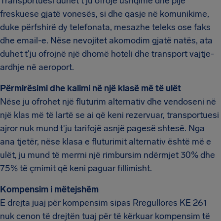
Transportuesi duhet t'ju ofrojë ushqime dhe pije
freskuese gjatë vonesës, si dhe qasje në komunikime,
duke përfshirë dy telefonata, mesazhe teleks ose faks
dhe email-e. Nëse nevojitet akomodim gjatë natës, ata
duhet t'ju ofrojnë një dhomë hoteli dhe transport vajtje-
ardhje në aeroport.
Përmirësimi dhe kalimi në një klasë më të ulët
Nëse ju ofrohet një fluturim alternativ dhe vendoseni në
një klas më të lartë se ai që keni rezervuar, transportuesi
ajror nuk mund t'ju tarifojë asnjë pagesë shtesë. Nga
ana tjetër, nëse klasa e fluturimit alternativ është më e
ulët, ju mund të merrni një rimbursim ndërmjet 30% dhe
75% të çmimit që keni paguar fillimisht.
Kompensim i mëtejshëm
E drejta juaj për kompensim sipas Rregullores KE 261
nuk cenon të drejtën tuaj për të kërkuar kompensim të