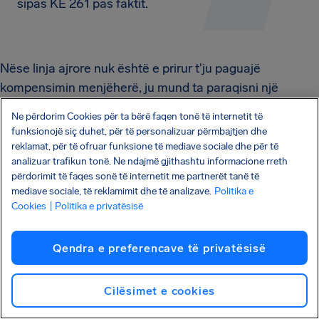
sipas KE 261 pas faktit.
Nëse linja ajrore nuk është e prirur t'ju paguajë
kompensimin menjëherë, ju mund ta paraqisni një
kërkesë më vonë. Por edhe kur ligji është në anën tuaj,
Ne përdorim Cookies për ta bërë faqen tonë të internetit të
linja ajrore mund të mos jetë entuziaste – ose
funksionojë siç duhet, për të personalizuar përmbajtjen dhe
veçanërisht e shpejtë – për t'ju paguar.
reklamat, për të ofruar funksione të mediave sociale dhe për të
analizuar trafikun tonë. Ne ndajmë gjithashtu informacione rreth
Për t'i dhënë kërkesës suaj mundësinë më të mirë për
përdorimit të faqes sonë të internetit me partnerët tanë të
mediave sociale, të reklamimit dhe të analizave.
Politika e
sukses, ja dokumentet dhe detajet që duhet të mblidhni:
Cookies
| Politika e privatësisë
Ruani
dokumentet origjinale që lidhen me
fluturimin e ndërprerë
dhe
dokumentet e reja të
Qendra e preferencave të privatësisë
lëshuara për çdo fluturim alternativ
– siç janë
biletat elektronike dhe kartat e imbarkimit.
Cilësimet e cookies
Kërkojini personelit tokësor
informacion se çfarë