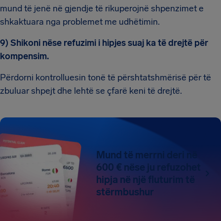
mund të jenë në gjendje të rikuperojnë shpenzimet e
shkaktuara nga problemet me udhëtimin.
9) Shikoni nëse refuzimi i hipjes suaj ka të drejtë për
kompensim.
Përdorni kontrolluesin tonë të përshtatshmërisë për të
zbuluar shpejt dhe lehtë se çfarë keni të drejtë.
Mund të merrni deri në
600 € nëse ju refuzohet
hipja në një fluturim të
stërmbushur