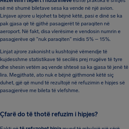
Rezervimi i tepërt i fluturimeve
është praktika e shitjes
së më shumë biletave sesa ka vende në një avion.
Linjave ajrore u lejohet ta bëjnë këtë, pasi e dinë se ka
pak gjasa që të gjithë pasagjerët të paraqiten në
aeroport. Në fakt, disa vlerësime e vendosin numrin e
pasagjerëve që "nuk paraqiten" midis 5% – 15%.
Linjat ajrore zakonisht u kushtojnë vëmendje të
kujdesshme statistikave të secilës prej rrugëve të tyre
dhe shesin vetëm aq vende shtesë sa ka gjasa të jenë të
lira. Megjithatë, ato nuk e bëjnë gjithmonë këtë siç
duhet, gjë që mund të rezultojë në refuzimin e hipjes së
pasagjerëve me bileta të vlefshme.
Çfarë do të thotë refuzim i hipjes?
Fakti që
të refuzohet hipja
mund të mbulojë një sërë