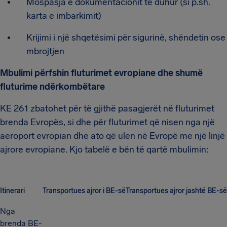
Mospasja e dokumentacionit të duhur (si p.sh.
karta e imbarkimit)
Krijimi i një shqetësimi për sigurinë, shëndetin ose
mbrojtjen
Mbulimi përfshin fluturimet evropiane dhe shumë
fluturime ndërkombëtare
KE 261 zbatohet për të gjithë pasagjerët në fluturimet
brenda Evropës, si dhe për fluturimet që nisen nga një
aeroport evropian dhe ato që ulen në Evropë me një linjë
ajrore evropiane. Kjo tabelë e bën të qartë mbulimin:
Itinerari
Transportues ajror i BE-së
Transportues ajror jashtë BE-së
Nga
brenda BE-