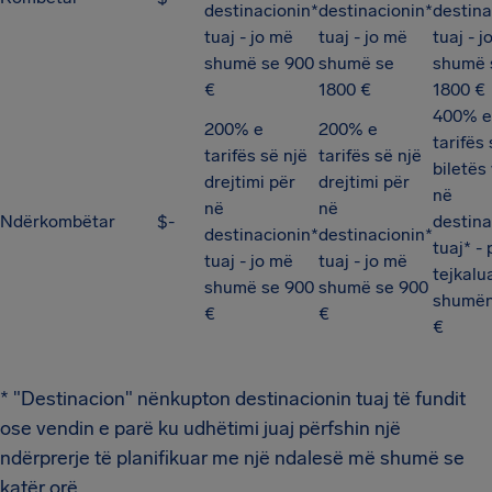
destinacionin*
destinacionin*
destina
tuaj - jo më
tuaj - jo më
tuaj - j
shumë se 900
shumë se
shumë 
€
1800 €
1800 €
400% e
200% e
200% e
tarifës
tarifës së një
tarifës së një
biletës 
drejtimi për
drejtimi për
në
në
në
Ndërkombëtar
$-
destina
destinacionin*
destinacionin*
tuaj* - 
tuaj - jo më
tuaj - jo më
tejkalu
shumë se 900
shumë se 900
shumën
€
€
€
* "Destinacion" nënkupton destinacionin tuaj të fundit
ose vendin e parë ku udhëtimi juaj përfshin një
ndërprerje të planifikuar me një ndalesë më shumë se
katër orë.