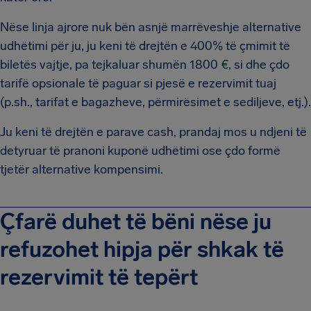
Nëse linja ajrore nuk bën asnjë marrëveshje alternative
udhëtimi për ju, ju keni të drejtën e 400% të çmimit të
biletës vajtje, pa tejkaluar shumën 1800 €, si dhe çdo
tarifë opsionale të paguar si pjesë e rezervimit tuaj
(p.sh., tarifat e bagazheve, përmirësimet e sediljeve, etj.).
Ju keni të drejtën e parave cash, prandaj mos u ndjeni të
detyruar të pranoni kuponë udhëtimi ose çdo formë
tjetër alternative kompensimi.
Çfarë duhet të bëni nëse ju
refuzohet hipja për shkak të
rezervimit të tepërt