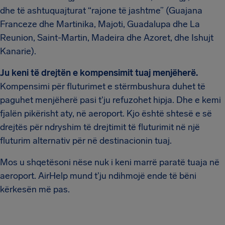
dhe të ashtuquajturat “rajone të jashtme” (Guajana
Franceze dhe Martinika, Majoti, Guadalupa dhe La
Reunion, Saint-Martin, Madeira dhe Azoret, dhe Ishujt
Kanarie).
Ju keni të drejtën e kompensimit tuaj menjëherë.
Kompensimi për fluturimet e stërmbushura duhet të
paguhet menjëherë pasi t'ju refuzohet hipja. Dhe e kemi
fjalën pikërisht aty, në aeroport. Kjo është shtesë e së
drejtës për ndryshim të drejtimit të fluturimit në një
fluturim alternativ për në destinacionin tuaj.
Mos u shqetësoni nëse nuk i keni marrë paratë tuaja në
aeroport. AirHelp mund t'ju ndihmojë ende të bëni
kërkesën më pas.