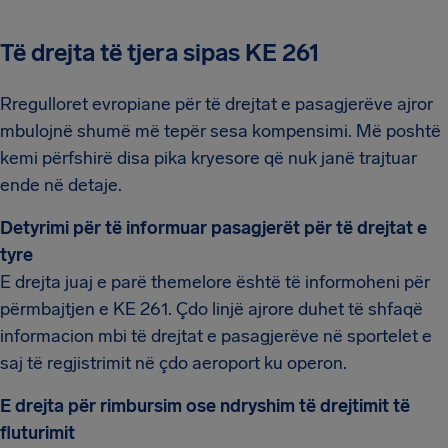
Të drejta të tjera sipas KE 261
Rregulloret evropiane për të drejtat e pasagjerëve ajror
mbulojnë shumë më tepër sesa kompensimi. Më poshtë
kemi përfshirë disa pika kryesore që nuk janë trajtuar
ende në detaje.
Detyrimi për të informuar pasagjerët për të drejtat e
tyre
E drejta juaj e parë themelore është të informoheni për
përmbajtjen e KE 261. Çdo linjë ajrore duhet të shfaqë
informacion mbi të drejtat e pasagjerëve në sportelet e
saj të regjistrimit në çdo aeroport ku operon.
E drejta për rimbursim ose ndryshim të drejtimit të
fluturimit