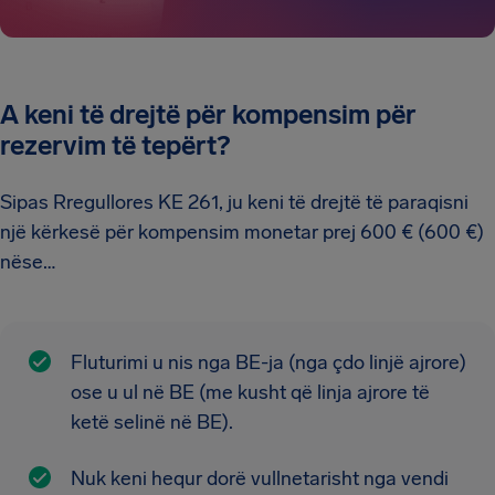
A keni të drejtë për kompensim për
rezervim të tepërt?
Sipas Rregullores KE 261, ju keni të drejtë të paraqisni
një kërkesë për kompensim monetar prej 600 € (600 €)
nëse…
Fluturimi u nis nga BE-ja (nga çdo linjë ajrore)
ose u ul në BE (me kusht që linja ajrore të
ketë selinë në BE).
Nuk keni hequr dorë vullnetarisht nga vendi