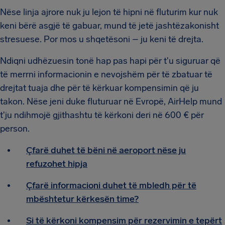
Nëse linja ajrore nuk ju lejon të hipni në fluturim kur nuk
keni bërë asgjë të gabuar, mund të jetë jashtëzakonisht
stresuese. Por mos u shqetësoni – ju keni të drejta.
Ndiqni udhëzuesin tonë hap pas hapi për t'u siguruar që
të merrni informacionin e nevojshëm për të zbatuar të
drejtat tuaja dhe për të kërkuar kompensimin që ju
takon. Nëse jeni duke fluturuar në Evropë, AirHelp mund
t'ju ndihmojë gjithashtu të kërkoni deri në 600 € për
person.
Çfarë duhet të bëni në aeroport nëse ju
refuzohet hipja
Çfarë informacioni duhet të mbledh për të
mbështetur kërkesën time?
Si të kërkoni kompensim për rezervimin e tepërt