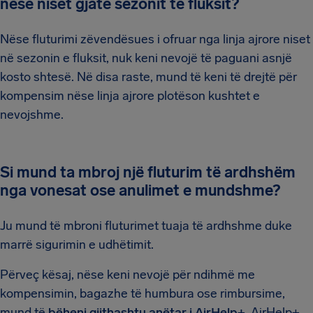
nëse niset gjatë sezonit të fluksit?
Nëse fluturimi zëvendësues i ofruar nga linja ajrore niset
në sezonin e fluksit, nuk keni nevojë të paguani asnjë
kosto shtesë. Në disa raste, mund të keni të drejtë për
kompensim nëse linja ajrore plotëson kushtet e
nevojshme.
Si mund ta mbroj një fluturim të ardhshëm
nga vonesat ose anulimet e mundshme?
Ju mund të mbroni fluturimet tuaja të ardhshme duke
marrë sigurimin e udhëtimit.
Përveç kësaj, nëse keni nevojë për ndihmë me
kompensimin, bagazhe të humbura ose rimbursime,
mund të
bëheni gjithashtu anëtar i AirHelp+
. AirHelp+