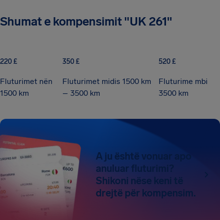
Shumat e kompensimit "UK 261"
220 £
350 £
520 £
Fluturimet nën
Fluturimet midis 1500 km
Fluturime mbi
1500 km
– 3500 km
3500 km
A ju është vonuar apo
anuluar fluturimi?
Shikoni nëse keni të
drejtë për kompensim.