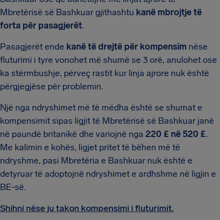
Mbretërisë së Bashkuar gjithashtu
kanë mbrojtje të
forta për pasagjerët
.
Pasagjerët ende
kanë të drejtë për kompensim
nëse
fluturimi i tyre vonohet më shumë se 3 orë, anulohet ose
ka stërmbushje, përveç rastit kur linja ajrore nuk është
përgjegjëse për problemin.
Një nga ndryshimet më të mëdha është se shumat e
kompensimit sipas ligjit të Mbretërisë së Bashkuar janë
në paundë britanikë dhe variojnë nga
220 £ në 520 £
.
Me kalimin e kohës, ligjet pritet të bëhen më të
ndryshme, pasi Mbretëria e Bashkuar nuk është e
detyruar të adoptojnë ndryshimet e ardhshme në ligjin e
BE-së.
Shihni nëse ju takon kompensimi i fluturimit.