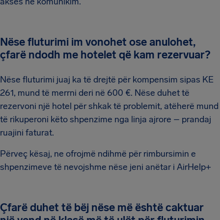
akses në komunikim.
Nëse fluturimi im vonohet ose anulohet,
çfarë ndodh me hotelet që kam rezervuar
?
Nëse fluturimi juaj ka të drejtë për kompensim sipas KE
261, mund të merrni deri në 600 €. Nëse duhet të
rezervoni një hotel për shkak të problemit, atëherë mund
të rikuperoni këto shpenzime nga linja ajrore – prandaj
ruajini faturat.
Përveç kësaj, ne ofrojmë ndihmë për rimbursimin e
shpenzimeve të nevojshme nëse jeni anëtar i AirHelp+
Çfarë duhet të bëj nëse më është caktuar