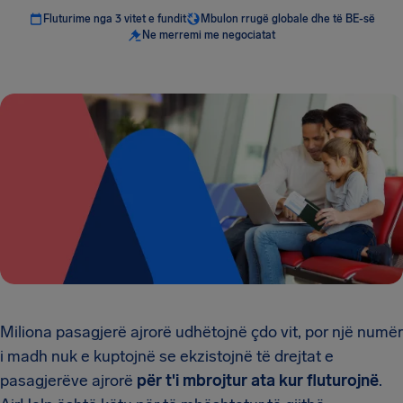
Fluturime nga 3 vitet e fundit
Mbulon rrugë globale dhe të BE-së
Ne merremi me negociatat
Miliona pasagjerë ajrorë udhëtojnë çdo vit, por një numër
i madh nuk e kuptojnë se ekzistojnë të drejtat e
pasagjerëve ajrorë
për t'i mbrojtur ata kur fluturojnë
.