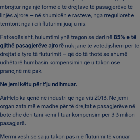
mbrojtur nga një formë e të drejtave të pasagjerëve të
linjës ajrore – në shumicën e rasteve, nga rregulloret e
territorit nga i cili fluturimi juaj u nis.
Fatkeqësisht, hulumtimi ynë tregon se deri në
85% e të
gjithë pasagjerëve ajrorë
nuk janë të vetëdijshëm për të
drejtat e tyre të fluturimit – që do të thotë se shumë
udhëtarë humbasin kompensimin që u takon ose
pranojnë më pak.
Ne jemi këtu për t’ju ndihmuar.
AirHelp ka qenë në industri që nga viti 2013. Ne jemi
organizata më e madhe për të drejtat e pasagjerëve në
botë dhe deri tani kemi fituar kompensim për 3,3 milion
pasagjerë.
Merrni vesh se sa ju takon pas një fluturimi të vonuar