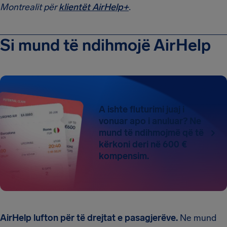
Montrealit për
klientët AirHelp+
.
Si mund të ndihmojë AirHelp
A ishte fluturimi juaj i
vonuar apo i anuluar? Ne
mund të ndihmojmë që të
kërkoni deri në 600 €
kompensim.
AirHelp lufton për të drejtat e pasagjerëve.
Ne mund