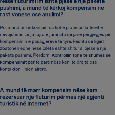
Nëse fluturimi im ishte pjesë e një pakete
pushimi, a mund të kërkoj kompensim në
rast vonese ose anulimi?
Po, mund të kërkoni për sa kohë plotëson kriteret e
nevojshme. Linjat ajrore janë ata që janë përgjegjës për
kompensimin e pasagjerëve të tyre, kështu që ligjet
zbatohen edhe nëse bileta është shitur si pjesë e një
pakete pushimi. Përdorni
Kontrollin tonë të shumës së
kompensimit
për të parë nëse keni të drejtë ose
kontaktoni linjën ajrore.
A mund të marr kompensim nëse kam
rezervuar një fluturim përmes një agjenti
turistik në internet?