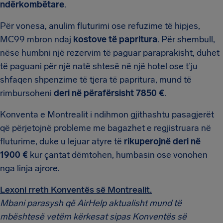
ndërkombëtare
.
Për vonesa, anulim fluturimi ose refuzime të hipjes,
MC99 mbron ndaj
kostove të papritura
. Për shembull,
nëse humbni një rezervim të paguar paraprakisht, duhet
të paguani për një natë shtesë në një hotel ose t’ju
shfaqen shpenzime të tjera të papritura, mund të
rimbursoheni
deri në përafërsisht 7850 €
.
Konventa e Montrealit i ndihmon gjithashtu pasagjerët
që përjetojnë probleme me bagazhet e regjistruara në
fluturime, duke u lejuar atyre të
rikuperojnë deri në
1900 €
kur çantat dëmtohen, humbasin ose vonohen
nga linja ajrore.
Lexoni rreth Konventës së Montrealit.
Mbani parasysh që AirHelp aktualisht mund të
mbështesë vetëm kërkesat sipas Konventës së