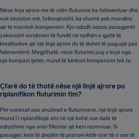
Nëse linja ajrore me të cilën fluturove ka falimentuar dhe
nuk ekziston më, fatkeqësisht, ka shumë pak mundësi
që të marrësh kompensim. Kjo ndodh sepse pasagjerët
zakonisht vendosen të fundit në radhën e gjatë të
kreditorëve që një linjë ajrore do të duhet të paguajë pas
falimentimit. Megjithatë, nëse fluturimi juaj u krye nga
një kompani tjetër, mund të kërkoni kompensim tek ta.
Çfarë do të thotë nëse një linjë ajrore po
riplanifikon fluturimin tim?
Për vonesat ose anulimet e fluturimeve, një linjë ajrore
mund t’i riplanifikojë ato në një kohë ose datë të
ndryshme nga orari fillestar që keni rezervuar. Si
pasagjer, keni të drejtën të pranoni këtë orar të ri ose të