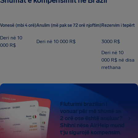
Shumat e kompensimit në Brazil
Vonesë (mbi 4 orë)
Anulim (më pak se 72 orë njoftim)
Rezervim i tepërt
Deri në 10
Deri në 10 000 R$
3000 R$
000 R$
Deri në 10
000 R$ në disa
rrethana
Fluturimi brazilian i
vonuar për më shumë se
2 orë ose është anuluar?
Shihni nëse AirHelp mund
t'ju sigurojë kompensim.