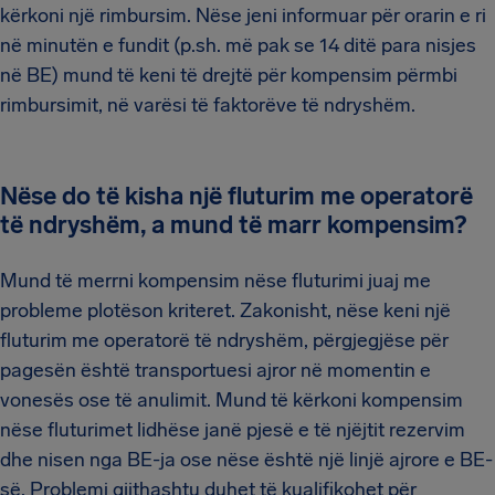
kërkoni një rimbursim. Nëse jeni informuar për orarin e ri
në minutën e fundit (p.sh. më pak se 14 ditë para nisjes
në BE) mund të keni të drejtë për kompensim përmbi
rimbursimit, në varësi të faktorëve të ndryshëm.
Nëse do të kisha një fluturim me operatorë
të ndryshëm, a mund të marr kompensim?
Mund të merrni kompensim nëse fluturimi juaj me
probleme plotëson kriteret. Zakonisht, nëse keni një
fluturim me operatorë të ndryshëm, përgjegjëse për
pagesën është transportuesi ajror në momentin e
vonesës ose të anulimit. Mund të kërkoni kompensim
nëse fluturimet lidhëse janë pjesë e të njëjtit rezervim
dhe nisen nga BE-ja ose nëse është një linjë ajrore e BE-
së. Problemi gjithashtu duhet të kualifikohet për