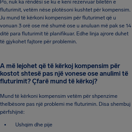
Po, nuk ka rëndësi se ku e keni rezervuar biletën e
fluturimit, vetëm nëse plotësoni kushtet për kompensim.
Ju mund të kërkoni kompensim për fluturimet që u
vonuan 3 orë ose më shumë ose u anuluan më pak se 14
ditë para fluturimit të planifikuar. Edhe linja ajrore duhet
të gjykohet fajtore për problemin.
A më lejohet që të kërkoj kompensim për
kostot shtesë pas një vonese ose anulimi të
fluturimit? Çfarë mund të kërkoj?
Mund të kërkoni kompensim vetëm për shpenzime
thelbësore pas një problemi me fluturimin. Disa shembuj
përfshijnë:
Ushqim dhe pije