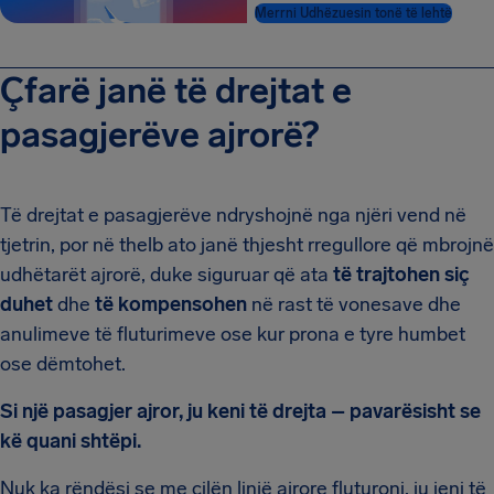
Merrni Udhëzuesin tonë të lehtë
Çfarë janë të drejtat e
pasagjerëve ajrorë?
Të drejtat e pasagjerëve ndryshojnë nga njëri vend në
tjetrin, por në thelb ato janë thjesht rregullore që mbrojnë
udhëtarët ajrorë, duke siguruar që ata
të trajtohen siç
duhet
dhe
të kompensohen
në rast të vonesave dhe
anulimeve të fluturimeve ose kur prona e tyre humbet
ose dëmtohet.
Si një pasagjer ajror, ju keni të drejta – pavarësisht se
kë quani shtëpi.
Nuk ka rëndësi se me cilën linjë ajrore fluturoni, ju jeni të