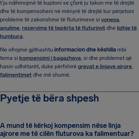
t'ju ndihmojmë të kuptoni se çfarë ju takon me të drejtë
dhe të kompensoheni në mënyrë të drejtë kur përjetoni
probleme të zakonshme të fluturimeve si
vonesa
,
anulime
,
rezervime të tepërta të fluturimit
dhe
lidhje të
humbura
.
Ne ofrojmë gjithashtu
informacion dhe këshilla
mbi
tema si
kompensimi i bagazheve
, si dhe problemet që
hasin udhëtarët, duke përfshirë
grevat e linjave ajrore
,
falimentimet
dhe më shumë.
Pyetje të bëra shpesh
A mund të kërkoj kompensim nëse linja
ajrore me të cilën fluturova ka falimentuar?