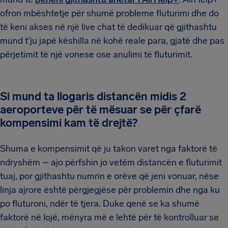
ofron mbështetje për shumë probleme fluturimi dhe do
të keni akses në një live chat të dedikuar që gjithashtu
mund t'ju japë këshilla në kohë reale para, gjatë dhe pas
përjetimit të një vonese ose anulimi të fluturimit.
Si mund ta llogaris distancën midis 2
aeroporteve për të mësuar se për çfarë
kompensimi kam të drejtë?
Shuma e kompensimit që ju takon varet nga faktorë të
ndryshëm – ajo përfshin jo vetëm distancën e fluturimit
tuaj, por gjithashtu numrin e orëve që jeni vonuar, nëse
linja ajrore është përgjegjëse për problemin dhe nga ku
po fluturoni, ndër të tjera. Duke qenë se ka shumë
faktorë në lojë, mënyra më e lehtë për të kontrolluar se