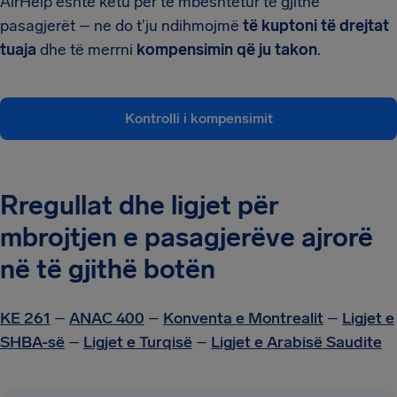
AirHelp është këtu për të mbështetur të gjithë
pasagjerët – ne do t'ju ndihmojmë
të kuptoni të drejtat
tuaja
dhe të merrni
kompensimin që ju takon
.
Kontrolli i kompensimit
Rregullat dhe ligjet për
mbrojtjen e pasagjerëve ajrorë
në të gjithë botën
KE 261
–
ANAC 400
–
Konventa e Montrealit
–
Ligjet e
SHBA-së
–
Ligjet e Turqisë
–
Ligjet e Arabisë Saudite