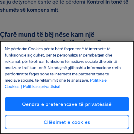
sa ju detyrohen është që të përdorni
Kontrollin tonë të
shumës së kompensimit
.
Çfarë mund të bëj nëse kam një
mosmarrëveshje me linjën ajrore?
Ne përdorim Cookies për ta bërë faqen tonë të internetit të
funksionojë siç duhet, për të personalizuar përmbajtjen dhe
Nëse keni një mosmarrëveshje, ka disa mundësi të
reklamat, për të ofruar funksione të mediave sociale dhe për të
disponueshme për ju: Për mosmarrëveshjet e
analizuar trafikun tonë. Ne ndajmë gjithashtu informacione rreth
kompensimit, ju mund të kërkoni kompensim
përdorimit të faqes sonë të internetit me partnerët tanë të
mediave sociale, të reklamimit dhe të analizave.
Politika e
drejtpërdrejt me linjën ajrore ose të filloni një kërkesë
Cookies
| Politika e privatësisë
kompensimi me AirHelp. Nëse ata e refuzojnë
padrejtësisht kërkesën tuaj, mund të kontaktoni AirHelp
Qendra e preferencave të privatësisë
për të parë nëse keni të drejtë, pasi ne kemi sisteme të
dhënash të pavarura të ndara nga linja ajrore. Në raste
më të vështira, mund të na nevojitet t’ua japim rastin
Cilësimet e cookies
ekspertëve tanë ligjorë. Për mosmarrëveshjet e