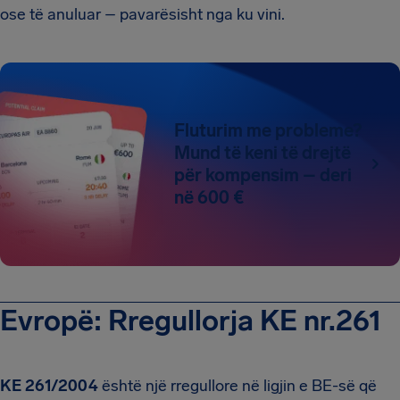
ose të anuluar – pavarësisht nga ku vini.
Fluturim me probleme?
Mund të keni të drejtë
për kompensim – deri
në 600 €
Evropë: Rregullorja KE nr.261
KE 261/2004
është një rregullore në ligjin e BE-së që