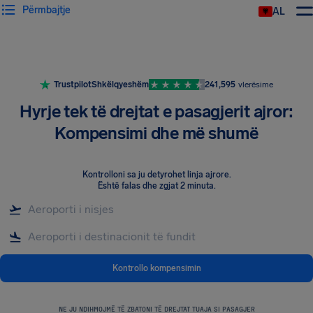
Përmbajtje
AL
Trustpilot
Shkëlqyeshëm
241,595
vlerësime
Hyrje tek të drejtat e pasagjerit ajror:
Kompensimi dhe më shumë
Kontrolloni sa ju detyrohet linja ajrore
.
Është falas dhe zgjat 2 minuta.
Kontrollo kompensimin
NE JU NDIHMOJMË TË ZBATONI TË DREJTAT TUAJA SI PASAGJER