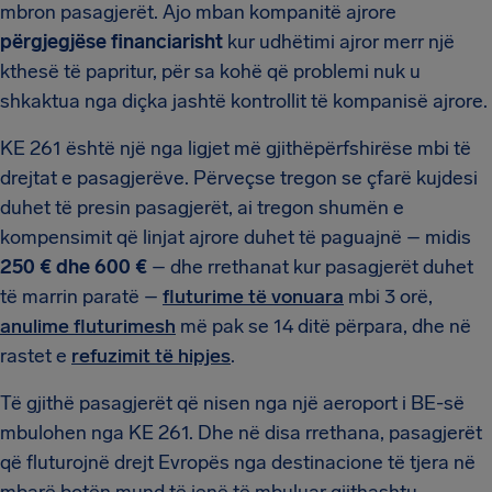
mbron pasagjerët. Ajo mban kompanitë ajrore
përgjegjëse financiarisht
kur udhëtimi ajror merr një
kthesë të papritur, për sa kohë që problemi nuk u
shkaktua nga diçka jashtë kontrollit të kompanisë ajrore.
KE 261 është një nga ligjet më gjithëpërfshirëse mbi të
drejtat e pasagjerëve. Përveçse tregon se çfarë kujdesi
duhet të presin pasagjerët, ai tregon shumën e
kompensimit që linjat ajrore duhet të paguajnë – midis
250 € dhe 600 €
– dhe rrethanat kur pasagjerët duhet
të marrin paratë –
fluturime të vonuara
mbi 3 orë,
anulime fluturimesh
më pak se 14 ditë përpara, dhe në
rastet e
refuzimit të hipjes
.
Të gjithë pasagjerët që nisen nga një aeroport i BE-së
mbulohen nga KE 261. Dhe në disa rrethana, pasagjerët
që fluturojnë drejt Evropës nga destinacione të tjera në
mbarë botën mund të jenë të mbuluar gjithashtu.