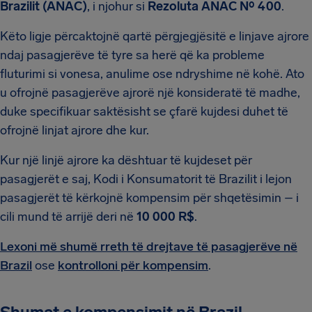
Brazilit (ANAC)
, i njohur si
Rezoluta ANAC Nº 400
.
Këto ligje përcaktojnë qartë përgjegjësitë e linjave ajrore
ndaj pasagjerëve të tyre sa herë që ka probleme
fluturimi si vonesa, anulime ose ndryshime në kohë. Ato
u ofrojnë pasagjerëve ajrorë një konsideratë të madhe,
duke specifikuar saktësisht se çfarë kujdesi duhet të
ofrojnë linjat ajrore dhe kur.
Kur një linjë ajrore ka dështuar të kujdeset për
pasagjerët e saj, Kodi i Konsumatorit të Brazilit i lejon
pasagjerët të kërkojnë kompensim për shqetësimin – i
cili mund të arrijë deri në
10 000 R$
.
Lexoni më shumë rreth të drejtave të pasagjerëve në
Brazil
ose
kontrolloni për kompensim
.