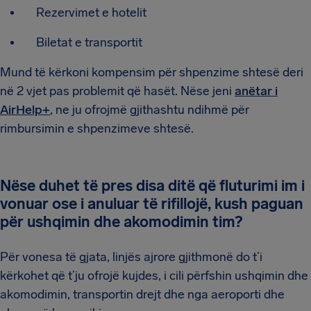
Rezervimet e hotelit
Biletat e transportit
Mund të kërkoni kompensim për shpenzime shtesë deri
në 2 vjet pas problemit që hasët. Nëse jeni
anëtar i
AirHelp+
, ne ju ofrojmë gjithashtu ndihmë për
rimbursimin e shpenzimeve shtesë.
Nëse duhet të pres disa ditë që fluturimi im i
vonuar ose i anuluar të rifillojë, kush paguan
për ushqimin dhe akomodimin tim?
Për vonesa të gjata, linjës ajrore gjithmonë do t’i
kërkohet që t’ju ofrojë kujdes, i cili përfshin ushqimin dhe
akomodimin, transportin drejt dhe nga aeroporti dhe