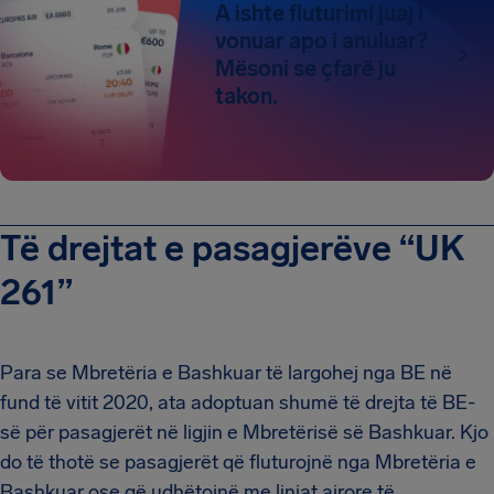
A ishte fluturimi juaj i
vonuar apo i anuluar?
Mësoni se çfarë ju
takon.
Të drejtat e pasagjerëve “UK
261”
Para se Mbretëria e Bashkuar të largohej nga BE në
fund të vitit 2020, ata adoptuan shumë të drejta të BE-
së për pasagjerët në ligjin e Mbretërisë së Bashkuar. Kjo
do të thotë se pasagjerët që fluturojnë nga Mbretëria e
Bashkuar ose që udhëtojnë me linjat ajrore të