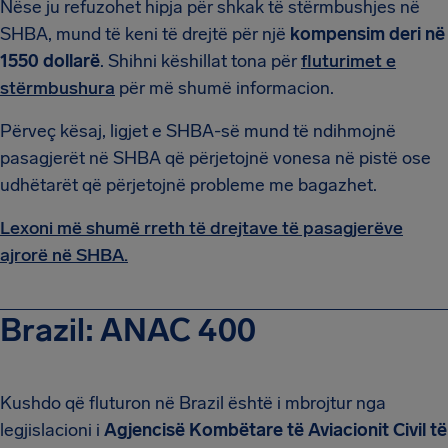
Nëse ju refuzohet hipja për shkak të stërmbushjes në
SHBA, mund të keni të drejtë për një
kompensim deri në
1550 dollarë
. Shihni këshillat tona për
fluturimet e
stërmbushura
për më shumë informacion.
Përveç kësaj, ligjet e SHBA-së mund të ndihmojnë
pasagjerët në SHBA që përjetojnë vonesa në pistë ose
udhëtarët që përjetojnë probleme me bagazhet.
Lexoni më shumë rreth të drejtave të pasagjerëve
ajrorë në SHBA.
Brazil: ANAC 400
Kushdo që fluturon në Brazil është i mbrojtur nga
legjislacioni i
Agjencisë Kombëtare të Aviacionit Civil të