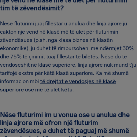
një vend në klasë më të ulët për fluturimin
tim të zëvendësimit?
Nëse fluturimi juaj fillestar u anulua dhe linja ajrore ju
cakton një vend në klasë më të ulët për fluturimin
zëvendësues (p.sh. nga klasa biznes në klasën
ekonomike), ju duhet të rimbursoheni me ndërmjet 30%
dhe 75% të çmimit tuaj fillestar të biletës. Nëse do të
vendoseshit në klasë superiore, linja ajrore nuk mund t'ju
tarifojë ekstra për këtë klasë superiore. Ka më shumë
informacion mbi
të drejtat e vendosjes në klasë
superiore ose më të ulët këtu
.
Nëse fluturimi im u vonua ose u anulua dhe
linja ajrore më ofron një fluturim
zëvendësues, a duhet të paguaj më shumë