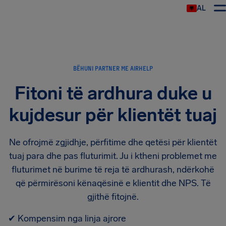
AL
BËHUNI PARTNER ME AIRHELP
Fitoni të ardhura duke u
kujdesur për klientët tuaj
Ne ofrojmë zgjidhje, përfitime dhe qetësi për klientët
tuaj para dhe pas fluturimit. Ju i ktheni problemet me
fluturimet në burime të reja të ardhurash, ndërkohë
që përmirësoni kënaqësinë e klientit dhe NPS. Të
gjithë fitojnë.
✔
Kompensim nga linja ajrore