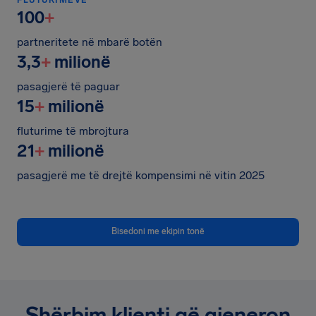
100
+
partneritete në mbarë botën
3,3
+
milionë
pasagjerë të paguar
15
+
milionë
fluturime të mbrojtura
21
+
milionë
pasagjerë me të drejtë kompensimi në vitin 2025
Bisedoni me ekipin tonë
Shërbim klienti që gjeneron