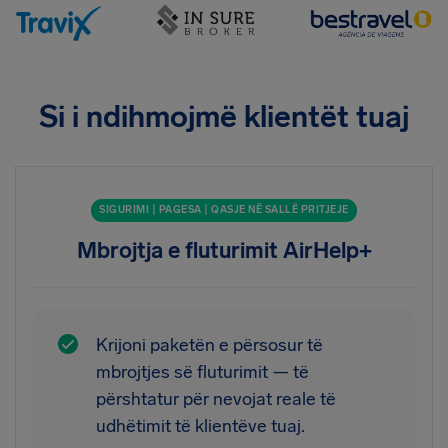
Si i ndihmojmë klientët tuaj
SIGURIMI | PAGESA | QASJE NË SALLË PRITJEJE
Mbrojtja e fluturimit AirHelp+
Krijoni paketën e përsosur të
mbrojtjes së fluturimit — të
përshtatur për nevojat reale të
udhëtimit të klientëve tuaj.