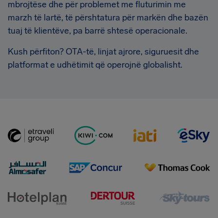
mbrojtëse dhe për problemet me fluturimin me
marzh të lartë, të përshtatura për markën dhe bazën
tuaj të klientëve, pa barrë shtesë operacionale.
Kush përfiton? OTA-të, linjat ajrore, siguruesit dhe
platformat e udhëtimit që operojnë globalisht.