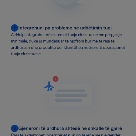
Integrohuni pa probleme në udhëtimin tuaj
2
AirHelp integrohet në sistemet tuaja ekzistuese me përpjekje
minimale, duke ju mundësuar të njoftoni burime të reja të
ardhurash dhe produkte për klientët pa ndërprerë operacionet
tuaja ekzistuese.
Gjeneroni të ardhura shtesë në shkallë të gjerë
3
Pasi të aktivizohet, ndërprerjet nuk do të jenë më një qendër