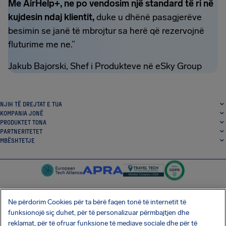
Me AirHelp+, ne po vendosim një standard të ri në
kujdesin ndaj klientit,
duke u dhënë pasagjerëve
besimin se janë të mbrojtur sa herë që rezervojnë
fluturime me ne.”
Jakub Bajorski, Shef i Produkteve në eSky Group
NJIH TË DREJTAT E TUA
KOMPANIA JONË
PRODUKTET TONA
PARTNERITETET
MBËSHTETJE
Ne përdorim Cookies për ta bërë faqen tonë të internetit të
funksionojë siç duhet, për të personalizuar përmbajtjen dhe
SocialFacebook
SocialTwitter
SocialInstagram
SocialLinkedin
reklamat, për të ofruar funksione të mediave sociale dhe për të