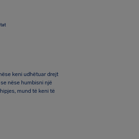
tat
 nëse keni udhëtuar drejt
 se nëse humbisni një
 hipjes, mund të keni të