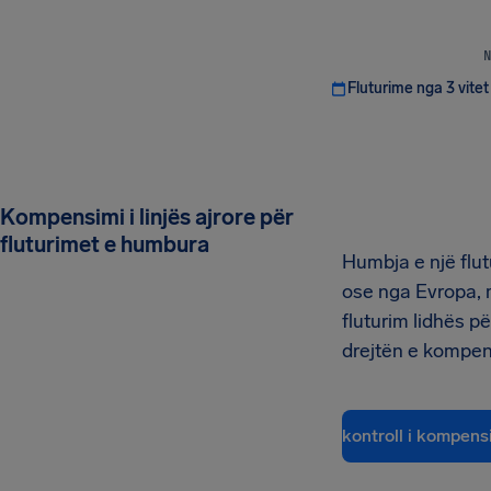
N
Fluturime nga 3 vitet
Kompensimi i linjës ajrore për
fluturimet e humbura
Humbja e një flut
ose nga Evropa, 
fluturim lidhës pë
drejtën e kompen
kontroll i kompens