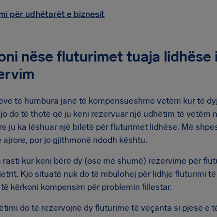
i për udhëtarët e biznesit
oni nëse fluturimet tuaja lidhëse 
zervim
meve të humbura janë të kompensueshme vetëm kur të dyja 
 Kjo do të thotë që ju keni rezervuar një udhëtim të vetëm 
ore ju ka lëshuar një biletë për fluturimet lidhëse. Më shpe
jë ajrore, por jo gjithmonë ndodh kështu.
rasti kur keni bërë dy (ose më shumë) rezervime për flutu
tjetrit. Kjo situatë nuk do të mbulohej për lidhje fluturim
e të kërkoni kompensim për problemin fillestar.
timi do të rezervojnë dy fluturime të veçanta si pjesë e të