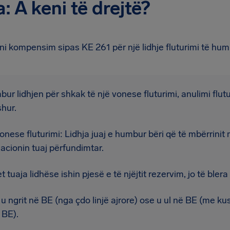
 A keni të drejtë?
i kompensim sipas KE 261 për një lidhje fluturimi të hum
ur lidhjen për shkak të një vonese fluturimi, anulimi flutu
hur.
onese fluturimi: Lidhja juaj e humbur bëri që të mbërrinit
acionin tuaj përfundimtar.
t tuaja lidhëse ishin pjesë e të njëjtit rezervim, jo të blera 
 u ngrit në BE (nga çdo linjë ajrore) ose u ul në BE (me kus
ë BE).