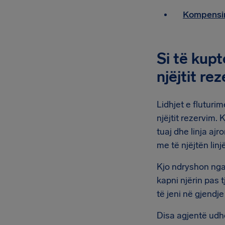
Kompensim
Si të kupt
njëjtit re
Lidhjet e fluturi
njëjtit rezervim.
tuaj dhe linja ajr
me të njëjtën lin
Kjo ndryshon nga 
kapni njërin pas 
të jeni në gjendj
Disa agjentë udhë