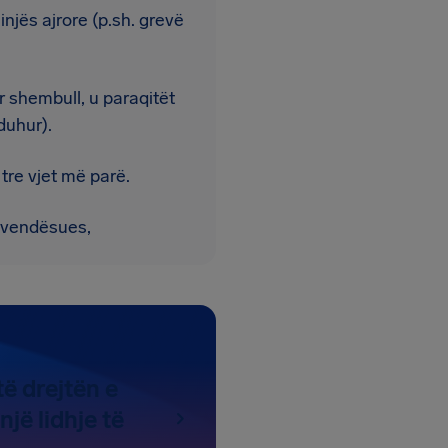
injës ajrore (p.sh. grevë
r shembull, u paraqitët
duhur).
tre vjet më parë.
zëvendësues,
ë drejtën e
jë lidhje të