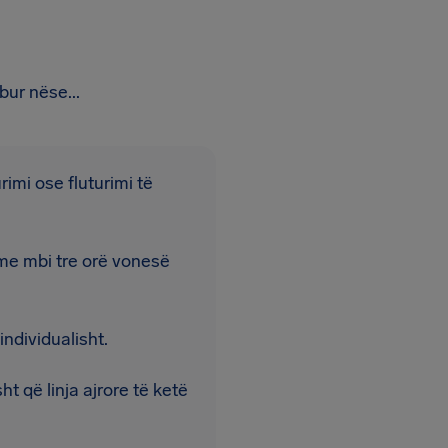
bur nëse...
rimi ose fluturimi të
 me mbi tre orë vonesë
individualisht.
ht që linja ajrore të ketë