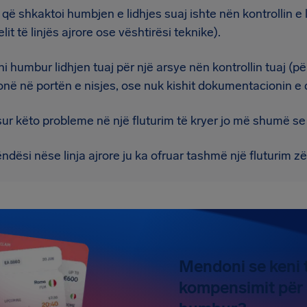
që shkaktoi humbjen e lidhjes suaj ishte nën kontrollin e l
lit të linjës ajrore ose vështirësi teknike).
i humbur lidhjen tuaj për një arsye nën kontrollin tuaj (pë
në në portën e nisjes, ose nuk kishit dokumentacionin e 
sur këto probleme në një fluturim të kryer jo më shumë se 
ndësi nëse linja ajrore ju ka ofruar tashmë një fluturim 
Mendoni se keni t
kompensimit për n