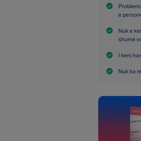
Problemi 
e persone
Nuk e ken
shumë vo
I keni ha
Nuk ka rë