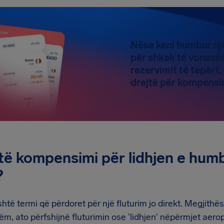
Nëse keni humbur një
për shkak të vonesës
rezervimit të tepërt,
drejtë për kompensim
të kompensimi për lidhjen e hum
?
htë termi që përdoret për një fluturim jo direkt. Megjithës
tëm, ato përfshijnë fluturimin ose 'lidhjen' nëpërmjet aerop