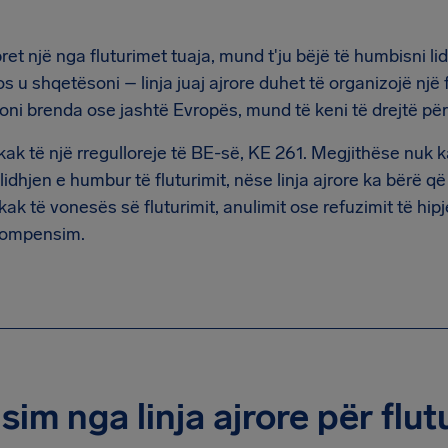
t një nga fluturimet tuaja, mund t'ju bëjë të humbisni lidh
 u shqetësoni – linja juaj ajrore duhet të organizojë një f
roni brenda ose jashtë Evropës, mund të keni të drejtë p
ak të një rregulloreje të BE-së, KE 261. Megjithëse nuk ka
idhjen e humbur të fluturimit, nëse linja ajrore ka bërë që
hkak të vonesës së fluturimit, anulimit ose refuzimit të hip
kompensim.
m nga linja ajrore për flut