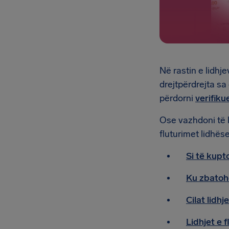
Në rastin e lidhj
drejtpërdrejta s
përdorni
verifiku
Ose vazhdoni të 
fluturimet lidhës
Si të kupto
Ku zbatoh
Cilat lidh
Lidhjet e