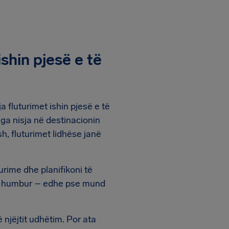
ishin pjesë e të
fluturimet ishin pjesë e të
nga nisja në destinacionin
sh, fluturimet lidhëse janë
rime dhe planifikoni të
i të humbur – edhe pse mund
 njëjtit udhëtim. Por ata