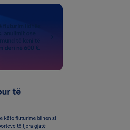
 fluturim lidhës
, anulimit ose
 mund të keni të
 deri në 600 €.
bur të
e këto fluturime blihen si
orteve të tjera gjatë