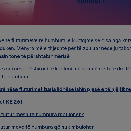
humbur?
eve të fluturimeve të humbura, e kuptojmë se disa nga kri
a duken. Mënyra më e thjeshtë për të zbuluar nëse ju tak
esin tonë të përshtatshmërisë
.
lexoni nëse dëshironi të kuptoni më shumë rreth të drejt
e të humbura:
ni nëse fluturimet tuaja lidhëse ishin pjesë e të njëjtit 
et KE 261
je fluturimesh të humbura mbulohen?
 fluturimeve të humbura që nuk mbulohen