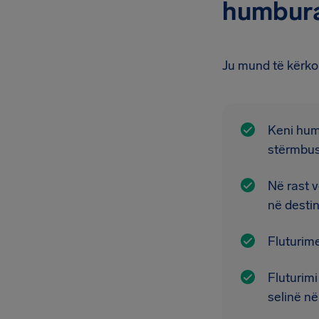
humbura:
Ju mund të kërkon
Keni humb
stërmbus
Në rast v
në destin
Fluturime
Fluturimi
selinë n