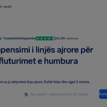
th nesh
Trustpilot
Shkëlqyeshëm
241,531
vlerësime
ensimi i linjës ajrore për
fluturimet e humbura
ni sa ju detyrohet linja ajrore
.
Është falas dhe zgjat 2 minuta.
Kont