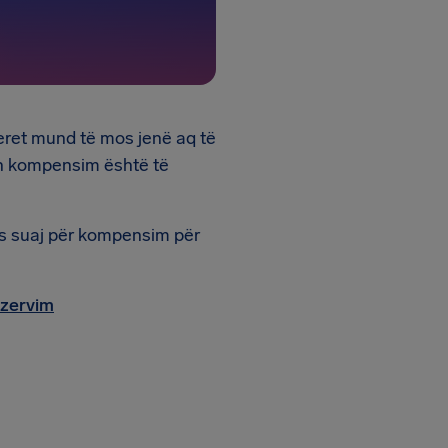
teret mund të mos jenë aq të
on kompensim është të
ës suaj për kompensim për
rezervim