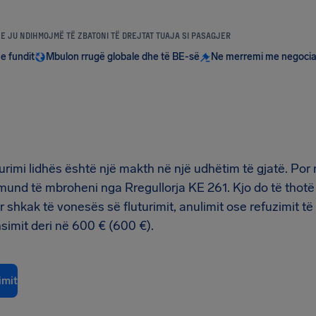
E JU NDIHMOJMË TË ZBATONI TË DREJTAT TUAJA SI PASAGJER
 e fundit
Mbulon rrugë globale dhe të BE-së
Ne merremi me negocia
urimi lidhës është një makth në një udhëtim të gjatë. Por
mund të mbroheni nga Rregullorja KE 261. Kjo do të thotë
r shkak të vonesës së fluturimit, anulimit ose refuzimit të
simit deri në 600 € (600 €).
imit