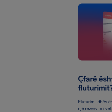
Çfarë ësh
fluturimit
Fluturim lidhës ës
një rezervim i ve