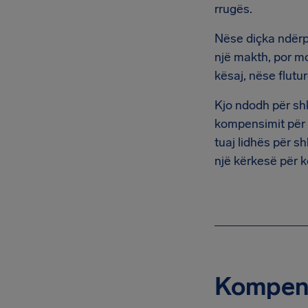
rrugës.
Nëse diçka ndërpre
një makth, por mos
kësaj, nëse flutu
Kjo ndodh për shk
kompensimit për l
tuaj lidhës për s
një kërkesë për 
Kompensi