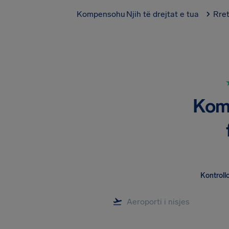
Kompensohu
Njih të drejtat e tua
Rre
Komp
Kontrollo