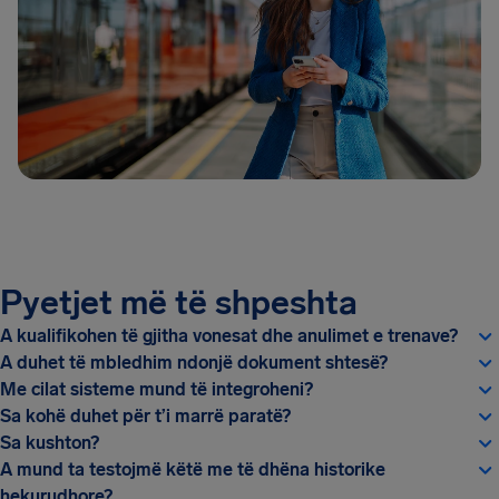
Pyetjet më të shpeshta
A kualifikohen të gjitha vonesat dhe anulimet e trenave?
A duhet të mbledhim ndonjë dokument shtesë?
Me cilat sisteme mund të integroheni?
Sa kohë duhet për t’i marrë paratë?
Sa kushton?
A mund ta testojmë këtë me të dhëna historike
hekurudhore?