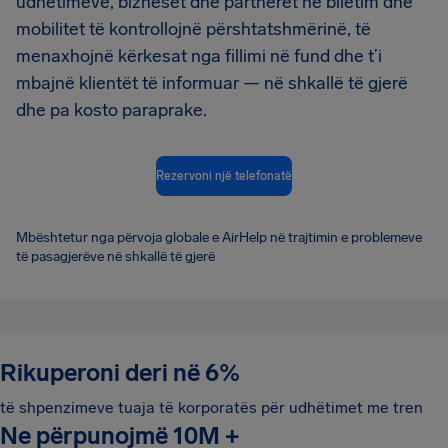
udhëtimeve, bizneset dhe partnerët në biletim dhe
mobilitet të kontrollojnë përshtatshmërinë, të
menaxhojnë kërkesat nga fillimi në fund dhe t’i
mbajnë klientët të informuar — në shkallë të gjerë
dhe pa kosto paraprake.
Rezervoni një telefonatë
Mbështetur nga përvoja globale e AirHelp në trajtimin e problemeve
të pasagjerëve në shkallë të gjerë
Rikuperoni deri në 6%
të shpenzimeve tuaja të korporatës për udhëtimet me tren
Ne përpunojmë 10M
+