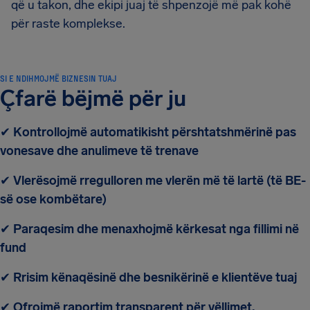
që u takon, dhe ekipi juaj të shpenzojë më pak kohë
për raste komplekse.
SI E NDIHMOJMË BIZNESIN TUAJ
Çfarë bëjmë për ju
✔
Kontrollojmë automatikisht përshtatshmërinë pas
vonesave dhe anulimeve të trenave
✔
Vlerësojmë rregulloren me vlerën më të lartë (të BE-
së ose kombëtare)
✔
Paraqesim dhe menaxhojmë kërkesat nga fillimi në
fund
✔
Rrisim kënaqësinë dhe besnikërinë e klientëve tuaj
✔
Ofrojmë raportim transparent për vëllimet,