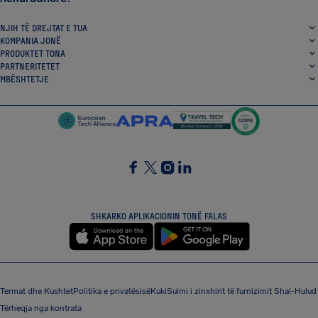
NJIH TË DREJTAT E TUA
KOMPANIA JONË
PRODUKTET TONA
PARTNERITETET
MBËSHTETJE
SocialFacebook
SocialTwitter
SocialInstagram
SocialLinkedin
SHKARKO APLIKACIONIN TONË FALAS
Termat dhe Kushtet
Politika e privatësisë
Kuki
Sulmi i zinxhirit të furnizimit Shai-Hulud
Tërheqja nga kontrata