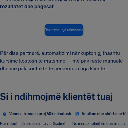
rezultatet dhe pagesat
Rezervoni një telefonatë
Për disa partnerë, automatizimi nënkupton gjithashtu
kursime kostosh të matshme — më pak raste manuale
dhe më pak kontakte të përsëritura nga klientët.
Si i ndihmojmë klientët tuaj
Vonesa trenash prej 60+ minutash
Anulime dhe shërbime të
Kur ndodh një problem, ne vlerësojmë
Ne menaxhojmë rimbursimet e