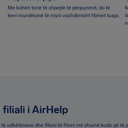
Me kohën tonë të shpejtë të përpunimit, do të
M
keni mundësinë të rrisni vazhdimisht fitimet tuaja.
t
m
iliali i AirHelp
it të udhëtimeve dhe filloni të fitoni më shumë kudo që të j