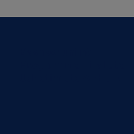
Bashkohuni në
Programin e Filialit të
Udhëtimit të AirHelp