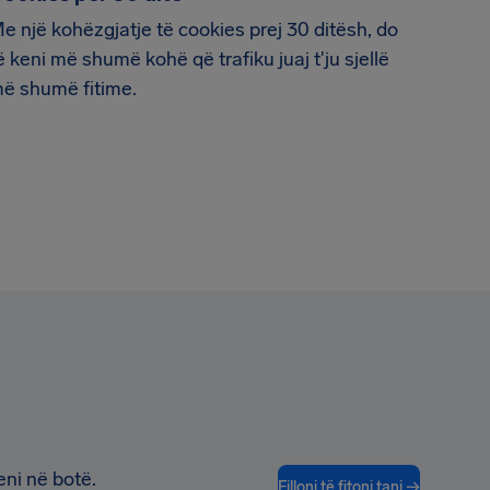
e një kohëzgjatje të cookies prej 30 ditësh, do
ë keni më shumë kohë që trafiku juaj t'ju sjellë
ë shumë fitime.
eni në botë.
Filloni të fitoni tani →