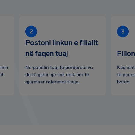
Postoni linkun e filialit
në faqen tuaj
Fillon
imin
Në panelin tuaj të përdoruesve,
Kaq isht
it
do të gjeni një link unik për të
të punoj
gjurmuar referimet tuaja.
botën.