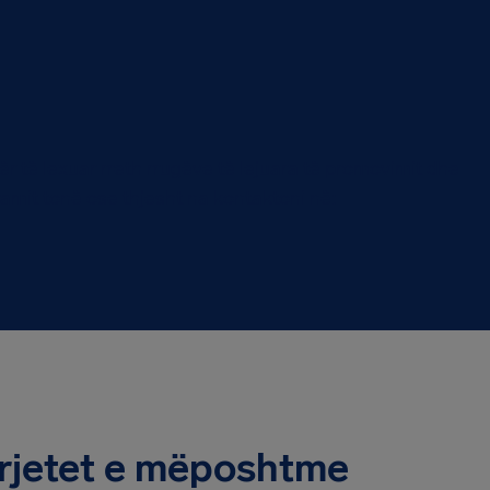
r të lexuar rreth rrugëve të lejuara të promovimit dhe
amit tonë ose thjesht na kontaktoni në:
rrjetet e mëposhtme