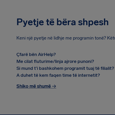
Pyetje të bëra shpesh
Keni një pyetje në lidhje me programin tonë? Kët
Çfarë bën AirHelp?
Me cilat fluturime/linja ajrore punoni?
Si mund t'i bashkohem programit tuaj të filialit?
A duhet të kem faqen time të internetit?
Shiko më shumë
→