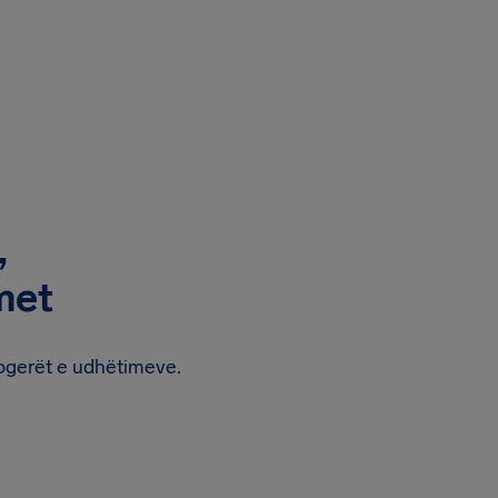
,
met
blogerët e udhëtimeve.