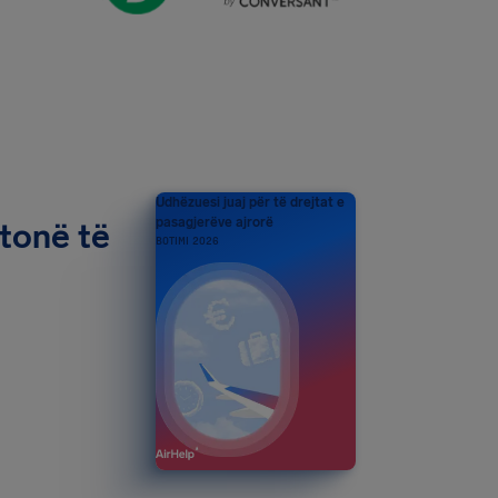
Udhëzuesi juaj për të drejtat e
pasagjerëve ajrorë
tonë të
BOTIMI 2026