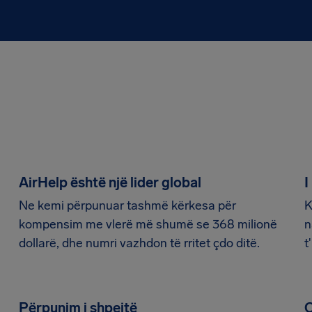
AirHelp është një lider global
I
Ne kemi përpunuar tashmë kërkesa për
K
kompensim me vlerë më shumë se 368 milionë
n
dollarë, dhe numri vazhdon të rritet çdo ditë.
t
Përpunim i shpejtë
C