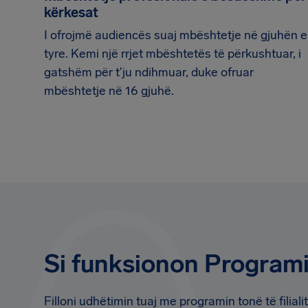
kërkesat
I ofrojmë audiencës suaj mbështetje në gjuhën e
tyre. Kemi një rrjet mbështetës të përkushtuar, i
gatshëm për t'ju ndihmuar, duke ofruar
mbështetje në 16 gjuhë.
Si funksionon Programi f
Filloni udhëtimin tuaj me programin tonë të filial