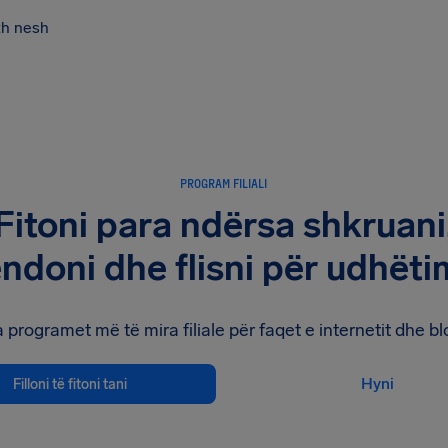
th nesh
PROGRAM FILIALI
Fitoni para ndërsa shkruani
ndoni dhe flisni për udhëti
 programet më të mira filiale për faqet e internetit dhe 
Hyni
Filloni të fitoni tani