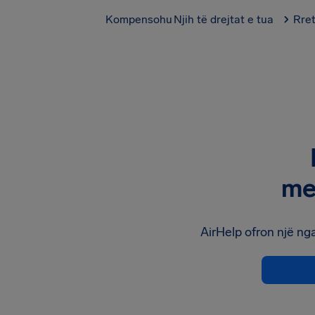
Kompensohu
Njih të drejtat e tua
Rre
me
AirHelp ofron një nga