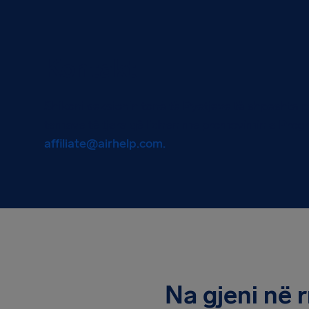
Kontakt
Shikoni seksionin tonë të Pyetjeve të shpeshta pë
temave të tjera që lidhen me promovimin e Progr
affiliate@airhelp.com
.
Na gjeni në 