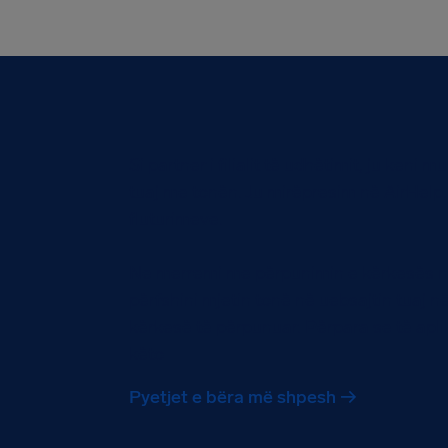
Si partner i filialit të udhëtimit, ju keni
tuaj me tonën. Ju mirëpresim në AirHelp
fluturimeve.
Ne merremi me përpunimin e kërkesës në e
përfshini mjetin tonë në uebsajtin tuaj 
kërkesë të përpunuar. Përpara se të apliko
këto
Pyetjet e bëra më shpesh →