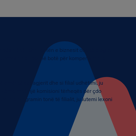
 mundësinë të lidhni botën e biznesit ose të blogut
, kompaninë lider në botë për kompensimin e
mër të pasagjerit dhe si filial udhëtimi, ju
në këmbim të një komisioni tërheqës për çdo
ni në programin tonë të filialit, ju lutemi lexoni