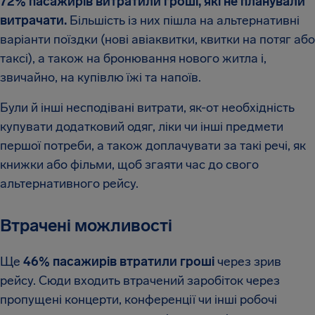
72% пасажирів витратили гроші, які не планували
витрачати.
Більшість із них пішла на альтернативні
варіанти поїздки (нові авіаквитки, квитки на потяг або
таксі), а також на бронювання нового житла і,
звичайно, на купівлю їжі та напоїв.
Були й інші несподівані витрати, як-от необхідність
купувати додатковий одяг, ліки чи інші предмети
першої потреби, а також доплачувати за такі речі, як
книжки або фільми, щоб згаяти час до свого
альтернативного рейсу.
Втрачені можливості
Ще
46% пасажирів втратили гроші
через зрив
рейсу. Сюди входить втрачений заробіток через
пропущені концерти, конференції чи інші робочі