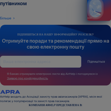
путівником
Більше
ПІДПИШІТЬСЯ НА НАШУ ІНФОРМАЦІЙНУ РОЗСИЛКУ
Отримуйте поради та рекомендації прямо на
свою електронну пошту
Підпишіться
Я бажаю отримувати електронні листи від AirHelp і погоджуюся із
Заявою про конфіденційність
.
AirHelp входить до Асоціації захисту прав авіапасажирів (APRA), місія якої
полягає у популяризації та захисті прав пасажирів.
КОМПАНІЯ AIRHELP ПРЕДСТАВЛЕНА В: