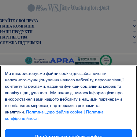
ЗНАЙТЕ СВОЇ ПРАВА
НАША КОМПАНІЯ
НАШІ ПРОДУКТИ
ПАРТНЕРСТВА
СЛУЖБА ПІДТРИМКИ
Ми використовуємо файли cookie для забезпечення
належного функціонування нашого вебсайту, персоналізації
контенту та реклами, надання функцій соціальних мереж та
SocialFacebook
SocialTwitter
SocialInstagram
SocialLinkedin
аналізу відвідуваності. Ми також ділимося інформацією про
використання вами нашого вебсайту з нашими партнерами
ОТРИМАЙТЕ НАШ БЕЗКОШТОВНИЙ ДОДАТОК
в соціальних мережах, партнерами з реклами та
аналітики.
Політика щодо файлів cookie
| Політика
конфіденційності
Умови та положення
Політика конфіденційності
Файли cookie
Прийняти всі файли сookie