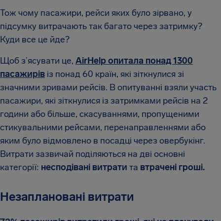
Тож чому пасажири, рейси яких було зірвано, у
підсумку витрачають так багато через затримку?
Куди все це йде?
Щоб з’ясувати це,
AirHelp опитала понад 1300
пасажирів
із понад 60 країн, які зіткнулися зі
значними зривами рейсів. В опитуванні взяли участь
пасажири, які зіткнулися із затримками рейсів на 2
години або більше, скасуваннями, пропущеними
стикувальними рейсами, перенаправленнями або
яким було відмовлено в посадці через овербукінг.
Витрати зазвичай поділяються на дві основні
категорії:
несподівані витрати
та
втрачені гроші.
Незаплановані витрати