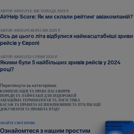
АВТОР:
AIRHELP
18 ЛИСТОПАДА 2025 Р.
НОВИНИ ТА ПУБЛІКАЦІЇ
AirHelp Score: Як ми склали рейтинг авіакомпаній?
АВТОР:
AIRHELP
5 ВЕРЕСНЯ 2025 Р.
Ось де цього літа відбулися наймасштабніші зриви
НОВИНИ ТА ПУБЛІКАЦІЇ
рейсів у Європі
АВТОР:
AIRHELP
22 СІЧНЯ 2025 Р.
Якими були 5 найбільших зривів рейсів у 2024
році?
Переглянути за категоріями
КОМПЕНСАЦІЯ ТА ПРАВА ПАСАЖИРІВ
ПОРАДИ ТА ЛАЙФХАКИ ДЛЯ ПОДОРОЖЕЙ
АВІАЦІЙНА ТЕРМІНОЛОГІЯ ТА ЛОГІСТИКА
БАГАЖ ТА ПРАВИЛА БЕЗПЕКИ
НОВИНИ ТА ПУБЛІКАЦІЇ
ДОКУМЕНТИ ТА ПРАВИЛА В’ЇЗДУ
ЗНАЙТЕ СВОЇ ПРАВА
Ваш путівник із прав
авіапасажирів
Ознайомтеся з нашим простим
ВИПУСК 2026