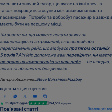
зменшити значний тягар, що лягає на їхні плечі, а
також покращить стосунки між авіакомпанією та
пасажирами. Потреби та добробут пасажирів завжди
мають бути на першому місці.
Чи знаєте ви, що можете подати заяву на
компенсацію за затриманий, скасований або
переповнений рейс, що відбувся
протягом останніх
3 років?
AirHelp допоможе вам
перевірити, чи маєте
ви право на компенсацію за ваш рейс
— це швидко,
легко та абсолютно без ризиків!
Автор зображення:
Steve Buissinne
з
Pixabay
ПОДІЛІТЬСЯ ЦИМ ІЗ ДРУЗЯМИ!
Trustpilot
Чудово
241,531
відгуки
НОВИНИ ТА ПУБЛІКАЦІЇ
Пов’язані статті
Переглянути все