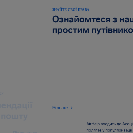
ЗНАЙТЕ СВОЇ ПРАВА
Ознайомтеся з н
простим путівник
КУ
ендації
Більше
 пошту
AirHelp входить до Асоці
полягає у популяризації 