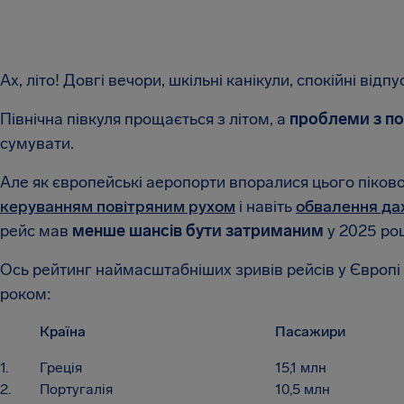
Ах, літо! Довгі вечори, шкільні канікули, спокійні відпу
Північна півкуля прощається з літом, а
проблеми з п
сумувати.
Але як європейські аеропорти впоралися цього піков
керуванням повітряним рухом
і навіть
обвалення да
рейс мав
менше шансів бути затриманим
у 2025 роц
Ось рейтинг наймасштабніших зривів рейсів у Європі 
роком:
Країна
Пасажири
1.
Греція
15,1 млн
2.
Португалія
10,5 млн