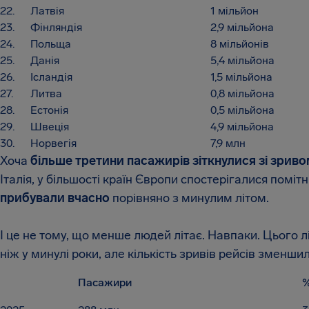
22.
Латвія
1 мільйон
23.
Фінляндія
2,9 мільйона
24.
Польща
8 мільйонів
25.
Данія
5,4 мільйона
26.
Ісландія
1,5 мільйона
27.
Литва
0,8 мільйона
28.
Естонія
0,5 мільйона
29.
Швеція
4,9 мільйона
30.
Норвегія
7,9 млн
Хоча
більше третини пасажирів зіткнулися зі зрив
Італія, у більшості країн Європи спостерігалися поміт
прибували вчасно
порівняно з минулим літом.
І це не тому, що менше людей літає. Навпаки. Цього л
ніж у минулі роки, але кількість зривів рейсів зменши
Пасажири
%