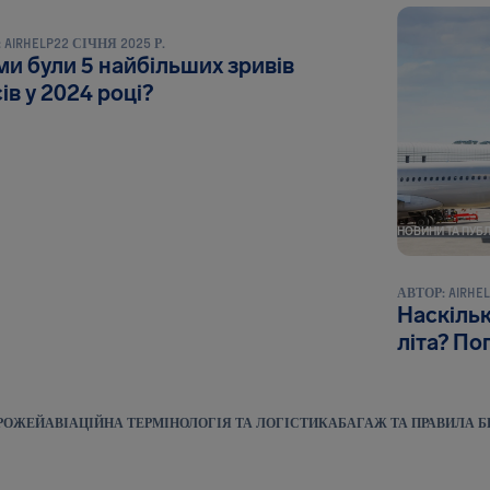
:
AIRHELP
22 СІЧНЯ 2025 Р.
и були 5 найбільших зривів
ів у 2024 році?
НОВИНИ ТА ПУБЛ
АВТОР:
AIRHE
Наскільк
літа? По
ОРОЖЕЙ
АВІАЦІЙНА ТЕРМІНОЛОГІЯ ТА ЛОГІСТИКА
БАГАЖ ТА ПРАВИЛА Б