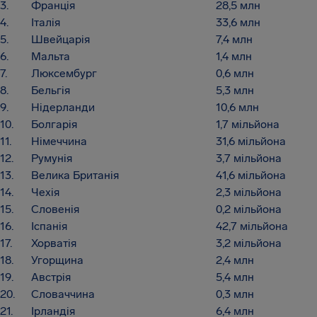
3.
Франція
28,5 млн
4.
Італія
33,6 млн
5.
Швейцарія
7,4 млн
6.
Мальта
1,4 млн
7.
Люксембург
0,6 млн
8.
Бельгія
5,3 млн
9.
Нідерланди
10,6 млн
10.
Болгарія
1,7 мільйона
11.
Німеччина
31,6 мільйона
12.
Румунія
3,7 мільйона
13.
Велика Британія
41,6 мільйона
14.
Чехія
2,3 мільйона
15.
Словенія
0,2 мільйона
16.
Іспанія
42,7 мільйона
17.
Хорватія
3,2 мільйона
18.
Угорщина
2,4 млн
19.
Австрія
5,4 млн
20.
Словаччина
0,3 млн
21.
Ірландія
6,4 млн