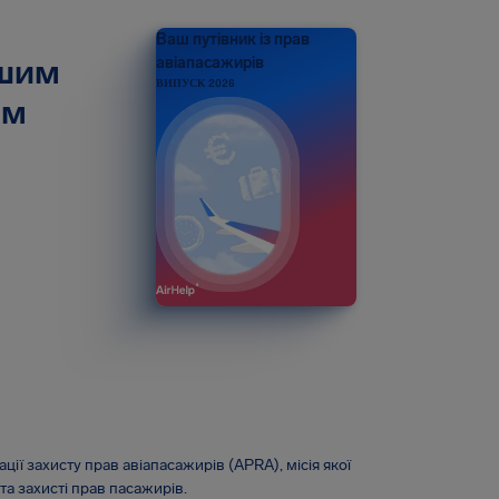
Ваш путівник із прав
ашим
авіапасажирів
ВИПУСК 2026
ом
ації захисту прав авіапасажирів (APRA), місія якої
та захисті прав пасажирів.