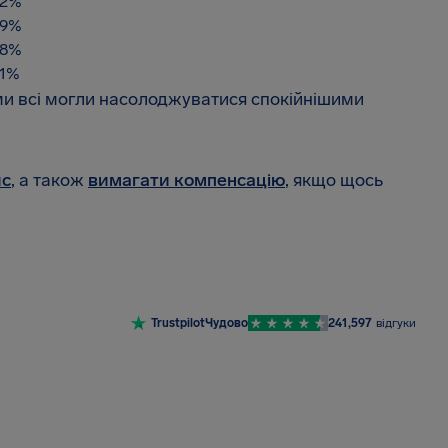
32%
39%
38%
1%
 ми всі могли насолоджуватися спокійнішими
йс
, а також
вимагати компенсацію
, якщо щось
Trustpilot
Чудово
241,597
відгуки
ТА ПУБЛІКАЦІЇ