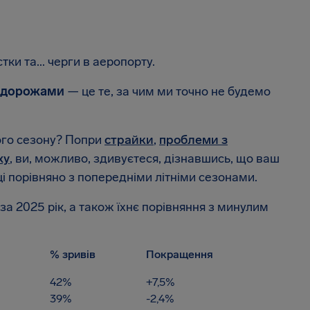
стки та... черги в аеропорту.
одорожами
— це те, за чим ми точно не будемо
ого сезону? Попри
страйки
,
проблеми з
ху
, ви, можливо, здивуєтеся, дізнавшись, що ваш
і порівняно з попередніми літніми сезонами.
за 2025 рік, а також їхнє порівняння з минулим
% зривів
Покращення
42%
+7,5%
39%
-2,4%