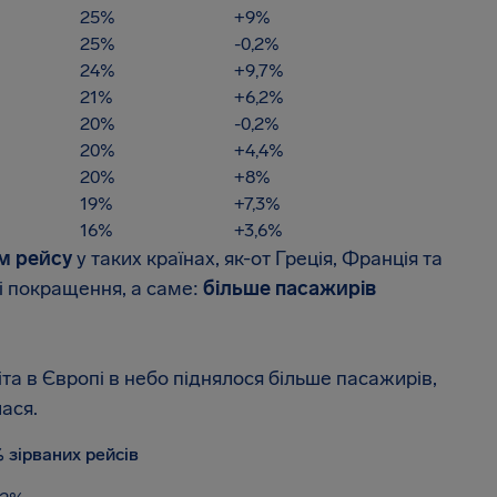
25%
+9%
25%
-0,2%
24%
+9,7%
21%
+6,2%
20%
-0,2%
20%
+4,4%
20%
+8%
19%
+7,3%
16%
+3,6%
ом рейсу
у таких країнах, як-от Греція, Франція та
ні покращення, а саме:
більше пасажирів
іта в Європі в небо піднялося більше пасажирів,
лася.
 зірваних рейсів