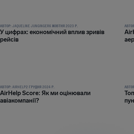
НОВИНИ ТА ПУБЛІКАЦІЇ
НОВИН
АВТОР:
JAQUELINE JUNGINGER
6 ЖОВТНЯ 2023 Р.
АВТОР
У цифрах: економічний вплив зривів
Air
рейсів
аер
НОВИНИ ТА ПУБЛІКАЦІЇ
НОВИН
АВТОР:
AIRHELP
2 ГРУДНЯ 2024 Р.
АВТОР
AirHelp Score: Як ми оцінювали
Топ
авіакомпанії?
пу