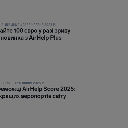
ПУБЛІКАЦІЇ
UELINE JUNGINGER
6 ЧЕРВНЯ 2023 Р.
йте 100 євро у разі зриву
 новинка з AirHelp Plus
ПУБЛІКАЦІЇ
H ARNFIELD
10 ЛИПНЯ 2025 Р.
еможці AirHelp Score 2025:
кращих аеропортів світу