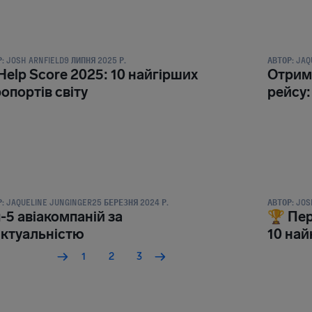
И ТА ПУБЛІКАЦІЇ
НОВИНИ ТА 
:
JOSH ARNFIELD
9 ЛИПНЯ 2025 Р.
АВТОР:
JAQ
Help Score 2025: 10 найгірших
Отрима
опортів світу
рейсу:
И ТА ПУБЛІКАЦІЇ
НОВИНИ ТА 
:
JAQUELINE JUNGINGER
25 БЕРЕЗНЯ 2024 Р.
АВТОР:
JOS
-5 авіакомпаній за
🏆 Пер
нктуальністю
10 най
1
2
3