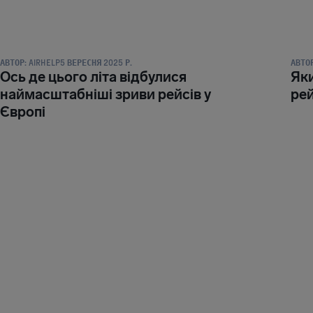
НОВИНИ ТА ПУБЛІКАЦІЇ
НОВИН
АВТОР:
AIRHELP
5 ВЕРЕСНЯ 2025 Р.
АВТОР
Ось де цього літа відбулися
Яки
наймасштабніші зриви рейсів у
рей
Європі