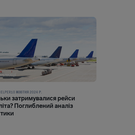
ПУБЛІКАЦІЇ
HELPER
10 ЖОВТНЯ 2024 Р.
льки затримувалися рейси
літа? Поглиблений аналіз
стики