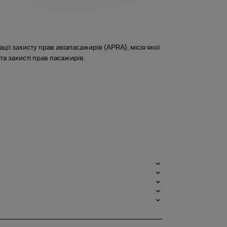
ації захисту прав авіапасажирів (APRA), місія якої
та захисті прав пасажирів.