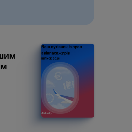
Ваш путівник із прав
ашим
авіапасажирів
ВИПУСК 2026
ом