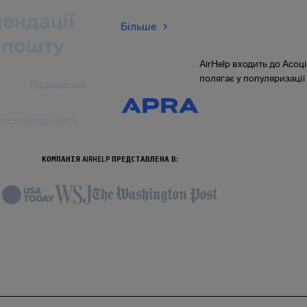
ендації
Більше
 пошту
AirHelp входить до Асоці
полягає у популяризації 
Підпишіться
ро конфіденційність
.
КОМПАНІЯ AIRHELP ПРЕДСТАВЛЕНА В: