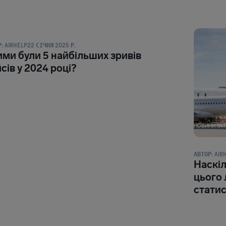
И ТА ПУБЛІКАЦІЇ
:
AIRHELP
22 СІЧНЯ 2025 Р.
ми були 5 найбільших зривів
сів у 2024 році?
НОВИНИ ТА 
АВТОР:
AIR
Наскі
цього 
стати