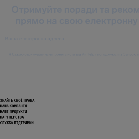
Отримуйте поради та реком
прямо на свою електронну
Я бажаю отримувати електронні листи від AirHelp і погоджуюся із
Заявою п
ЗНАЙТЕ СВОЇ ПРАВА
НАША КОМПАНІЯ
НАШІ ПРОДУКТИ
ПАРТНЕРСТВА
СЛУЖБА ПІДТРИМКИ