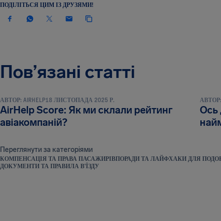
ПОДІЛІТЬСЯ ЦИМ ІЗ ДРУЗЯМИ!
Пов’язані статті
НОВИНИ ТА ПУБЛІКАЦІЇ
НОВИНИ 
АВТОР:
AIRHELP
18 ЛИСТОПАДА 2025 Р.
АВТОР
AirHelp Score: Як ми склали рейтинг
Ось 
авіакомпаній?
найм
Переглянути за категоріями
КОМПЕНСАЦІЯ ТА ПРАВА ПАСАЖИРІВ
ПОРАДИ ТА ЛАЙФХАКИ ДЛЯ ПОД
ДОКУМЕНТИ ТА ПРАВИЛА В’ЇЗДУ