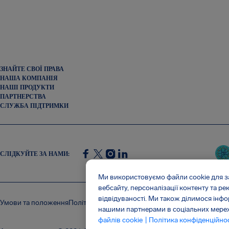
ЗНАЙТЕ СВОЇ ПРАВА
НАША КОМПАНІЯ
НАШІ ПРОДУКТИ
ПАРТНЕРСТВА
СЛУЖБА ПІДТРИМКИ
СЛІДКУЙТЕ ЗА НАМИ
:
SocialFacebook
SocialTwitter
SocialInstagram
SocialLinkedin
Ми використовуємо файли cookie для 
вебсайту, персоналізації контенту та р
відвідуваності. Ми також ділимося інф
Умови та положення
Політика конфіденційності
Файли cookie
Атака на
нашими партнерами в соціальних мережа
файлів cookie
| Політика конфіденційнос