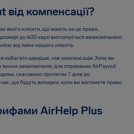
t від компенсації?
ках якого клієнти, що мають на це право,
 розмірі до 600 євро виплачується авіакомпанією
нією від імені нашого клієнта.
ься набагато швидше, ніж компенсація. Хоча ви
у винна авіакомпанія, для отримання AirPayout
одини, скасовано протягом 7 днів до
чає, що будуть випадки, коли ви матимете право
рифами AirHelp Plus