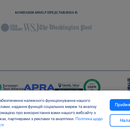
КОМПАНІЯ AIRHELP ПРЕДСТАВЛЕНА В:
забезпечення належного функціонування нашого
Прийня
еклами, надання функцій соціальних мереж та аналізу
ормацією про використання вами нашого вебсайту з
 ланцюг постачання Shai-Hulud
Відмова від договору
х, партнерами з реклами та аналітики.
Політика щодо
Нала
ті