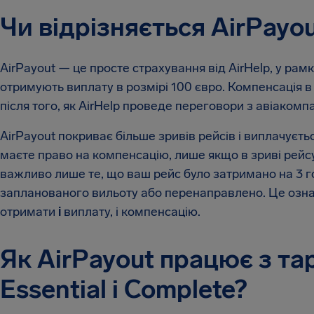
Чи відрізняється AirPayou
AirPayout — це просте страхування від AirHelp, у рам
отримують виплату в розмірі 100 євро. Компенсація в
після того, як AirHelp проведе переговори з авіакомпа
AirPayout покриває більше зривів рейсів і виплачуєт
маєте право на компенсацію, лише якщо в зриві рейс
важливо лише те, що ваш рейс було затримано на 3 г
запланованого вильоту або перенаправлено. Це озна
отримати
і
виплату, і компенсацію.
Як AirPayout працює з та
Essential і Complete?