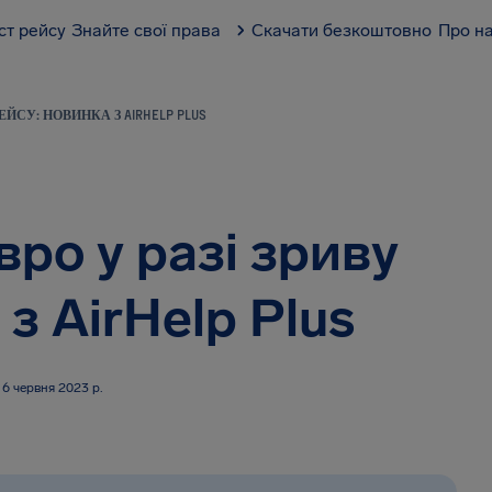
ст рейсу
Знайте свої права
Скачати безкоштовно
Про н
ЕЙСУ: НОВИНКА З AIRHELP PLUS
ро у разі зриву
з AirHelp Plus
6 червня 2023 р.