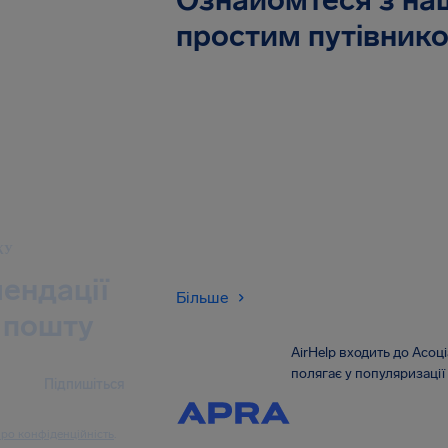
Ознайомтеся з н
простим путівник
КУ
ендації
Більше
 пошту
AirHelp входить до Асоці
полягає у популяризації 
Підпишіться
ро конфіденційність
.