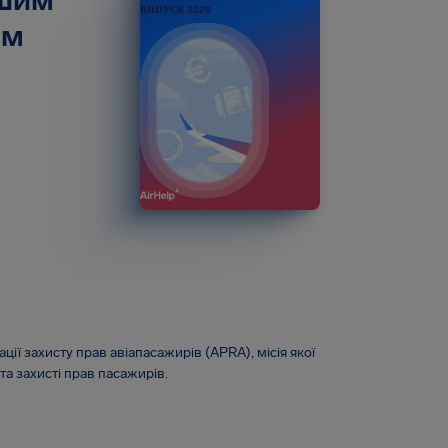
ашим
ВИПУСК 2026
ом
ації захисту прав авіапасажирів (APRA), місія якої
та захисті прав пасажирів.