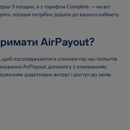
рші 3 поїздки, а з тарифом Complete — на всі
іяти, поїздки потрібно додати до вашого кабінету
тримати AirPayout?
, щоб насолоджуватися спокоєм під час польотів
трахування AirPayout, допомогу з отриманням
дуванням додаткових витрат і доступ до залів