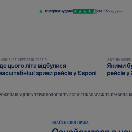
Trustpilot
Чудово
241,536
відгуки
ТА ПУБЛІКАЦІЇ
НОВИНИ ТА ПУБЛ
:
AIRHELP
5 ВЕРЕСНЯ 2025 Р.
АВТОР:
AIRHE
де цього літа відбулися
Якими бу
асштабніші зриви рейсів у Європі
рейсів у
ОРОЖЕЙ
АВІАЦІЙНА ТЕРМІНОЛОГІЯ ТА ЛОГІСТИКА
БАГАЖ ТА ПРАВИЛА Б
ЗНАЙТЕ СВОЇ ПРАВА