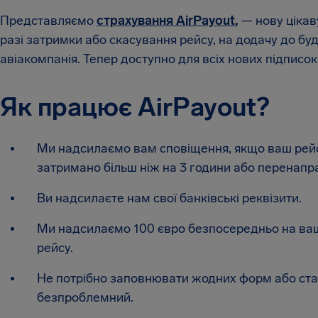
Представляємо
страхування AirPayout
,
— нову цікаву
разі затримки або скасування рейсу, на додачу до бу
авіакомпанія. Тепер доступно для всіх нових підписок 
Як працює AirPayout?
Ми надсилаємо вам сповіщення, якщо ваш рейс 
затримано більш ніж на 3 години або перенапр
Ви надсилаєте нам свої банківські реквізити.
Ми надсилаємо 100 євро безпосередньо на ваш 
рейсу.
Не потрібно заповнювати жодних форм або став
безпроблемний.