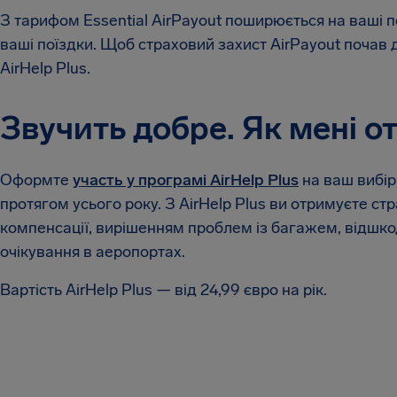
З тарифом Essential AirPayout поширюється на ваші пе
ваші поїздки. Щоб страховий захист AirPayout почав д
AirHelp Plus.
Звучить добре. Як мені о
Оформте
участь у програмі AirHelp Plus
на ваш вибір
протягом усього року. З AirHelp Plus ви отримуєте с
компенсації, вирішенням проблем із багажем, відшко
очікування в аеропортах.
Вартість AirHelp Plus — від 24,99 євро на рік.