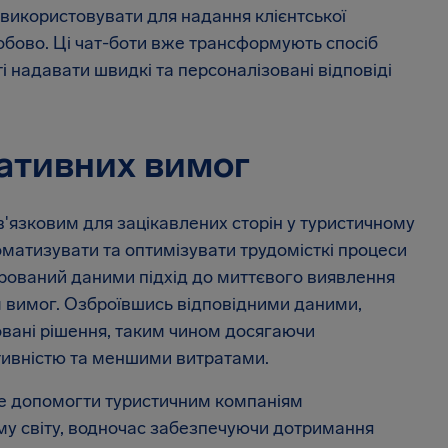
 використовувати для надання клієнтської
обово. Ці чат-боти вже трансформують спосіб
ті надавати швидкі та персоналізовані відповіді
ативних вимог
в'язковим для зацікавлених сторін у туристичному
оматизувати та оптимізувати трудомісткі процеси
ерований даними підхід до миттєвого виявлення
м вимог. Озброївшись відповідними даними,
овані рішення, таким чином досягаючи
тивністю та меншими витратами.
же допомогти туристичним компаніям
му світу, водночас забезпечуючи дотримання