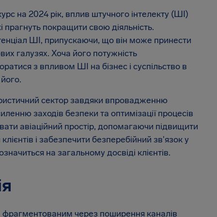
урс на 2024 рік, вплив штучного інтелекту (ШІ)
і прагнуть покращити свою діяльність.
енціал ШІ, припускаючи, що він може принести
тових галузях. Хоча його потужність
атися з впливом ШІ на бізнес і суспільство в
 його.
уристичний сектор завдяки впровадженню
силенню заходів безпеки та оптимізації процесів
вати авіаційний простір, допомагаючи підвищити
лієнтів і забезпечити безперебійний зв'язок у
значиться на загальному досвіді клієнтів.
ія
льш фрагментованим через поширення каналів