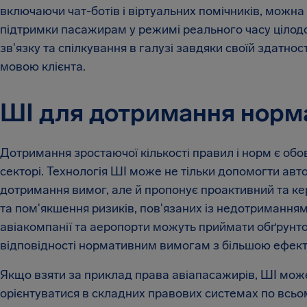
включаючи чат-ботів і віртуальних помічників, можна
підтримки пасажирам у режимі реального часу цілод
зв'язку та спілкування в галузі завдяки своїй здатнос
мовою клієнта.
ШІ для дотримання норм
Дотримання зростаючої кількості правил і норм є обо
секторі. Технологія ШІ може не тільки допомогти авт
дотримання вимог, але й пропонує проактивний та к
та пом'якшення ризиків, пов'язаних із недотримання
авіакомпанії та аеропорти можуть приймати обґрунт
відповідності нормативним вимогам з більшою ефек
Якщо взяти за приклад права авіапасажирів, ШІ мо
орієнтуватися в складних правових системах по всьо