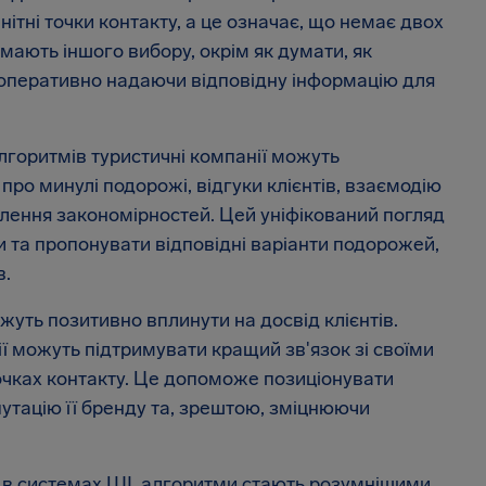
ітні точки контакту, а це означає, що немає двох
 мають іншого вибору, окрім як думати, як
 оперативно надаючи відповідну інформацію для
лгоритмів туристичні компанії можуть
про минулі подорожі, відгуки клієнтів, взаємодію
влення закономірностей. Цей уніфікований погляд
зи та пропонувати відповідні варіанти подорожей,
в.
уть позитивно вплинути на досвід клієнтів.
ії можуть підтримувати кращий зв'язок зі своїми
 точках контакту. Це допоможе позиціонувати
утацію її бренду та, зрештою, зміцнюючи
я в системах ШІ, алгоритми стають розумнішими.