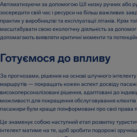
Автоматизуючи за допомогою ШІ низку ручних або ру
зосередити свій час і ресурси на більш важливих зав
практик у виробництві та експлуатації літаків. Крім 
масштабувати свою екологічну діяльність за допомого
допомагають виявляти критичні моменти та потенцій
Готуємося до впливу
За прогнозами, рішення на основі штучного інтелекту
маршрутів — покращать кожен аспект досвіду пасажи
високоперсоналізовані рішення, адаптовані до індиві
можливості для покращення обслуговування клієнтів 
пасажири були краще поінформовані про свої права п
Це знаменує собою наступний етап розвитку туристич
інтелект матиме на те, щоб зробити подорожі зручні