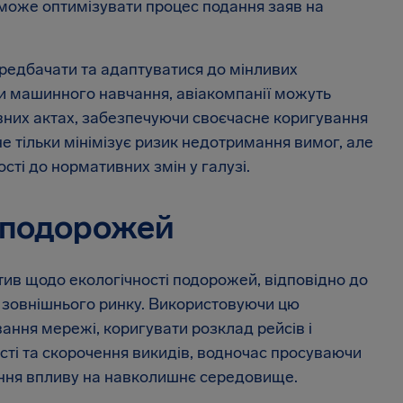
 може оптимізувати процес подання заяв на
редбачати та адаптуватися до мінливих
 машинного навчання, авіакомпанії можуть
вних актах, забезпечуючи своєчасне коригування
 не тільки мінімізує ризик недотримання вимог, але
сті до нормативних змін у галузі.
 подорожей
іатив щодо екологічності подорожей, відповідно до
ку зовнішнього ринку. Використовуючи цю
ання мережі, коригувати розклад рейсів і
сті та скорочення викидів, водночас просуваючи
ення впливу на навколишнє середовище.