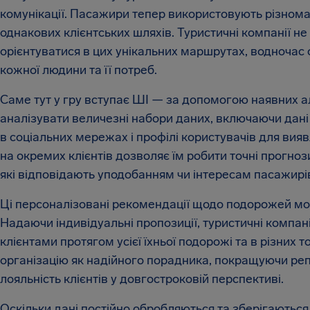
комунікації. Пасажири тепер використовують різноман
однакових клієнтських шляхів. Туристичні компанії не
орієнтуватися в цих унікальних маршрутах, водночас
кожної людини та її потреб.
Саме тут у гру вступає ШІ — за допомогою наявних а
аналізувати величезні набори даних, включаючи дані 
в соціальних мережах і профілі користувачів для вия
на окремих клієнтів дозволяє їм робити точні прогно
які відповідають уподобанням чи інтересам пасажирі
Ці персоналізовані рекомендації щодо подорожей мож
Надаючи індивідуальні пропозиції, туристичні компан
клієнтами протягом усієї їхньої подорожі та в різних
організацію як надійного порадника, покращуючи реп
лояльність клієнтів у довгостроковій перспективі.
Оскільки дані постійно обробляються та зберігаютьс