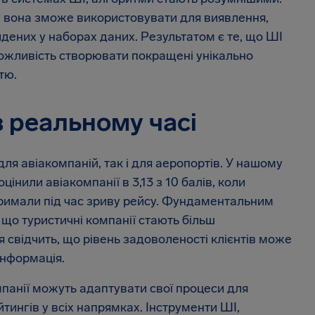
ку вона зможе використовувати для виявлення,
йдених у наборах даних. Результатом є те, що ШІ
ожливість створювати покращені унікально
тю.
 реальному часі
я авіакомпаній, так і для аеропортів. У нашому
нили авіакомпанії в 3,13 з 10 балів, коли
тримали під час зриву рейсу. Фундаментальним
що туристичні компанії стають більш
я свідчить, що рівень задоволеності клієнтів може
інформація.
панії можуть адаптувати свої процеси для
тингів у всіх напрямках. Інструменти ШІ,