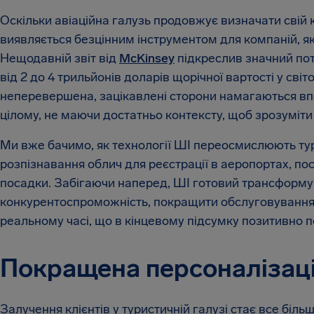
Оскільки авіаційна галузь продовжує визначати свій к
виявляється безцінним інструментом для компаній, як
Нещодавній звіт від
McKinsey
підкреслив значний пот
від 2 до 4 трильйонів доларів щорічної вартості у сві
неперевершена, зацікавлені сторони намагаються впор
цілому, не маючи достатньо контексту, щоб зрозуміти
Ми вже бачимо, як технології ШІ переосмислюють т
розпізнавання облич для реєстрації в аеропортах, по
посадки. Забігаючи наперед, ШІ готовий трансформу
конкурентоспроможність, покращити обслуговування к
реальному часі, що в кінцевому підсумку позитивно по
Покращена персоналізац
Залучення клієнтів у туристичній галузі стає все бі