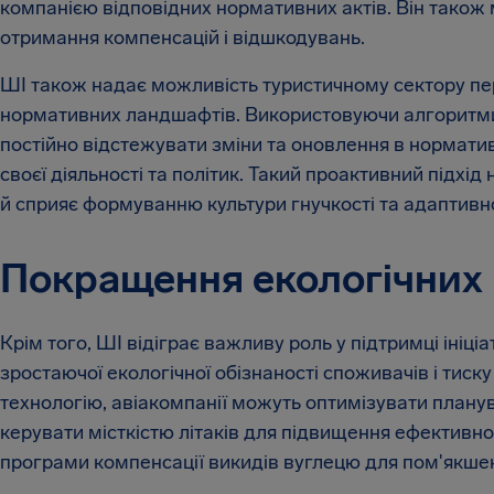
компанією відповідних нормативних актів. Він також
отримання компенсацій і відшкодувань.
ШІ також надає можливість туристичному сектору пе
нормативних ландшафтів. Використовуючи алгоритми
постійно відстежувати зміни та оновлення в нормати
своєї діяльності та політик. Такий проактивний підхід
й сприяє формуванню культури гнучкості та адаптивно
Покращення екологічних
Крім того, ШІ відіграє важливу роль у підтримці ініц
зростаючої екологічної обізнаності споживачів і тис
технологію, авіакомпанії можуть оптимізувати планув
керувати місткістю літаків для підвищення ефективно
програми компенсації викидів вуглецю для пом'якш