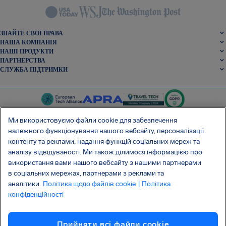
ЗНАЙТЕ СВОЇ ПРАВА
НАША КОМПАНІЯ
НАШІ ПРОДУКТИ
ПАРТНЕРСТВА
СЛУЖБА ПІДТРИМКИ
Ми використовуємо файли cookie для забезпечення
належного функціонування нашого вебсайту, персоналізації
контенту та реклами, надання функцій соціальних мереж та
SocialFacebook
SocialTwitter
SocialInstagram
SocialLinkedin
аналізу відвідуваності. Ми також ділимося інформацією про
використання вами нашого вебсайту з нашими партнерами
ОТРИМАЙТЕ НАШ БЕЗКОШТОВНИЙ ДОДАТОК
в соціальних мережах, партнерами з реклами та
аналітики.
Політика щодо файлів cookie
| Політика
конфіденційності
Умови та положення
Політика конфіденційності
Файли cookie
Прийняти всі файли сookie