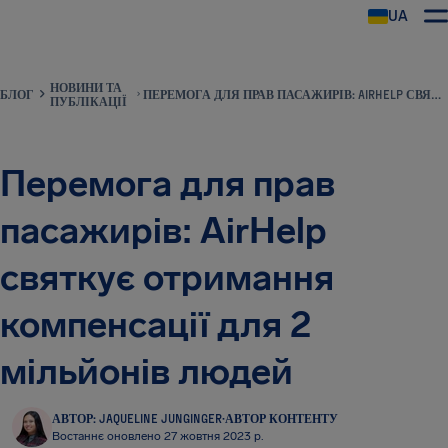
UA
AirHelp
НОВИНИ ТА
БЛОГ
ПЕРЕМОГА ДЛЯ ПРАВ ПАСАЖИРІВ: AIRHELP СВЯТКУЄ ОТРИМАННЯ КОМПЕНСАЦІЇ ДЛЯ 2 МІЛЬЙОНІВ ЛЮДЕЙ
ПУБЛІКАЦІЇ
Перемога для прав
пасажирів: AirHelp
святкує отримання
компенсації для 2
мільйонів людей
АВТОР: JAQUELINE JUNGINGER
·
АВТОР КОНТЕНТУ
Востаннє оновлено 27 жовтня 2023 р.