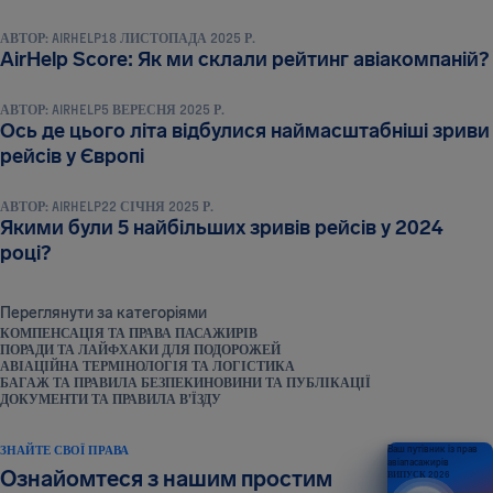
АВТОР:
AIRHELP
18 ЛИСТОПАДА 2025 Р.
НОВИНИ ТА ПУБЛІКАЦІЇ
AirHelp Score: Як ми склали рейтинг авіакомпаній?
АВТОР:
AIRHELP
5 ВЕРЕСНЯ 2025 Р.
Ось де цього літа відбулися наймасштабніші зриви
НОВИНИ ТА ПУБЛІКАЦІЇ
рейсів у Європі
АВТОР:
AIRHELP
22 СІЧНЯ 2025 Р.
Якими були 5 найбільших зривів рейсів у 2024
році?
Переглянути за категоріями
КОМПЕНСАЦІЯ ТА ПРАВА ПАСАЖИРІВ
ПОРАДИ ТА ЛАЙФХАКИ ДЛЯ ПОДОРОЖЕЙ
АВІАЦІЙНА ТЕРМІНОЛОГІЯ ТА ЛОГІСТИКА
БАГАЖ ТА ПРАВИЛА БЕЗПЕКИ
НОВИНИ ТА ПУБЛІКАЦІЇ
ДОКУМЕНТИ ТА ПРАВИЛА В’ЇЗДУ
ЗНАЙТЕ СВОЇ ПРАВА
Ваш путівник із прав
авіапасажирів
Ознайомтеся з нашим простим
ВИПУСК 2026