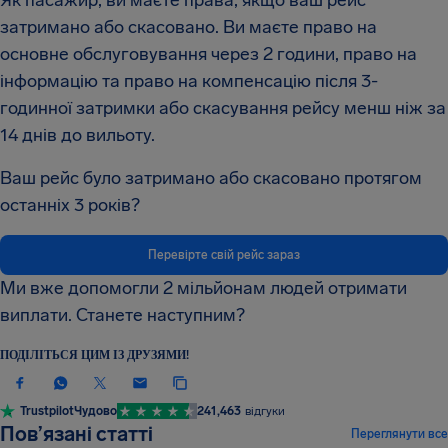
Як пасажир, ви маєте права, якщо ваш рейс
затримано або скасовано. Ви маєте право на
основне обслуговування через 2 години, право на
інформацію та право на компенсацію після 3-
годинної затримки або скасування рейсу менш ніж за
14 днів до вильоту.
Ваш рейс було затримано або скасовано протягом
останніх 3 років?
Перевірте свій рейс зараз
Ми вже допомогли 2 мільйонам людей отримати
виплати. Станете наступним?
ПОДІЛІТЬСЯ ЦИМ ІЗ ДРУЗЯМИ!
Trustpilot
Чудово
241,463
відгуки
НОВИНИ ТА ПУБЛІКАЦІЇ
Пов’язані статті
Переглянути все