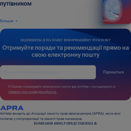
путівником
Більше
ПІДПИШІТЬСЯ НА НАШУ ІНФОРМАЦІЙНУ РОЗСИЛКУ
Отримуйте поради та рекомендації прямо на
свою електронну пошту
Підпишіться
Я бажаю отримувати електронні листи від AirHelp і погоджуюся із
Заявою про конфіденційність
.
AirHelp входить до Асоціації захисту прав авіапасажирів (APRA), місія якої
полягає у популяризації та захисті прав пасажирів.
КОМПАНІЯ AIRHELP ПРЕДСТАВЛЕНА В: