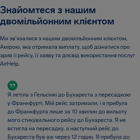
Знайомтеся з нашим
двомільйонним клієнтом
Ми зв'язалися з нашим двомільйонним клієнтом,
Амірою, яка отримала виплату, щоб дізнатися про
зрив її рейсу, її заяву та досвід використання послуг
AirHelp.
Я летіла з Гельсінкі до Бухареста з пересадкою
у Франкфурті. Мій рейс затримали, і я прибула
до Франкфурта лише за 10 хвилин до вильоту
мого стикувального рейсу до Бухареста. Я не
встигла на пересадку, а наступний рейс до
Бухареста був аж через 12 годин. Я прибула до