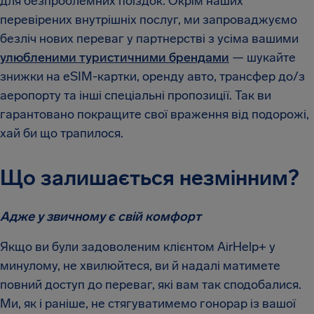
для безпроблемних поїздок. Окрім наших
перевірених внутрішніх послуг, ми запроваджуємо
безліч нових переваг у партнерстві з усіма вашими
улюбленими туристичними брендами
— шукайте
знижки на eSIM-картки, оренду авто, трансфер до/з
аеропорту та інші спеціальні пропозиції. Так ви
гарантовано покращите свої враження від подорожі,
хай би що трапилося.
Що залишається незмінним?
Адже у звичному є свій комфорт
Якщо ви були задоволеним клієнтом AirHelp+ у
минулому, не хвилюйтеся, ви й надалі матимете
повний доступ до переваг, які вам так сподобалися.
Ми, як і раніше, не стягуватимемо гонорар із вашої