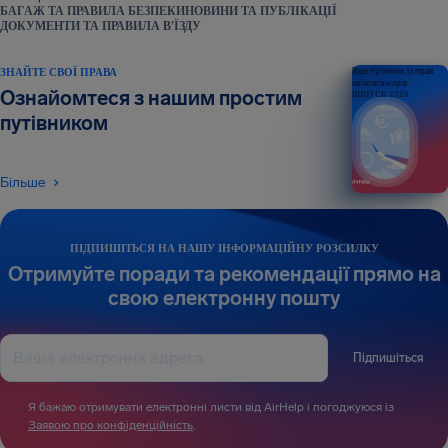
БАГАЖ ТА ПРАВИЛА БЕЗПЕКИ
НОВИНИ ТА ПУБЛІКАЦІЇ
ДОКУМЕНТИ ТА ПРАВИЛА В’ЇЗДУ
ЗНАЙТЕ СВОЇ ПРАВА
Ваш путівник із прав
авіапасажирів
Ознайомтеся з нашим простим
ВИПУСК 2026
путівником
Більше
ПІДПИШІТЬСЯ НА НАШУ ІНФОРМАЦІЙНУ РОЗСИЛКУ
Отримуйте поради та рекомендації прямо на
свою електронну пошту
Підпишіться
Я бажаю отримувати електронні листи від AirHelp і погоджуюся із
Заявою про конфіденційність
.