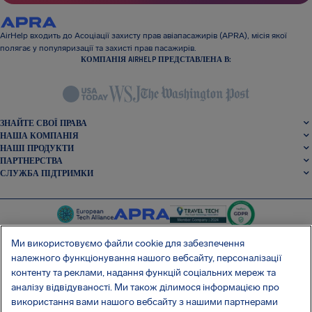
AirHelp входить до Асоціації захисту прав авіапасажирів (APRA), місія якої
полягає у популяризації та захисті прав пасажирів.
КОМПАНІЯ AIRHELP ПРЕДСТАВЛЕНА В:
ЗНАЙТЕ СВОЇ ПРАВА
НАША КОМПАНІЯ
НАШІ ПРОДУКТИ
ПАРТНЕРСТВА
СЛУЖБА ПІДТРИМКИ
Ми використовуємо файли cookie для забезпечення
належного функціонування нашого вебсайту, персоналізації
контенту та реклами, надання функцій соціальних мереж та
SocialFacebook
SocialTwitter
SocialInstagram
SocialLinkedin
аналізу відвідуваності. Ми також ділимося інформацією про
використання вами нашого вебсайту з нашими партнерами
ОТРИМАЙТЕ НАШ БЕЗКОШТОВНИЙ ДОДАТОК