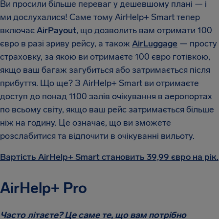
Ви просили більше переваг у дешевшому плані — і
ми дослухалися! Саме тому AirHelp+ Smart тепер
включає
AirPayout
, що дозволить вам отримати 100
євро в разі зриву рейсу, а також
AirLuggage
— просту
страховку, за якою ви отримаєте 100 євро готівкою,
якщо ваш багаж загубиться або затримається після
прибуття. Що ще? З AirHelp+ Smart ви отримаєте
доступ до понад 1100 залів очікування в аеропортах
по всьому світу, якщо ваш рейс затримається більше
ніж на годину. Це означає, що ви зможете
розслабитися та відпочити в очікуванні вильоту.
Вартість AirHelp+ Smart становить 39,99 євро на рік.
AirHelp+ Pro
Часто літаєте? Це саме те, що вам потрібно