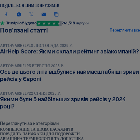
ПОДІЛІТЬСЯ ЦИМ ІЗ ДРУЗЯМИ!
Trustpilot
Чудово
241,518
відгуки
НОВИНИ ТА ПУБЛІКАЦІЇ
Пов’язані статті
Переглянути все
АВТОР:
AIRHELP
18 ЛИСТОПАДА 2025 Р.
НОВИНИ ТА ПУБЛІКАЦІЇ
AirHelp Score: Як ми склали рейтинг авіакомпаній?
АВТОР:
AIRHELP
5 ВЕРЕСНЯ 2025 Р.
Ось де цього літа відбулися наймасштабніші зриви
НОВИНИ ТА ПУБЛІКАЦІЇ
рейсів у Європі
АВТОР:
AIRHELP
22 СІЧНЯ 2025 Р.
Якими були 5 найбільших зривів рейсів у 2024
році?
Переглянути за категоріями
КОМПЕНСАЦІЯ ТА ПРАВА ПАСАЖИРІВ
ПОРАДИ ТА ЛАЙФХАКИ ДЛЯ ПОДОРОЖЕЙ
АВІАЦІЙНА ТЕРМІНОЛОГІЯ ТА ЛОГІСТИКА