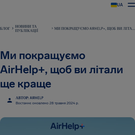
UA
AirHelp
НОВИНИ ТА
БЛОГ
МИ ПОКРАЩУЄМО AIRHELP+, ЩОБ ВИ ЛІТАЛИ ЩЕ КРАЩЕ
ПУБЛІКАЦІЇ
Ми покращуємо
AirHelp+, щоб ви літали
ще краще
АВТОР: AIRHELP
Востаннє оновлено 28 травня 2024 р.