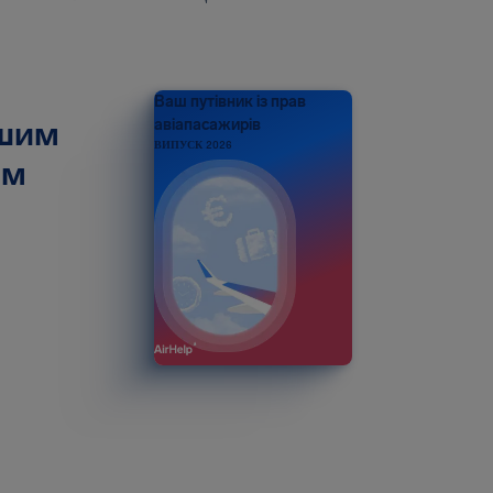
Ваш путівник із прав
ашим
авіапасажирів
ВИПУСК 2026
ом