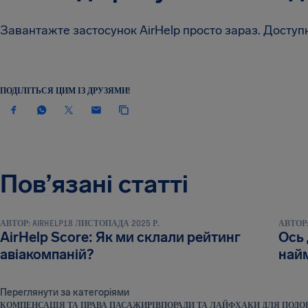
Завантажте застосунок AirHelp просто зараз. Доступ
ПОДІЛІТЬСЯ ЦИМ ІЗ ДРУЗЯМИ!
Пов’язані статті
НОВИНИ ТА ПУБЛІКАЦІЇ
НОВИНИ 
АВТОР:
AIRHELP
18 ЛИСТОПАДА 2025 Р.
АВТОР
AirHelp Score: Як ми склали рейтинг
Ось 
авіакомпаній?
найм
Переглянути за категоріями
КОМПЕНСАЦІЯ ТА ПРАВА ПАСАЖИРІВ
ПОРАДИ ТА ЛАЙФХАКИ ДЛЯ ПОД