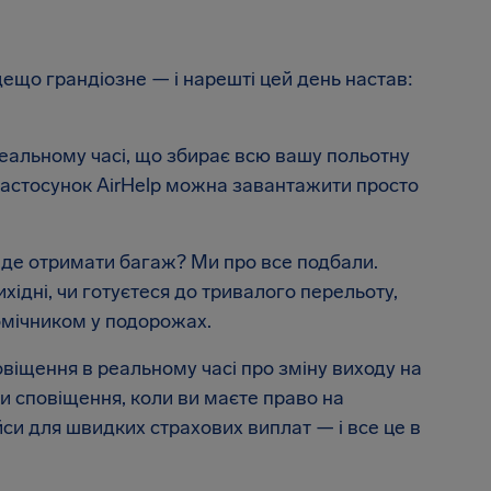
ещо грандіозне — і нарешті цей день настав:
еальному часі, що збирає всю вашу польотну
Застосунок AirHelp можна завантажити просто
, де отримати багаж? Ми про все подбали.
хідні, чи готуєтеся до тривалого перельоту,
омічником у подорожах.
віщення в реальному часі про зміну виходу на
ти сповіщення, коли ви маєте право на
йси для швидких страхових виплат — і все це в