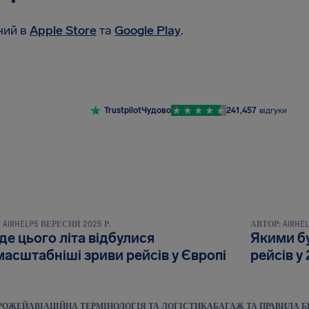
ний в
Apple Store
та
Google Play
.
Trustpilot
Чудово
241,457
відгуки
ТА ПУБЛІКАЦІЇ
НОВИНИ ТА ПУБЛ
:
AIRHELP
5 ВЕРЕСНЯ 2025 Р.
АВТОР:
AIRHE
де цього літа відбулися
Якими бу
асштабніші зриви рейсів у Європі
рейсів у
ОРОЖЕЙ
АВІАЦІЙНА ТЕРМІНОЛОГІЯ ТА ЛОГІСТИКА
БАГАЖ ТА ПРАВИЛА Б