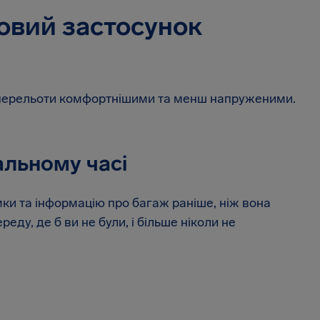
овий застосунок
ть перельоти комфортнішими та менш напруженими.
альному часі
мки та інформацію про багаж раніше, ніж вона
еду, де б ви не були, і більше ніколи не