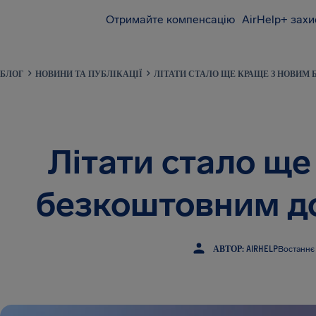
Отримайте компенсацію
AirHelp+ захи
AirHelp
БЛОГ
НОВИНИ ТА ПУБЛІКАЦІЇ
ЛІТАТИ СТАЛО ЩЕ КРАЩЕ З НОВИМ 
Літати стало ще
безкоштовним до
АВТОР: AIRHELP
Востаннє 