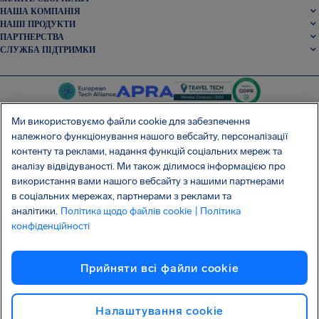
НАША КОМПАНІЯ
НАШІ ПРОДУКТИ
ПАРТНЕРСТВА
СЛУЖБА ПІДТРИМКИ
Ми використовуємо файли cookie для забезпечення
належного функціонування нашого вебсайту, персоналізації
контенту та реклами, надання функцій соціальних мереж та
SocialFacebook
SocialTwitter
SocialInstagram
SocialLinkedin
аналізу відвідуваності. Ми також ділимося інформацією про
використання вами нашого вебсайту з нашими партнерами
ОТРИМАЙТЕ НАШ БЕЗКОШТОВНИЙ ДОДАТОК
в соціальних мережах, партнерами з реклами та
аналітики.
Політика щодо файлів cookie
| Політика
конфіденційності
Умови та положення
Політика конфіденційності
Файли cookie
Прийняти всі файли сookie
Атака на ланцюг постачання Shai-Hulud
Відмова від договору
Українська
Авторське право © 2026 AirHelp
Налаштування cookie