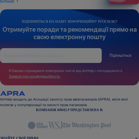
Більше
ПІДПИШІТЬСЯ НА НАШУ ІНФОРМАЦІЙНУ РОЗСИЛКУ
Отримуйте поради та рекомендації прямо на
свою електронну пошту
Підпишіться
Я бажаю отримувати електронні листи від AirHelp і погоджуюся із
Заявою про конфіденційність
.
AirHelp входить до Асоціації захисту прав авіапасажирів (APRA), місія якої
полягає у популяризації та захисті прав пасажирів.
КОМПАНІЯ AIRHELP ПРЕДСТАВЛЕНА В:
ЗНАЙТЕ СВОЇ ПРАВА