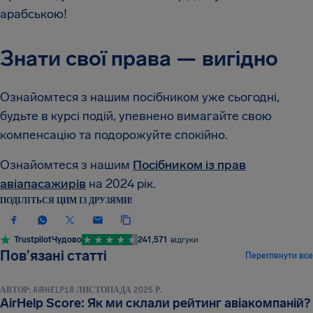
арабською!
Знати свої права — вигідно
Ознайомтеся з нашим посібником уже сьогодні,
будьте в курсі подій, упевнено вимагайте свою
компенсацію та подорожуйте спокійно.
Ознайомтеся з нашим
Посібником із прав
авіапасажирів
на 2024 рік.
ПОДІЛІТЬСЯ ЦИМ ІЗ ДРУЗЯМИ!
Trustpilot
Чудово
241,571
відгуки
НОВИНИ ТА ПУБЛІКАЦІЇ
Пов’язані статті
Переглянути все
АВТОР:
AIRHELP
18 ЛИСТОПАДА 2025 Р.
НОВИНИ ТА ПУБЛІКАЦІЇ
AirHelp Score: Як ми склали рейтинг авіакомпаній?