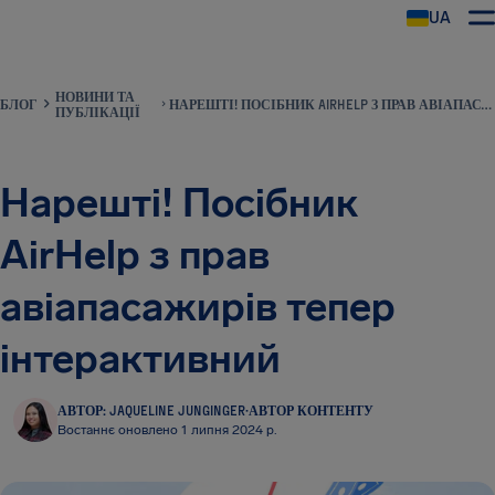
UA
AirHelp
НОВИНИ ТА
БЛОГ
НАРЕШТІ! ПОСІБНИК AIRHELP З ПРАВ АВІАПАСАЖИРІВ ТЕПЕР ІНТЕРАКТИВНИЙ
ПУБЛІКАЦІЇ
Нарешті! Посібник
AirHelp з прав
авіапасажирів тепер
інтерактивний
АВТОР: JAQUELINE JUNGINGER
·
АВТОР КОНТЕНТУ
Востаннє оновлено 1 липня 2024 р.