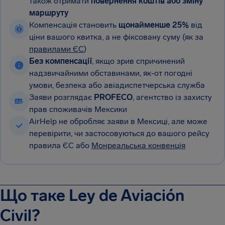
також отримати
повернення коштів або зміну
маршруту
Компенсація становить
щонайменше 25%
від
ціни вашого квитка, а не фіксовану суму (як за
правилами ЄС
)
Без компенсації
, якщо зрив спричинений
надзвичайними обставинами, як-от погодні
умови, безпека або авіадиспетчерська служба
Заяви розглядає
PROFECO
, агентство із захисту
прав споживачів Мексики
AirHelp не обробляє заяви в Мексиці, але може
перевірити, чи застосовуються до вашого рейсу
правила ЄС або
Монреальська конвенція
Що таке Ley de Aviación
Civil?