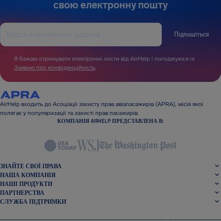
свою електронну пошту
Підпишіться
Я бажаю отримувати електронні листи від AirHelp і погоджуюся із
Заявою про конфіденційність
.
AirHelp входить до Асоціації захисту прав авіапасажирів (APRA), місія якої
полягає у популяризації та захисті прав пасажирів.
КОМПАНІЯ AIRHELP ПРЕДСТАВЛЕНА В:
ЗНАЙТЕ СВОЇ ПРАВА
НАША КОМПАНІЯ
НАШІ ПРОДУКТИ
ПАРТНЕРСТВА
СЛУЖБА ПІДТРИМКИ