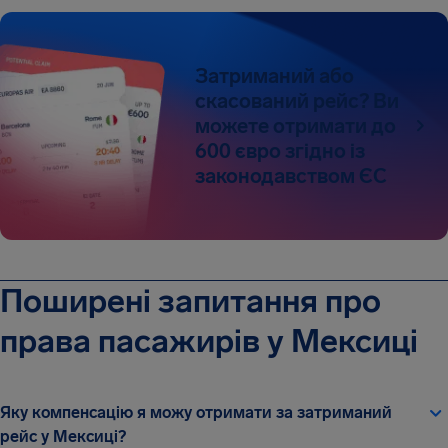
Затриманий або
скасований рейс? Ви
можете отримати до
600 євро згідно із
законодавством ЄС
Поширені запитання про
права пасажирів у Мексиці
Яку компенсацію я можу отримати за затриманий
рейс у Мексиці?