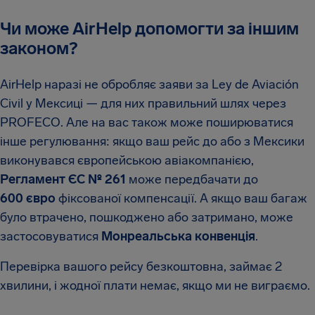
Чи може AirHelp допомогти за іншим
законом?
AirHelp наразі не обробляє заяви за Ley de Aviación
Civil у Мексиці — для них правильний шлях через
PROFECO. Але на вас також може поширюватися
інше регулювання: якщо ваш рейс до або з Мексики
виконувався європейською авіакомпанією,
Регламент ЄС № 261
може передбачати до
600 євро
фіксованої компенсації. А якщо ваш багаж
було втрачено, пошкоджено або затримано, може
застосовуватися
Монреальська конвенція
.
Перевірка вашого рейсу безкоштовна, займає 2
хвилини, і жодної плати немає, якщо ми не виграємо.