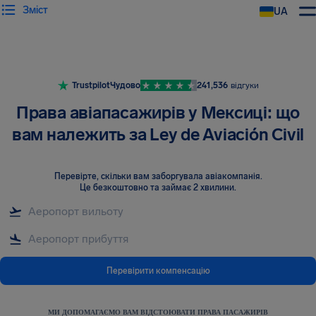
Зміст
UA
AirHelp
Trustpilot
Чудово
241,536
відгуки
Права авіапасажирів у Мексиці: що
вам належить за Ley de Aviación Civil
Перевірте, скільки вам заборгувала авіакомпанія
.
Це безкоштовно та займає 2 хвилини.
Перевірити компенсацію
МИ ДОПОМАГАЄМО ВАМ ВІДСТОЮВАТИ ПРАВА ПАСАЖИРІВ