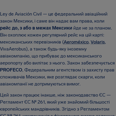
Ley de Aviación Civil — це федеральний авіаційний
закон Мексики, і саме він надає вам права, коли
рейс до, з або в межах Мексики
йде не за планом.
Він охоплює кожен регулярний рейс на цій карті:
мексиканських перевізників (
Aeroméxico
,
Volaris
,
VivaAerobus), а також будь-яку іноземну
авіакомпанію, що прибуває до мексиканського
аеропорту або вилітає з нього. Закон забезпечується
PROFECO
, Федеральним агентством із захисту прав
споживачів Мексики, яке розглядає скарги, коли
авіакомпанії не дотримуються вимог.
Цей закон працює інакше, ніж законодавство ЄС —
Регламент ЄС № 261, який уже знайомий більшості
європейських мандрівників. Згідно з Регламентом