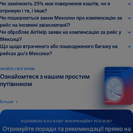
Чи замінюють 25% моє повернення коштів, чи я
отримую і те, і інше?
Чи поширюється закон Мексики про компенсацію за
рейс на іноземні авіакомпанії?
Чи обробляє AirHelp заяви на компенсацію за рейс у
Мексиці?
Що щодо втраченого або пошкодженого багажу на
рейсах до/з Мексики?
ЗНАЙТЕ СВОЇ ПРАВА
Ваш путівник із прав
авіапасажирів
Ознайомтеся з нашим простим
ВИПУСК 2026
путівником
Більше
ПІДПИШІТЬСЯ НА НАШУ ІНФОРМАЦІЙНУ РОЗСИЛКУ
Отримуйте поради та рекомендації прямо на