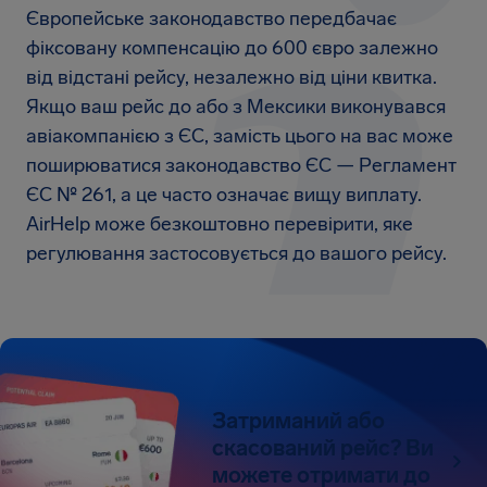
Європейське законодавство передбачає
фіксовану компенсацію до 600 євро залежно
від відстані рейсу, незалежно від ціни квитка.
Якщо ваш рейс до або з Мексики виконувався
авіакомпанією з ЄС, замість цього на вас може
поширюватися законодавство ЄС — Регламент
ЄС № 261, а це часто означає вищу виплату.
AirHelp може безкоштовно перевірити, яке
регулювання застосовується до вашого рейсу.
Затриманий або
скасований рейс? Ви
можете отримати до