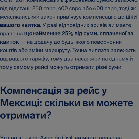
ЄС № 261, компенсація є фіксованою сумою залежно
від відстані: 250 євро, 400 євро або 600 євро, тоді як
мексиканський закон прив’язує компенсацію до
ціни
вашого квитка
. У разі відповідних зривів ви маєте
право на
щонайменше 25% від суми, сплаченої за
квиток
— на додачу до будь-якого повернення
коштів або зміни маршруту. Точна виплата залежить
від вашого тарифу, тому два пасажири на одному й
тому самому рейсі можуть отримати різні суми.
Компенсація за рейс у
Мексиці: скільки ви можете
отримати?
Згідно з Ley de Aviación Civil, ви маєте право на