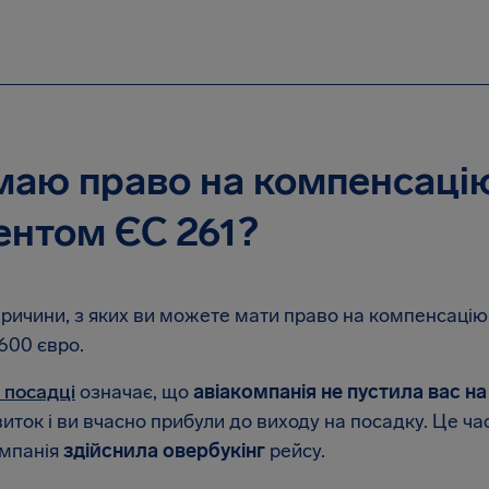
маю право на компенсацію
ентом ЄС 261?
причини, з яких ви можете мати право на компенсацію 
 600 євро.
 посадці
означає, що
авіакомпанія не пустила вас на
виток і ви вчасно прибули до виходу на посадку. Це ча
омпанія
здійснила овербукінг
рейсу.