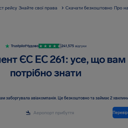
ст рейсу
Знайте свої права
Скачати безкоштовно
Про н
Trustpilot
Чудово
241,575
відгуки
ент ЄС EC 261: усе, що вам
потрібно знати
вам заборгувала авіакомпанія
.
Це безкоштовно та займає 2 хвилини
Перевір