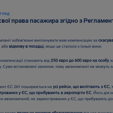
ОГЛЯД
свої права пасажира згідно з Регламен
мпанії зобов'язані виплачувати вам компенсацію за
скасув
и
або
відмову в посадці,
якщо це сталося з їхньої вини.
 компенсації становить від
250 євро
до 600 євро на особу
з
у. Суми встановлені законом, тому авіакомпанії не можуть
ент ЄС 261 поширюється на
усі рейси, що вилітають з ЄС,
трованих у ЄС, що прибувають в аеропорти ЄС
. Його дія
си авіакомпаній, не зареєстрованих у ЄС, що прибувають до
ож маєте
право на основне обслуговування
під час очікува