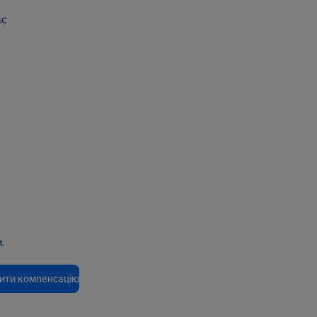
ас
.
ити компенсацію