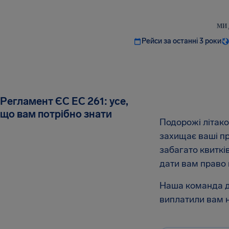
МИ 
Рейси за останні 3 роки
Регламент ЄС EC 261: усе,
що вам потрібно знати
Подорожі літако
захищає ваші пр
забагато квиткі
дати вам право 
Наша команда до
виплатили вам н