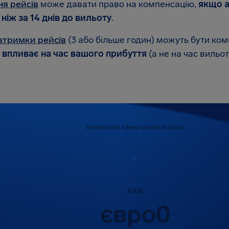
ня рейсів
може давати право на компенсацію,
якщо а
ніж за 14 днів до вильоту
.
атримки рейсів
(3 або більше годин) можуть бути ком
 впливає на час вашого прибуття
(а не на час вильот
РОЗРАХУЙТЕ СВОЮ КОМПЕНСАЦІЮ
0
KM
євро
0