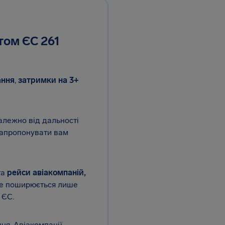
том ЄС 261
ання
,
затримки на 3+
алежно від дальності
 запропонувати вам
та
рейси авіакомпаній,
 не поширюється лише
 ЄС.
ння. Авіакомпанії