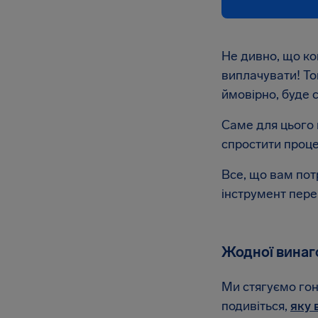
Не дивно, що ко
виплачувати! То
ймовірно, буде 
Саме для цього м
спростити проце
Все, що вам пот
інструмент пере
Жодної винаго
Ми стягуємо гон
подивіться,
яку 