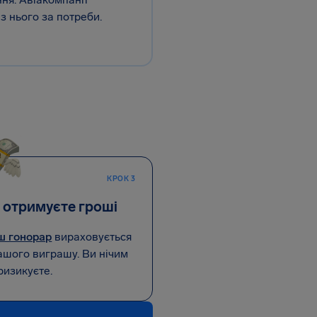
з нього за потреби.
КРОК 3
 отримуєте гроші
ш гонорар
вираховується
ашого виграшу. Ви нічим
ризикуєте.