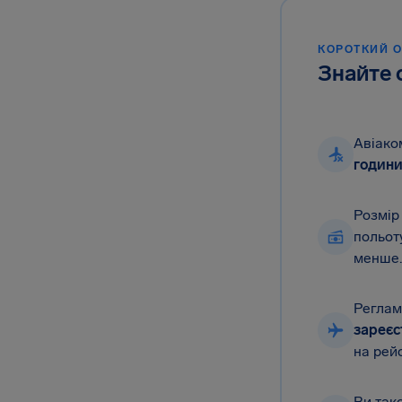
КОРОТКИЙ 
Знайте 
Авіако
годин
Розмір
польот
менше.
Реглам
зареєс
на рей
Ви так