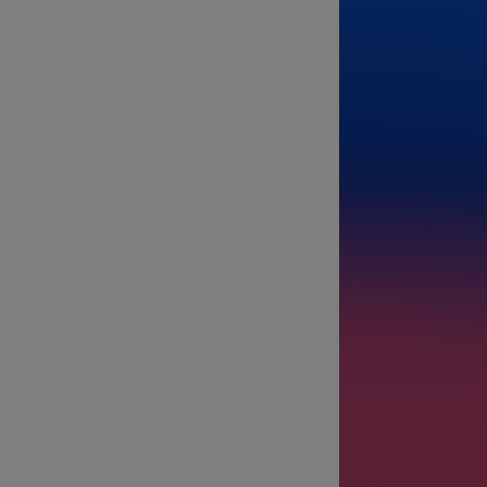
Від
До
Пасажири