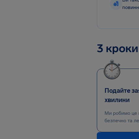
повинн
3 кроки
Подайте зая
хвилини
Ми робимо це 
безпечно та ле