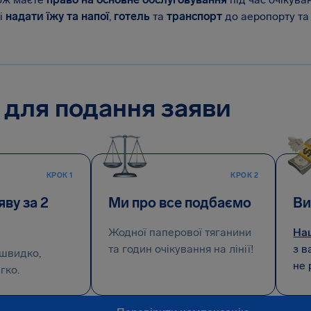
і
надати їжу та напої
,
готель
та
транспорт
до аеропорту та 
 для подання заяви
КРОК 1
КРОК 2
ву за 2
Ми про все подбаємо
Ви
Жодної паперової тяганини
На
та годин очікування на лінії!
з в
швидко,
не 
гко.