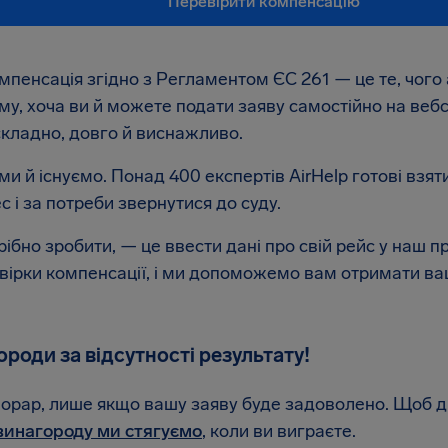
Перевірити компенсацію
мпенсація згідно з Регламентом ЄС 261 — це те, чого 
му, хоча ви й можете подати заяву самостійно на вебса
складно, довго й виснажливо.
и й існуємо. Понад 400 експертів AirHelp готові взяти
с і за потреби звернутися до суду.
рібно зробити, — це ввести дані про свій рейс у наш п
вірки компенсації, і ми допоможемо вам отримати ваш
роди за відсутності результату!
орар, лише якщо вашу заяву буде задоволено. Щоб ді
винагороду ми стягуємо
, коли ви виграєте.