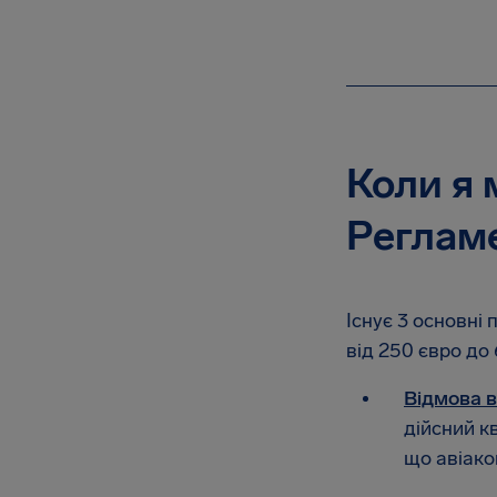
Коли я 
Реглам
Існує 3 основні 
від 250 євро до
Відмова в
дійсний к
що авіак