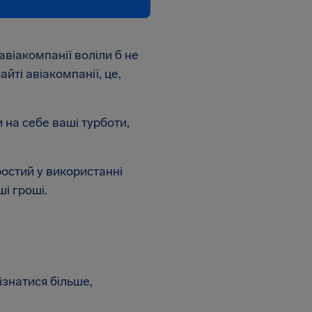
авіакомпанії воліли б не
йті авіакомпанії, це,
 на себе ваші турботи,
ростий у використанні
і гроші.
знатися більше,