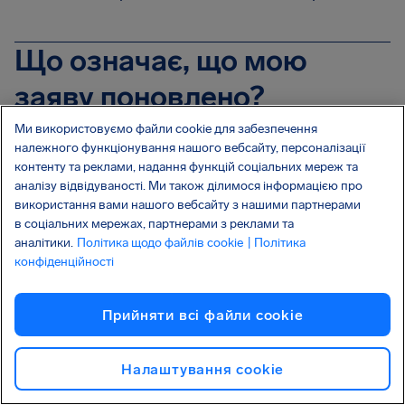
Що означає, що мою
заяву поновлено?
Якщо ми не отримаємо необхідні документи для
Ми використовуємо файли cookie для забезпечення
належного функціонування нашого вебсайту, персоналізації
подальшої роботи з вашою заявою, нам
контенту та реклами, надання функцій соціальних мереж та
доведеться її закрити. Однак її можна буде
аналізу відвідуваності. Ми також ділимося інформацією про
поновити в будь-який час після надання відсутніх
використання вами нашого вебсайту з нашими партнерами
документів, щоб ми могли продовжити роботу
в соціальних мережах, партнерами з реклами та
аналітики.
Політика щодо файлів cookie
| Політика
над отриманням вашої компенсації.
конфіденційності
Як оновити свої особисті
Прийняти всі файли сookie
дані?
Налаштування cookie
Ви можете оновити свої особисті дані,