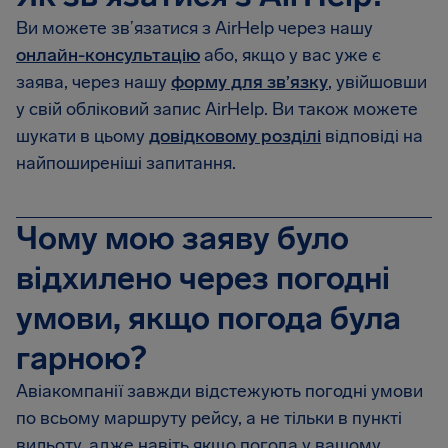
Ви можете зв’язатися з AirHelp через нашу
онлайн-консультацію
або, якщо у вас уже є
заява, через нашу
форму для зв’язку
, увійшовши
у свій обліковий запис AirHelp. Ви також можете
шукати в цьому
довідковому розділі
відповіді на
найпоширеніші запитання.
Чому мою заяву було
відхилено через погодні
умови, якщо погода була
гарною?
Авіакомпанії завжди відстежують погодні умови
по всьому маршруту рейсу, а не тільки в пункті
вильоту, адже навіть якщо погода у вашому