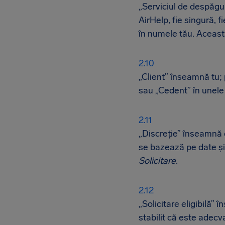
„Serviciul de despăgub
AirHelp, fie singură, 
în numele tău. Aceasta
„Client” înseamnă tu;
sau „Cedent” în unel
„Discreție” înseamnă că
se bazează pe date și
Solicitare.
„Solicitare eligibilă” 
stabilit că este adecv