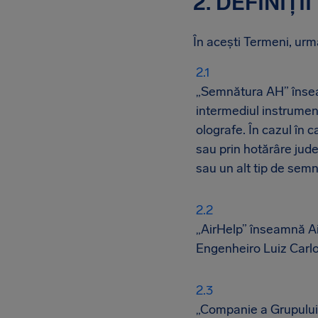
2. DEFINIȚII
În acești Termeni, urmă
„Semnătura AH” înseam
intermediul instrumen
olografe. În cazul în 
sau prin hotărâre jud
sau un alt tip de sem
„AirHelp” înseamnă Air
Engenheiro Luiz Carlos
„Companie a Grupului A