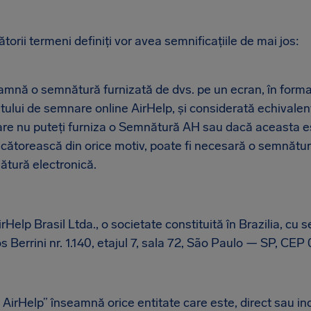
torii termeni definiți vor avea semnificațiile de mai jos:
nă o semnătură furnizată de dvs. pe un ecran, în format
tului de semnare online AirHelp, și considerată echivalen
care nu puteți furniza o Semnătură AH sau dacă aceasta es
ecătorească din orice motiv, poate fi necesară o semnătu
nătură electronică.
Help Brasil Ltda., o societate constituită în Brazilia, cu s
 Berrini nr. 1.140, etajul 7, sala 72, São Paulo — SP, CE
irHelp” înseamnă orice entitate care este, direct sau ind