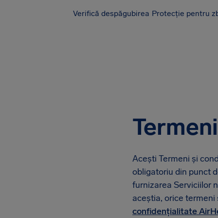
Verifică despăgubirea
Protecție pentru z
AirHelp
Termeni 
Acești Termeni și cond
obligatoriu din punct de
furnizarea Serviciilor
aceștia, orice termeni 
confidențialitate AirH