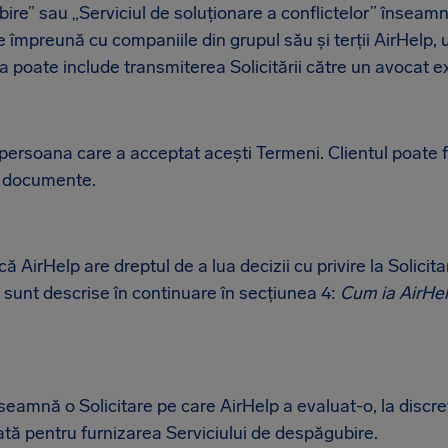
ire” sau „Serviciul de soluționare a conflictelor” înseamnă
fie împreună cu companiile din grupul său și terții AirHelp,
 poate include transmiterea Solicitării către un avocat e
 persoana care a acceptat acești Termeni. Clientul poate 
e documente.
 AirHelp are dreptul de a lua decizii cu privire la Solicita
 sunt descrise în continuare în secțiunea 4:
Cum ia AirHelp
înseamnă o Solicitare pe care AirHelp a evaluat-o, la discreț
ată pentru furnizarea Serviciului de despăgubire.