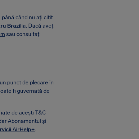
 până când nu ați citit
ru Brazilia
. Dacă aveți
om
sau consultați
u un punct de plecare în
 poate fi guvernată de
ernate de acești T&C
, dar Abonamentul și
vicii AirHelp+
.