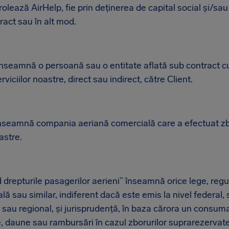
olează AirHelp, fie prin deținerea de capital social și/sau
ract sau în alt mod.
 înseamnă o persoană sau o entitate aflată sub contract c
rviciilor noastre, direct sau indirect, către Client.
seamnă compania aeriană comercială care a efectuat zbo
oastre.
drepturile pasagerilor aerieni” înseamnă orice lege, regu
lă sau similar, indiferent dacă este emis la nivel federal, 
l sau regional, și jurisprudență, în baza cărora un consuma
 daune sau rambursări în cazul zborurilor suprarezervate,