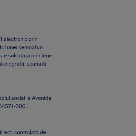
 electronic prin
tul unei semnături
te solicitată prin lege
ră olografă, scanată
ediul social la Avenida
P 04571-000..
irect, controlată de