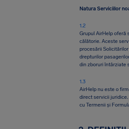
Natura Serviciilor no
Grupul AirHelp oferă s
călătorie. Aceste servic
procesării Solicităril
drepturilor pasagerilor
din zboruri întârziate
AirHelp nu este o firm
direct servicii juridic
cu Termenii și Formul