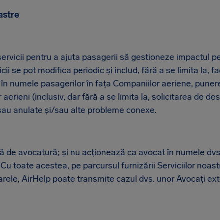
astre
ervicii pentru a ajuta pasagerii să gestioneze impactul pe
ii se pot modifica periodic și includ, fără a se limita la, fa
or în numele pasagerilor în fața Companiilor aeriene, puner
 aerieni (inclusiv, dar fără a se limita la, solicitarea de d
 sau anulate și/sau alte probleme conexe.
ă de avocatură; și nu acționează ca avocat în numele dvs. 
e. Cu toate acestea, pe parcursul furnizării Serviciilor noas
arele, AirHelp poate transmite cazul dvs. unor Avocați ext