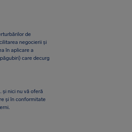
rturbărilor de
cilitarea negocierii și
ea în aplicare a
espăgubiri) care decurg
și nici nu vă oferă
tre și în conformitate
erni.