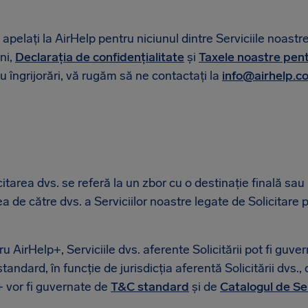
elați la AirHelp pentru niciunul dintre Serviciile noastre
ni,
Declarația de confidențialitate
și
Taxele noastre pent
au îngrijorări, vă rugăm să ne contactați la
info@airhelp.c
icitarea dvs. se referă la un zbor cu o destinație finală sa
area de către dvs. a Serviciilor noastre legate de Solicitare
 AirHelp+, Serviciile dvs. aferente Solicitării pot fi guv
tandard, în funcție de jurisdicția aferentă Solicitării dvs.
p+ vor fi guvernate de
T&C standard
și de
Catalogul de Ser