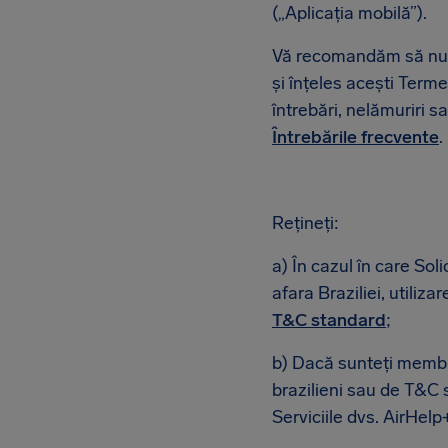
(„Aplicația mobilă”).
Vă recomandăm să nu ap
și înțeles acești Terme
întrebări, nelămuriri s
Întrebările frecvente
.
Rețineți:
a) În cazul în care Sol
afara Braziliei, utiliz
T&C standard
;
b) Dacă sunteți membru
brazilieni sau de T&C s
Serviciile dvs. AirHel