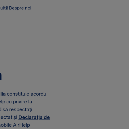
tuită
Despre noi
a
lia
constituie acordul
lp cu privire la
d să respectați
lectat și
Declarația de
mobile AirHelp