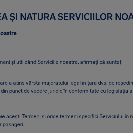
REA ȘI NATURA SERVICIILOR NO
 noastre
ni și utilizând Serviciile noastre, afirmați că sunteți
are a atins vârsta majoratului legal în țara dvs. de reședi
 din punct de vedere juridic în conformitate cu legislația ap
ie acești Termeni și orice termeni specifici Serviciului în
r pasageri.