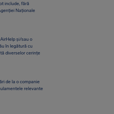
t include, fără
 Agenției Naționale
AirHelp și/sau o
ău în legătură cu
tă diverselor cerințe
ări de la o companie
egulamentele relevante