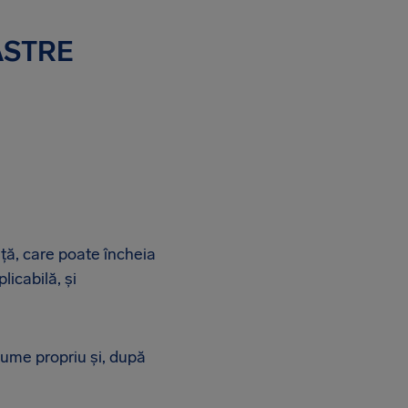
ASTRE
nță, care poate încheia
licabilă, și
 nume propriu și, după