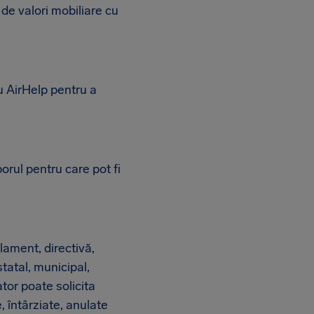
 de valori mobiliare cu
u AirHelp pentru a
rul pentru care pot fi
lament, directivă,
statal, municipal,
tor poate solicita
 întârziate, anulate