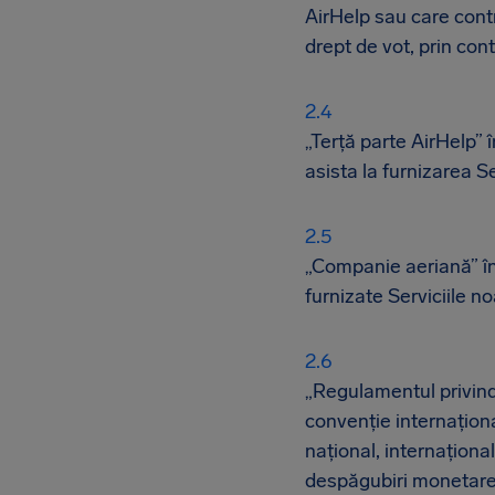
AirHelp sau care contr
drept de vot, prin cont
„Terță parte AirHelp”
asista la furnizarea Se
„Companie aeriană” în
furnizate Serviciile n
„Regulamentul privind 
convenție internaționa
național, internaționa
despăgubiri monetare,