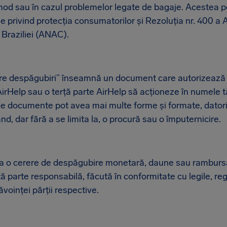
 mod sau în cazul problemelor legate de bagaje. Acestea po
ale privind protecția consumatorilor și Rezoluția nr. 400 a
a Braziliei (ANAC).
are despăgubiri” înseamnă un document care autorizează 
irHelp sau o terță parte AirHelp să acționeze în numele t
 de documente pot avea mai multe forme și formate, datori
ând, dar fără a se limita la, o procură sau o împuternicire.
ă la o cerere de despăgubire monetară, daune sau ramburs
tă parte responsabilă, făcută în conformitate cu legile, r
ăvoinței părții respective.