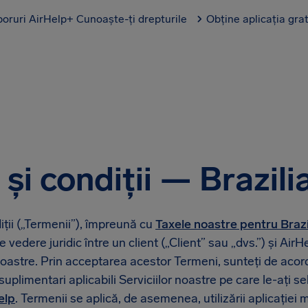
boruri AirHelp+
Cunoaște-ți drepturile
Obține aplicația gra
și condiții — Brazili
iții („Termenii”), împreună cu
Taxele noastre pentru Brazi
 vedere juridic între un client („Client” sau „dvs.”) și AirHe
 noastre. Prin acceptarea acestor Termeni, sunteți de acor
suplimentari aplicabili Serviciilor noastre pe care le-ați se
elp
. Termenii se aplică, de asemenea, utilizării aplicației 