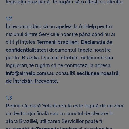
legislația braziliană. Te rugăm să o citești cu atenție.
Îți recomandăm să nu apelezi la AirHelp pentru
niciunul dintre Serviciile noastre până când nu ai
citit și înțeles
Termenii brazilieni
,
Declarația de
confidențialitate
și documentul Taxele noastre
pentru Brazilia. Dacă ai întrebări, nelămuriri sau
îngrijorări, te rugăm să ne contactezi la adresa
info@airhelp.com
sau consultă
secțiunea noastră
de Întrebări frecvente
.
Reține că, dacă Solicitarea ta este legată de un zbor
cu destinația finală sau cu punctul de plecare în
afara Braziliei, utilizarea Serviciilor poate fi