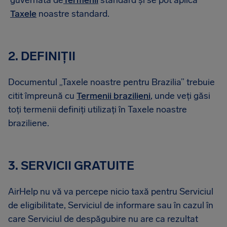
guvernată de
Termenii
standard și se pot aplica
Taxele
noastre standard.
2. DEFINIȚII
Documentul „Taxele noastre pentru Brazilia” trebuie
citit împreună cu
Termenii brazilieni
, unde veți găsi
toți termenii definiți utilizați în Taxele noastre
braziliene.
3. SERVICII GRATUITE
AirHelp nu vă va percepe nicio taxă pentru Serviciul
de eligibilitate, Serviciul de informare sau în cazul în
care Serviciul de despăgubire nu are ca rezultat