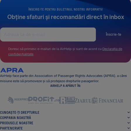
ÎNSCRIE-TE PENTRU BULETINUL NOSTRU INFORMATIV
Obține sfaturi și recomandări direct în inbox
Înscrie-te
Doresc să primesc e-mailuri de la AirHelp și sunt de acord cu
Declarația de
confidențialitate
.
AirHelp face parte din Association of Passenger Rights Advocates (APRA), a cărei
misiune este să promoveze și să protejeze drepturile pasagerilor.
AIRHELP A APĂRUT ÎN:
CUNOAȘTE-ȚI DREPTURILE
COMPANIA NOASTRĂ
PRODUSELE NOASTRE
PARTENERIATE