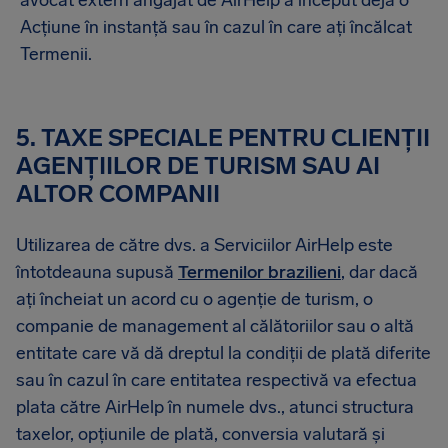
avocat extern angajat de AirHelp a început deja o
Acțiune în instanță sau în cazul în care ați încălcat
Termenii.
5. TAXE SPECIALE PENTRU CLIENȚII
AGENȚIILOR DE TURISM SAU AI
ALTOR COMPANII
Utilizarea de către dvs. a Serviciilor AirHelp este
întotdeauna supusă
Termenilor brazilieni
, dar dacă
ați încheiat un acord cu o agenție de turism, o
companie de management al călătoriilor sau o altă
entitate care vă dă dreptul la condiții de plată diferite
sau în cazul în care entitatea respectivă va efectua
plata către AirHelp în numele dvs., atunci structura
taxelor, opțiunile de plată, conversia valutară și