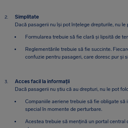
Simplitate
Dacă pasagerii nu își pot înțelege drepturile, nu le p
Formularea trebuie să fie clară și lipsită de ter
Reglementările trebuie să fie succinte. Fiec
confuzie pentru pasageri, care doresc pur și si
Acces facil la informații
Dacă pasagerii nu știu că au drepturi, nu le pot folo
Companiile aeriene trebuie să fie obligate să in
special în momente de perturbare.
Acestea trebuie să mențină un portal central d