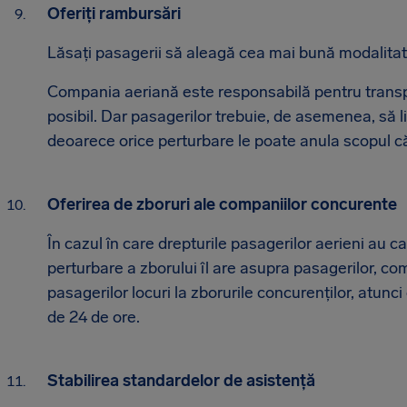
Oferiți rambursări
Lăsați pasagerii să aleagă cea mai bună modalitate
Compania aeriană este responsabilă pentru transpo
posibil. Dar pasagerilor trebuie, de asemenea, să l
deoarece orice perturbare le poate anula scopul că
Oferirea de zboruri ale companiilor concurente
În cazul în care drepturile pasagerilor aerieni au
perturbare a zborului îl are asupra pasagerilor, co
pasagerilor locuri la zborurile concurenților, atunc
de 24 de ore.
Stabilirea standardelor de asistență