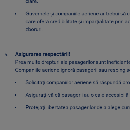
clare.
Guvernele și companiile aeriene ar trebui să 
care oferă credibilitate și imparțialitate prin
zboruri.
Asigurarea respectării!
Prea multe drepturi ale pasagerilor sunt ineficient
Companiile aeriene ignoră pasagerii sau resping sol
Solicitați companiilor aeriene să răspundă pr
Asigurați-vă că pasagerii au o cale accesibilă 
Protejați libertatea pasagerilor de a alege cum