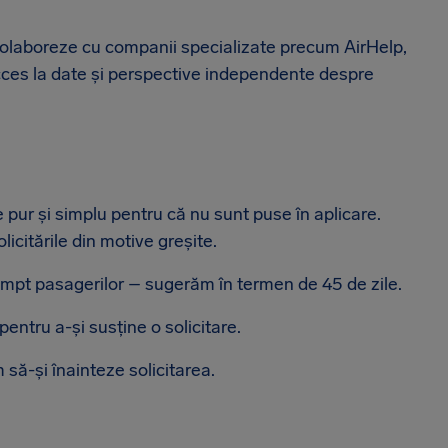
colaboreze cu companii specializate precum AirHelp,
 acces la date și perspective independente despre
e pur și simplu pentru că nu sunt puse în aplicare.
icitările din motive greșite.
ompt pasagerilor – sugerăm în termen de 45 de zile.
pentru a-și susține o solicitare.
 să-și înainteze solicitarea.