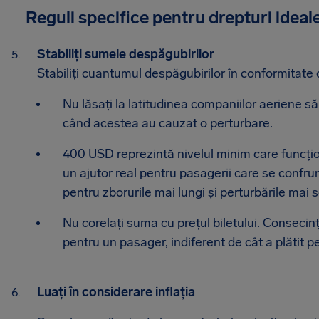
Reguli specifice pentru drepturi ideale
Stabiliți sumele despăgubirilor
Stabiliți cuantumul despăgubirilor în conformitate 
Nu lăsați la latitudinea companiilor aeriene 
când acestea au cauzat o perturbare.
400 USD reprezintă nivelul minim care funcțio
un ajutor real pentru pasagerii care se confru
pentru zborurile mai lungi și perturbările mai 
Nu corelați suma cu prețul biletului. Consecinț
pentru un pasager, indiferent de cât a plătit pe
Luați în considerare inflația