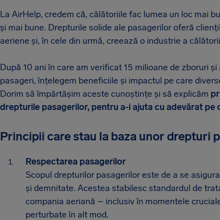
La AirHelp, credem că, călătoriile fac lumea un loc mai bun.
și mai bune. Drepturile solide ale pasagerilor oferă clienț
aeriene și, în cele din urmă, creează o industrie a călători
După 10 ani în care am verificat 15 milioane de zboruri ș
pasageri, înțelegem beneficiile și impactul pe care diverse
Dorim să împărtășim aceste cunoștințe și să explicăm
pr
drepturile pasagerilor, pentru a-i ajuta cu adevărat pe c
Principii care stau la baza unor drepturi 
Respectarea pasagerilor
Scopul drepturilor pasagerilor este de a se asigura
și demnitate. Acestea stabilesc standardul de trata
compania aeriană – inclusiv în momentele cruciale 
perturbate în alt mod.