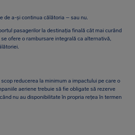
 de a-și continua călătoria – sau nu.
rtul pasagerilor la destinația finală cât mai curând
i se ofere o rambursare integrală ca alternativă,
lătoriei.
 ca scop reducerea la minimum a impactului pe care o
mpaniile aeriene trebuie să fie obligate să rezerve
i când nu au disponibilitate în propria rețea în termen