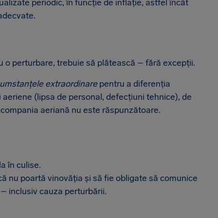
lizate periodic, în funcție de inflație, astfel încât
 adecvate.
o perturbare, trebuie să plătească – fără excepții.
cumstanțele extraordinare
pentru a diferenția
 aeriene (lipsa de personal, defecțiuni tehnice), de
re compania aeriană nu este răspunzătoare.
a în culise.
ă nu poartă vinovăția și să fie obligate să comunice
– inclusiv cauza perturbării.