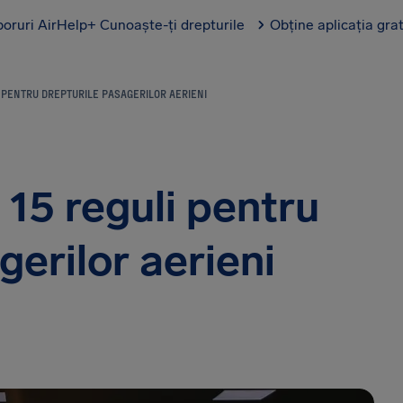
boruri AirHelp+
Cunoaște-ți drepturile
Obține aplicația gra
 PENTRU DREPTURILE PASAGERILOR AERIENI
 15 reguli pentru
gerilor aerieni