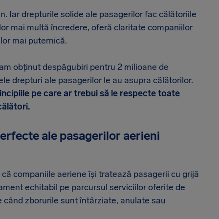
 Iar drepturile solide ale pasagerilor fac călătoriile
ilor mai multă încredere, oferă claritate companiilor
ilor mai puternică.
i am obținut despăgubiri pentru 2 milioane de
le drepturi ale pasagerilor le au asupra călătorilor.
incipiile pe care ar trebui să le respecte toate
ălători.
perfecte ale pasagerilor aerieni
 că companiile aeriene își tratează pasagerii cu grijă
ment echitabil pe parcursul serviciilor oferite de
când zborurile sunt întârziate, anulate sau