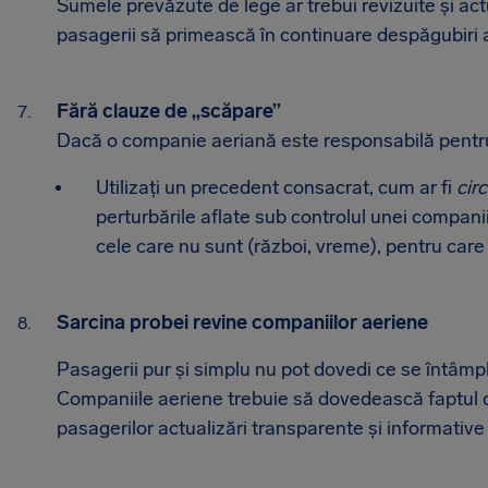
Sumele prevăzute de lege ar trebui revizuite și actua
pasagerii să primească în continuare despăgubiri
Fără clauze de „scăpare”
Dacă o companie aeriană este responsabilă pentru 
Utilizați un precedent consacrat, cum ar fi
cir
perturbările aflate sub controlul unei companii
cele care nu sunt (război, vreme), pentru ca
Sarcina probei revine companiilor aeriene
Pasagerii pur și simplu nu pot dovedi ce se întâmpl
Companiile aeriene trebuie să dovedească faptul c
pasagerilor actualizări transparente și informative 