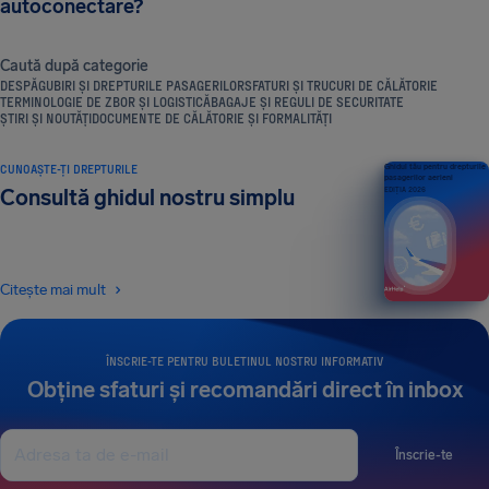
autoconectare?
Caută după categorie
DESPĂGUBIRI ȘI DREPTURILE PASAGERILOR
SFATURI ȘI TRUCURI DE CĂLĂTORIE
TERMINOLOGIE DE ZBOR ȘI LOGISTICĂ
BAGAJE ȘI REGULI DE SECURITATE
ȘTIRI ȘI NOUTĂȚI
DOCUMENTE DE CĂLĂTORIE ȘI FORMALITĂȚI
CUNOAȘTE-ȚI DREPTURILE
Ghidul tău pentru drepturile
pasagerilor aerieni
Consultă ghidul nostru simplu
EDIȚIA 2026
Citește mai mult
ÎNSCRIE-TE PENTRU BULETINUL NOSTRU INFORMATIV
Obține sfaturi și recomandări direct în inbox
Înscrie-te