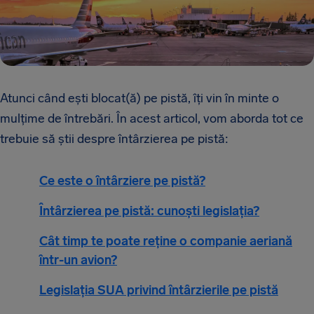
Atunci când ești blocat(ă) pe pistă, îți vin în minte o
mulțime de întrebări. În acest articol, vom aborda tot ce
trebuie să știi despre întârzierea pe pistă:
Ce este o întârziere pe pistă?
Întârzierea pe pistă: cunoști legislația?
Cât timp te poate reține o companie aeriană
într-un avion?
Legislația SUA privind întârzierile pe pistă