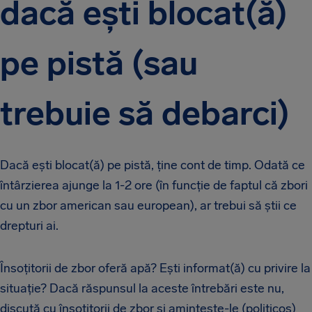
dacă ești blocat(ă)
pe pistă (sau
trebuie să debarci)
Dacă ești blocat(ă) pe pistă, ține cont de timp. Odată ce
întârzierea ajunge la 1-2 ore (în funcție de faptul că zbori
cu un zbor american sau european), ar trebui să știi ce
drepturi ai.
Însoțitorii de zbor oferă apă? Ești informat(ă) cu privire la
situație? Dacă răspunsul la aceste întrebări este nu,
discută cu însoțitorii de zbor și amintește-le (politicos)