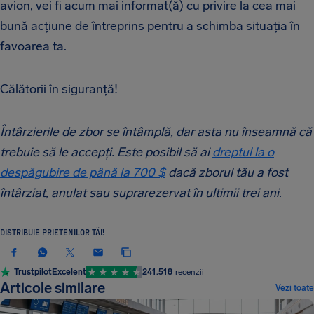
avion, vei fi acum mai informat(ă) cu privire la cea mai
bună acțiune de întreprins pentru a schimba situația în
favoarea ta.
Călătorii în siguranță!
Întârzierile de zbor se întâmplă, dar asta nu înseamnă că
trebuie să le accepți. Este posibil să ai
dreptul la o
despăgubire de până la 700 $
dacă zborul tău a fost
întârziat, anulat sau suprarezervat în ultimii trei ani
.
DISTRIBUIE PRIETENILOR TĂI!
Trustpilot
Excelent
241.518
recenzii
Articole similare
Vezi toate