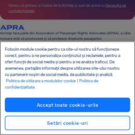
Doresc să primesc e-mailuri de la AirHelp și sunt de acord cu
Declarația de
confidențialitate
.
AirHelp face parte din Association of Passenger Rights Advocates (APRA), a cărei
misiune este să promoveze și să protejeze drepturile pasagerilor.
AIRHELP A APĂRUT ÎN:
Folosim module cookie pentru ca site-ul nostru să funcționeze
corect, pentru a ne personaliza conținutul și reclamele, pentru a
oferi funcții de social media și pentru a ne analiza traficul. De
asemenea, partajăm informații despre utilizarea site-ului nostru
CUNOAȘTE-ȚI DREPTURILE
cu partenerii noștri de social media, de publicitate și analiză.
COMPANIA NOASTRĂ
Politica de utilizare a modulelor cookie
| Politica de
PRODUSELE NOASTRE
confidențialitate
PARTENERIATE
ASISTENȚĂ
Accept toate cookie-urile
Setări cookie-uri