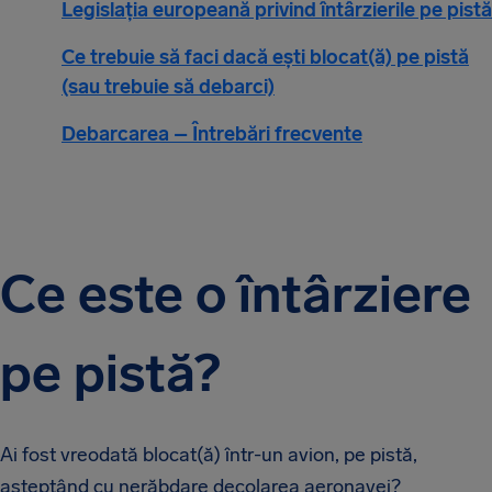
Legislația europeană privind întârzierile pe pistă
Ce trebuie să faci dacă ești blocat(ă) pe pistă
(sau trebuie să debarci)
Debarcarea – Întrebări frecvente
Ce este o întârziere
pe pistă?
Ai fost vreodată blocat(ă) într-un avion, pe pistă,
așteptând cu nerăbdare decolarea aeronavei?