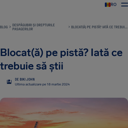
RO
AirHelp
DESPĂGUBIRI ȘI DREPTURILE
BLOG
BLOCAT(Ă) PE PISTĂ? IATĂ CE TREBUIE SĂ ȘTII
PASAGERILOR
Blocat(ă) pe pistă? Iată ce
trebuie să știi
DE BIKI JOHN
BJ
Ultima actualizare pe 18 martie 2024