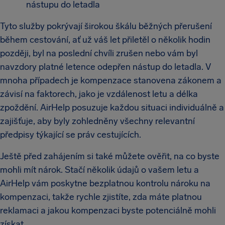
nástupu do letadla
Tyto služby pokrývají širokou škálu běžných přerušení
během cestování, ať už váš let přiletěl o několik hodin
později, byl na poslední chvíli zrušen nebo vám byl
navzdory platné letence odepřen nástup do letadla. V
mnoha případech je kompenzace stanovena zákonem a
závisí na faktorech, jako je vzdálenost letu a délka
zpoždění. AirHelp posuzuje každou situaci individuálně a
zajišťuje, aby byly zohledněny všechny relevantní
předpisy týkající se práv cestujících.
Ještě před zahájením si také můžete ověřit, na co byste
mohli mít nárok. Stačí několik údajů o vašem letu a
AirHelp vám poskytne bezplatnou kontrolu nároku na
kompenzaci, takže rychle zjistíte, zda máte platnou
reklamaci a jakou kompenzaci byste potenciálně mohli
získat.