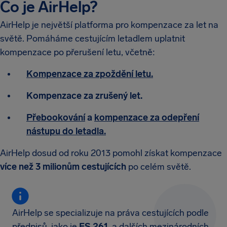
Co je AirHelp?
AirHelp je největší platforma pro kompenzace za let na
světě. Pomáháme cestujícím letadlem uplatnit
kompenzace po přerušení letu, včetně:
Kompenzace za zpoždění letu.
Kompenzace za zrušený let.
Přebookování
a
kompenzace za odepření
nástupu do letadla.
AirHelp dosud od roku 2013 pomohl získat kompenzace
více než 3 milionům cestujících
po celém světě.
AirHelp se specializuje na práva cestujících podle
předpisů, jako je
ES 261
, a dalších mezinárodních