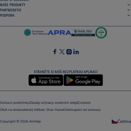
NAŠE PRODUKTY
PARTNERSTVÍ
PODPORA
SocialFacebook
SocialTwitter
SocialInstagram
SocialLinkedin
STÁHNĚTE SI NAŠI BEZPLATNOU APLIKACI
Smluvní podmínky
Zásady ochrany osobních údajů
Cookies
Útok na dodavatelský řetězec Shai-Hulud
Odstoupení od smlouvy
Čeština
Copyright © 2026 AirHelp