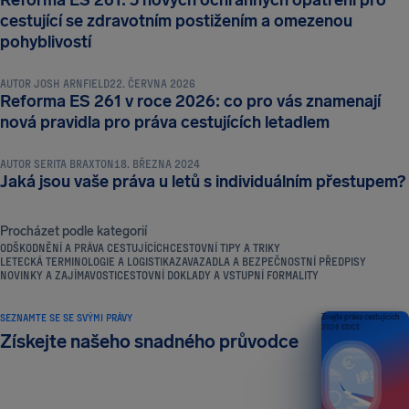
Reforma ES 261: 5 nových ochranných opatření pro
cestující se zdravotním postižením a omezenou
ODŠKODNĚNÍ A PRÁVA CESTUJÍCÍCH
pohyblivostí
AUTOR
JOSH ARNFIELD
22. ČERVNA 2026
Reforma ES 261 v roce 2026: co pro vás znamenají
ODŠKODNĚNÍ A PRÁVA CESTUJÍCÍCH
nová pravidla pro práva cestujících letadlem
AUTOR
SERITA BRAXTON
18. BŘEZNA 2024
Jaká jsou vaše práva u letů s individuálním přestupem?
Procházet podle kategorií
ODŠKODNĚNÍ A PRÁVA CESTUJÍCÍCH
CESTOVNÍ TIPY A TRIKY
LETECKÁ TERMINOLOGIE A LOGISTIKA
ZAVAZADLA A BEZPEČNOSTNÍ PŘEDPISY
NOVINKY A ZAJÍMAVOSTI
CESTOVNÍ DOKLADY A VSTUPNÍ FORMALITY
SEZNAMTE SE SE SVÝMI PRÁVY
Znejte práva cestujících
2026 EDICE
Získejte našeho snadného průvodce