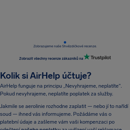
Zobrazujeme naše 5hvězdičkové recenze.
Zobrazit všechny recenze zákazníků na
Kolik si AirHelp účtuje?
AirHelp funguje na principu „Nevyhrajeme, neplatíte“.
Pokud nevyhrajeme, neplatíte poplatek za služby.
Jakmile se aerolinie rozhodne zaplatit — nebo jí to nařídí
soud — ihned vás informujeme. Požádáme vás o
platební údaje a zašleme vám vaši kompenzaci po
odečtení
našeho poplatku
za vyřízení vaší reklamace.