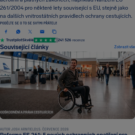
261/2004 pro některé lety související s EU, stejně jako
na dalších vnitrostátních pravidlech ochrany cestujících.
PODĚLTE SE O TO SE SVÝMI PŘÁTELI!
Trustpilot
Skvělé
241 526
recenze
Související články
Zobrazit vše
ODŠKODNĚNÍ A PRÁVA CESTUJÍCÍCH
AUTOR
JOSH ARNFIELD
15. ČERVENCE 2026