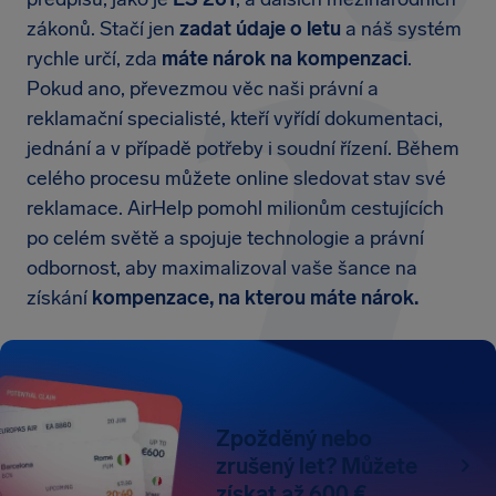
zákonů. Stačí jen
zadat údaje o letu
a náš systém
rychle určí, zda
máte nárok na kompenzaci
.
Pokud ano, převezmou věc naši právní a
reklamační specialisté, kteří vyřídí dokumentaci,
jednání a v případě potřeby i soudní řízení. Během
celého procesu můžete online sledovat stav své
reklamace. AirHelp pomohl milionům cestujících
po celém světě a spojuje technologie a právní
odbornost, aby maximalizoval vaše šance na
získání
kompenzace, na kterou máte nárok.
Zpožděný nebo
zrušený let? Můžete
získat až 600 €