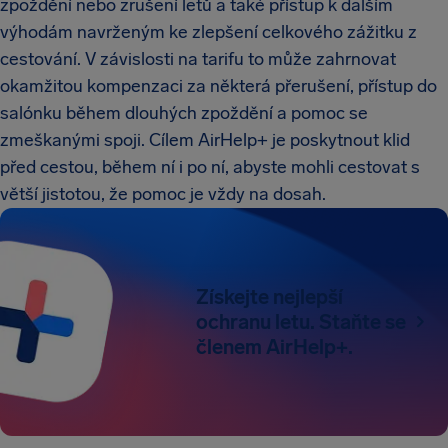
zpoždění nebo zrušení letů a také přístup k dalším
výhodám navrženým ke zlepšení celkového zážitku z
cestování. V závislosti na tarifu to může zahrnovat
okamžitou kompenzaci za některá přerušení, přístup do
salónku během dlouhých zpoždění a pomoc se
zmeškanými spoji. Cílem AirHelp+ je poskytnout klid
před cestou, během ní i po ní, abyste mohli cestovat s
větší jistotou, že pomoc je vždy na dosah.
Získejte nejlepší
ochranu letu. Staňte se
členem AirHelp+.