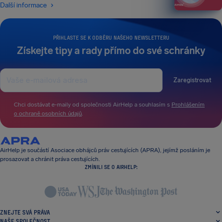
Další informace
PŘIHLASTE SE K ODBĚRU NAŠEHO NEWSLETTERU
Získejte tipy a rady přímo do své schránky
Zaregistrovat
Chci dostávat e-maily od společnosti AirHelp a souhlasím s
Prohlášením
o ochraně osobních údajů
.
AirHelp je součástí Asociace obhájců práv cestujících (APRA), jejímž posláním je
prosazovat a chránit práva cestujících.
ZMÍNILI SE O AIRHELP:
ZNEJTE SVÁ PRÁVA
NAŠE SPOLEČNOST