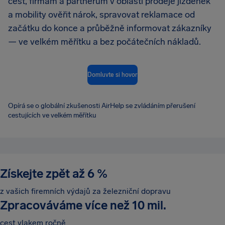
cest, firmám a partnerům v oblasti prodeje jízdenek
a mobility ověřit nárok, spravovat reklamace od
začátku do konce a průběžně informovat zákazníky
— ve velkém měřítku a bez počátečních nákladů.
Domluvte si hovor
Opírá se o globální zkušenosti AirHelp se zvládáním přerušení
cestujících ve velkém měřítku
Získejte zpět až 6 %
z vašich firemních výdajů za železniční dopravu
Zpracováváme více než 10 mil.
cest vlakem ročně