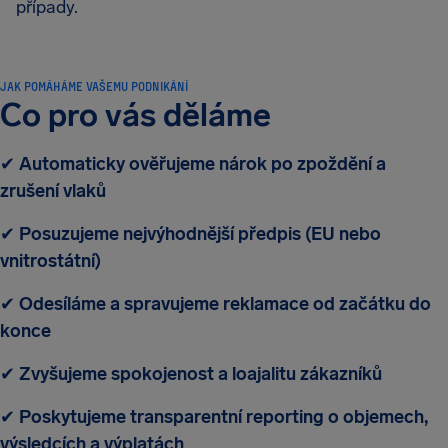
případy.
JAK POMÁHÁME VAŠEMU PODNIKÁNÍ
Co pro vás děláme
✔
Automaticky ověřujeme nárok po zpoždění a
zrušení vlaků
✔
Posuzujeme nejvýhodnější předpis (EU nebo
vnitrostátní)
✔
Odesíláme a spravujeme reklamace od začátku do
konce
✔
Zvyšujeme spokojenost a loajalitu zákazníků
✔
Poskytujeme transparentní reporting o objemech,
výsledcích a výplatách