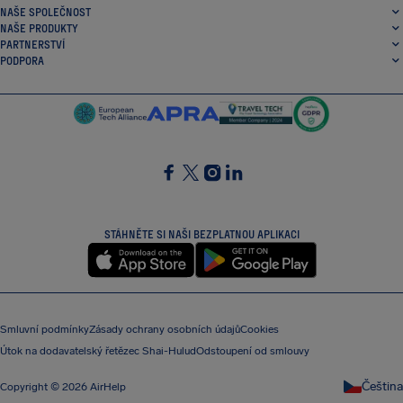
NAŠE SPOLEČNOST
NAŠE PRODUKTY
PARTNERSTVÍ
PODPORA
SocialFacebook
SocialTwitter
SocialInstagram
SocialLinkedin
STÁHNĚTE SI NAŠI BEZPLATNOU APLIKACI
Smluvní podmínky
Zásady ochrany osobních údajů
Cookies
Útok na dodavatelský řetězec Shai-Hulud
Odstoupení od smlouvy
Čeština
Copyright © 2026 AirHelp