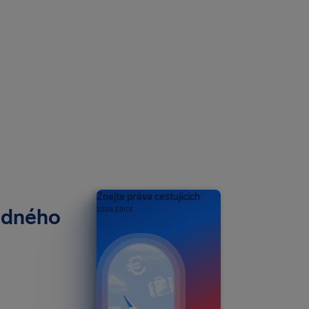
Znejte práva cestujících
adného
2026 EDICE