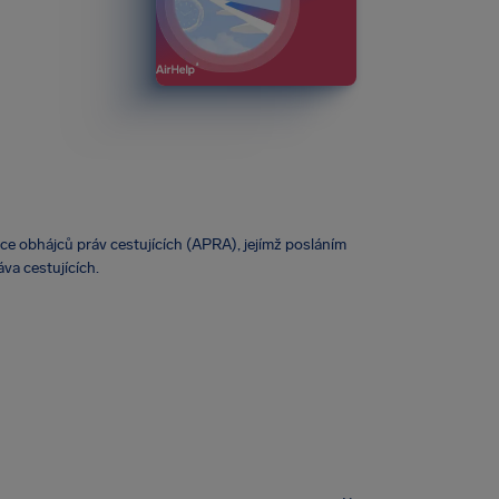
ace obhájců práv cestujících (APRA), jejímž posláním
áva cestujících.