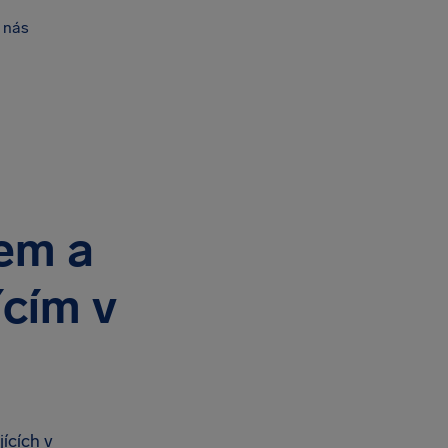
 nás
em a
ícím v
ících v