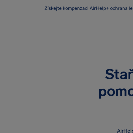
Získejte kompenzaci
AirHelp+ ochrana le
Sta
pomoz
AirHel