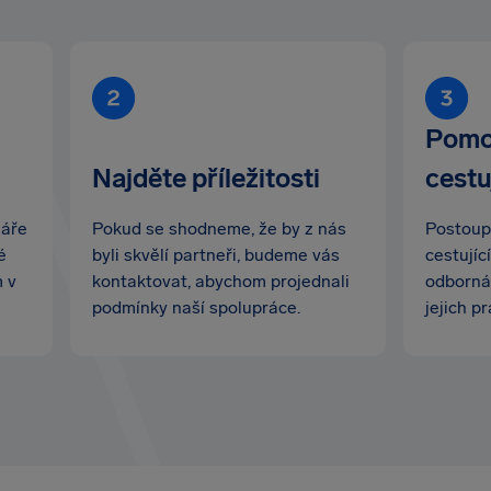
Pomo
Najděte příležitosti
cestu
láře
Pokud se shodneme, že by z nás
Postoup
é
byli skvělí partneři, budeme vás
cestujíc
m v
kontaktovat, abychom projednali
odborná
podmínky naší spolupráce.
jejich pr