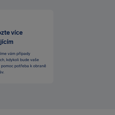
zte více
jícím
íme vám případy
ích, kdykoli bude vaše
 pomoc potřeba k obraně
áv.