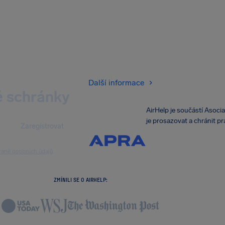
Další informace
vé schránky
AirHelp je součástí Asoci
je prosazovat a chránit pr
Zaregistrovat
raně osobních údajů
.
ZMÍNILI SE O AIRHELP: