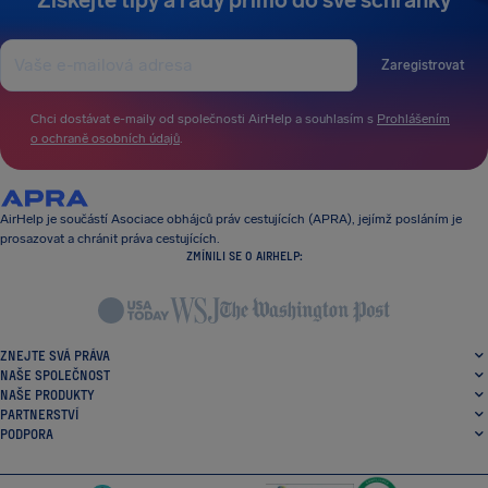
Získejte tipy a rady přímo do své schránky
Zaregistrovat
Chci dostávat e-maily od společnosti AirHelp a souhlasím s
Prohlášením
o ochraně osobních údajů
.
AirHelp je součástí Asociace obhájců práv cestujících (APRA), jejímž posláním je
prosazovat a chránit práva cestujících.
ZMÍNILI SE O AIRHELP:
ZNEJTE SVÁ PRÁVA
NAŠE SPOLEČNOST
NAŠE PRODUKTY
PARTNERSTVÍ
PODPORA